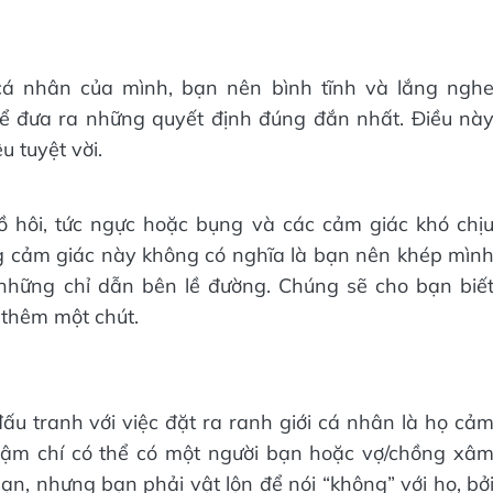
cá nhân của mình, bạn nên bình tĩnh và lắng ngh
ể đưa ra những quyết định đúng đắn nhất. Điều nà
 tuyệt vời.
ồ hôi, tức ngực hoặc bụng và các cảm giác khó chị
ng cảm giác này không có nghĩa là bạn nên khép mìn
 những chỉ dẫn bên lề đường. Chúng sẽ cho bạn biế
 thêm một chút.
ấu tranh với việc đặt ra ranh giới cá nhân là họ cả
thậm chí có thể có một người bạn hoặc vợ/chồng xâ
, nhưng bạn phải vật lộn để nói “không” với họ, bở