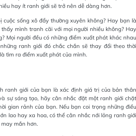
ều hay ít ranh giới sẽ trở nên dễ dàng hơn.
bị cuộc sống xô đẩy thường xuyên không? Hay bạn l
ó thấy mình tranh cãi với mọi người nhiều không? Ha
ng? Mọi người đều có những điểm xuất phát khác nha
 những ranh giới đó chắc chắn sẽ thay đổi theo thờ
 là tìm ra điểm xuất phát của mình.
 ranh giới của bạn là xác định giá trị của bản thâ
và sự sáng tạo, hãy cân nhắc đặt một ranh giới chặ
ời gian rảnh của bạn. Nếu bạn coi trọng những điề
ớn lao hay xa hoa, có thể cân nhắc nới lỏng ranh giớ
ự may mắn hơn.