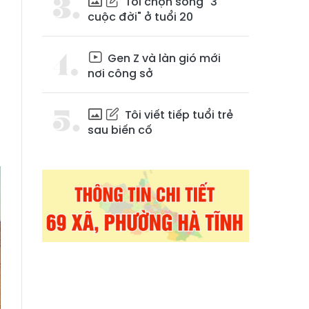
Tôi chọn sống "3
cuộc đời" ở tuổi 20
Gen Z và làn gió mới
nơi công sở
,
Tôi viết tiếp tuổi trẻ
g
sau biến cố