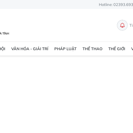
Hotline: 02393.69
T
HỘI
VĂN HÓA - GIẢI TRÍ
PHÁP LUẬT
THỂ THAO
THẾ GIỚI