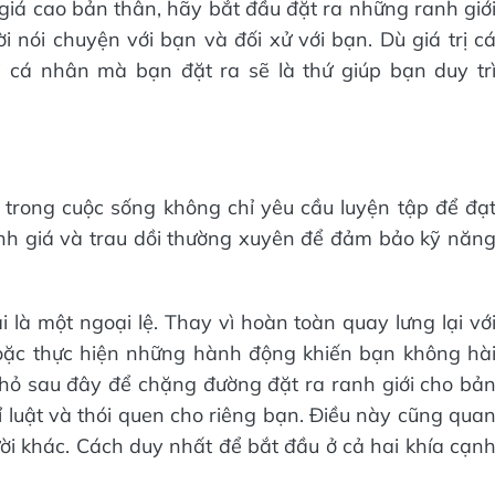
iá cao bản thân, hãy bắt đầu đặt ra những ranh giớ
nói chuyện với bạn và đối xử với bạn. Dù giá trị c
i cá nhân mà bạn đặt ra sẽ là thứ giúp bạn duy tr
 trong cuộc sống không chỉ yêu cầu luyện tập để đạ
h giá và trau dồi thường xuyên để đảm bảo kỹ năn
i là một ngoại lệ. Thay vì hoàn toàn quay lưng lại vớ
oặc thực hiện những hành động khiến bạn không hà
nhỏ sau đây để chặng đường đặt ra ranh giới cho bả
 luật và thói quen cho riêng bạn. Điều này cũng qua
ười khác. Cách duy nhất để bắt đầu ở cả hai khía cạn