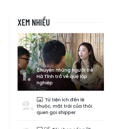
XEM NHIỀU
i
Chuyện những người trẻ
Hà Tĩnh trở về quê lập
nghiệp
Từ tiện ích đến lệ
thuộc, mặt trái của thói
quen gọi shipper