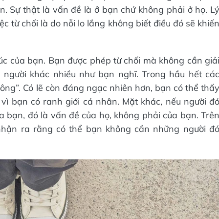
n. Sự thật là vấn đề là ở bạn chứ không phải ở họ. L
 từ chối là do nỗi lo lắng không biết điều đó sẽ khiế
xúc của bạn. Bạn được phép từ chối mà không cần giả
 người khác nhiều như bạn nghĩ. Trong hầu hết cá
hông”. Có lẽ còn đáng ngạc nhiên hơn, bạn có thể thấ
vì bạn có ranh giới cá nhân. Mặt khác, nếu người đ
ủa bạn, đó là vấn đề của họ, không phải của bạn. Trê
 nhận ra rằng có thể bạn không cần những người đ