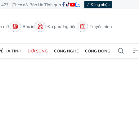
3.427
Theo dõi Báo Hà Tĩnh qua
Đăng nhập
in mới
Báo in
Đa phương tiện
Truyền hình
VỀ HÀ TĨNH
ĐỜI SỐNG
CÔNG NGHỆ
CỘNG ĐỒNG