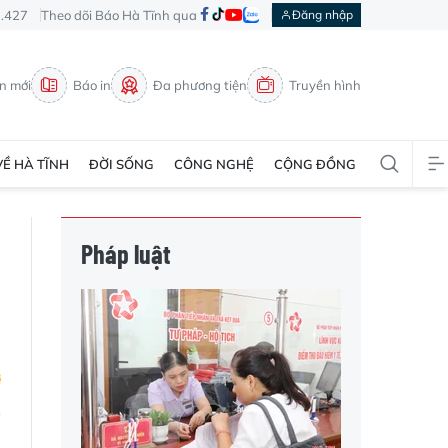
3.427
Theo dõi Báo Hà Tĩnh qua
Đăng nhập
in mới
Báo in
Đa phương tiện
Truyền hình
VỀ HÀ TĨNH
ĐỜI SỐNG
CÔNG NGHỆ
CỘNG ĐỒNG
Pháp luật