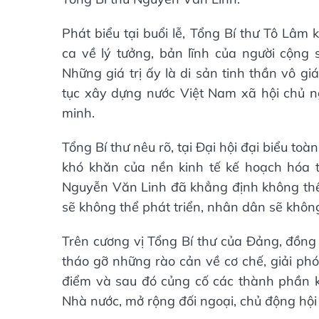
Phát biểu tại buổi lễ, Tổng Bí thư Tô Lâm
ca về lý tưởng, bản lĩnh của người cộng
Những giá trị ấy là di sản tinh thần vô g
tục xây dựng nước Việt Nam xã hội chủ n
minh.
Tổng Bí thư nêu rõ, tại Đại hội đại biểu t
khó khăn của nền kinh tế kế hoạch hóa tập
Nguyễn Văn Linh đã khẳng định không thể t
sẽ không thể phát triển, nhân dân sẽ khôn
Trên cương vị Tổng Bí thư của Đảng, đồng
tháo gỡ những rào cản về cơ chế, giải phó
điểm và sau đó củng cố các thành phần ki
Nhà nước, mở rộng đối ngoại, chủ động hội