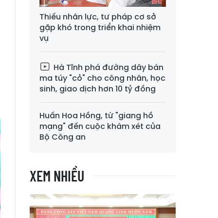
n
n
Thiếu nhân lực, tư pháp cơ sở
gặp khó trong triển khai nhiệm
vụ
Hà Tĩnh phá đường dây bán
ma túy "cỏ" cho công nhân, học
sinh, giao dịch hơn 10 tỷ đồng
Huấn Hoa Hồng, từ "giang hồ
mạng" đến cuộc khám xét của
Bộ Công an
XEM NHIỀU