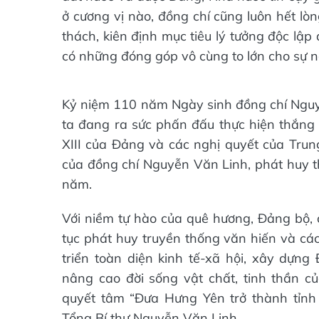
ở cương vị nào, đồng chí cũng luôn hết lò
thách, kiên định mục tiêu lý tưởng độc lậ
có những đóng góp vô cùng to lớn cho sự 
Kỷ niệm 110 năm Ngày sinh đồng chí Nguy
ta đang ra sức phấn đấu thực hiện thắng l
XIII của Đảng và các nghị quyết của Trung
của đồng chí Nguyễn Văn Linh, phát huy t
năm.
Với niềm tự hào của quê hương, Đảng bộ,
tục phát huy truyền thống văn hiến và cá
triển toàn diện kinh tế-xã hội, xây dựng
nâng cao đời sống vật chất, tinh thần c
quyết tâm “Đưa Hưng Yên trở thành tỉn
Tổng Bí thư Nguyễn Văn Linh.