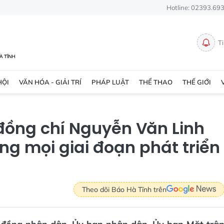
Hotline: 02393.69
T
HỘI
VĂN HÓA - GIẢI TRÍ
PHÁP LUẬT
THỂ THAO
THẾ GIỚI
đồng chí Nguyễn Văn Linh
ong mọi giai đoạn phát triển
Theo dõi Báo Hà Tĩnh trên