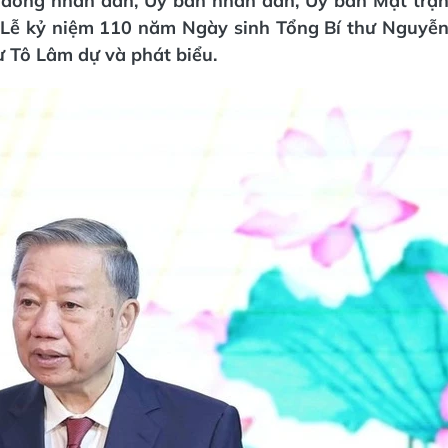
ội đồng nhân dân, Ủy ban nhân dân, Ủy ban Mặt trậ
 Lễ kỷ niệm 110 năm Ngày sinh Tổng Bí thư Nguyễ
ư Tô Lâm dự và phát biểu.