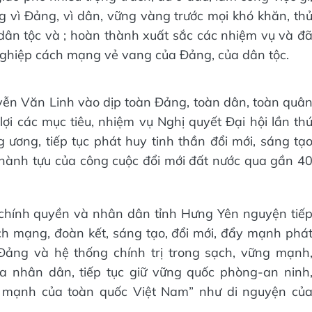
ng vì Đảng, vì dân, vững vàng trước mọi khó khăn, th
p dân tộc và ; hoàn thành xuất sắc các nhiệm vụ và đ
nghiệp cách mạng vẻ vang của Đảng, của dân tộc.
ễn Văn Linh vào dịp toàn Đảng, toàn dân, toàn quâ
ợi các mục tiêu, nhiệm vụ Nghị quyết Đại hội lần th
 ương, tiếp tục phát huy tinh thần đổi mới, sáng tạ
hành tựu của công cuộc đổi mới đất nước qua gần 4
 chính quyền và nhân dân tỉnh Hưng Yên nguyện tiế
ch mạng, đoàn kết, sáng tạo, đổi mới, đẩy mạnh phá
 Đảng và hệ thống chính trị trong sạch, vững mạnh
ủa nhân dân, tiếp tục giữ vững quốc phòng-an ninh
h mạnh của toàn quốc Việt Nam” như di nguyện củ