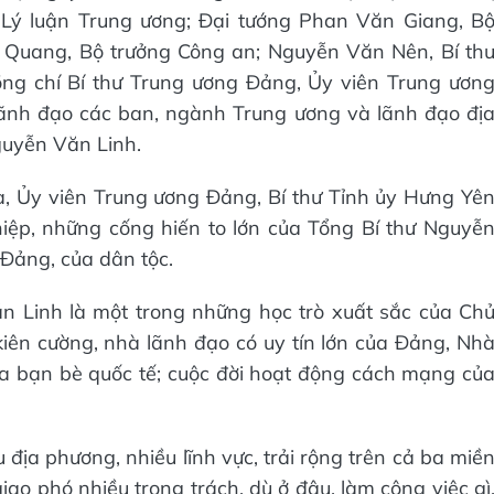
 Lý luận Trung ương; Đại tướng Phan Văn Giang, B
 Quang, Bộ trưởng Công an; Nguyễn Văn Nên, Bí th
ng chí Bí thư Trung ương Đảng, Ủy viên Trung ươn
ãnh đạo các ban, ngành Trung ương và lãnh đạo đị
guyễn Văn Linh.
a, Ủy viên Trung ương Đảng, Bí thư Tỉnh ủy Hưng Yê
ghiệp, những cống hiến to lớn của Tổng Bí thư Nguyễ
Đảng, của dân tộc.
n Linh là một trong những học trò xuất sắc của Ch
 kiên cường, nhà lãnh đạo có uy tín lớn của Đảng, Nh
ủa bạn bè quốc tế; cuộc đời hoạt động cách mạng củ
địa phương, nhiều lĩnh vực, trải rộng trên cả ba miề
ao phó nhiều trọng trách, dù ở đâu, làm công việc gì