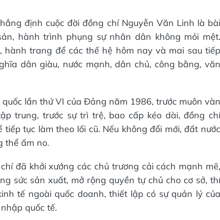
 khẳng định cuộc đời đồng chí Nguyễn Văn Linh là bà
 sản, hành trình phụng sự nhân dân không mỏi mệt
iá, hành trang để các thế hệ hôm nay và mai sau tiế
ghĩa dân giàu, nước mạnh, dân chủ, công bằng, vă
oàn quốc lần thứ VI của Đảng năm 1986, trước muôn và
 trung, trước sự trì trệ, bao cấp kéo dài, đồng ch
iếp tục làm theo lối cũ. Nếu không đổi mới, đất nướ
g thể ấm no.
 chí đã khởi xướng các chủ trương cải cách mạnh mẽ
ng sức sản xuất, mở rộng quyền tự chủ cho cơ sở, th
nh tế ngoài quốc doanh, thiết lập có sự quản lý củ
 nhập quốc tế.