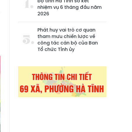
bộ tỉnh Hà Tĩnh sơ kết
;
nhiệm vụ 6 tháng đầu năm
y
2026
;
ủ
Phát huy vai trò cơ quan
tham mưu chiến lược về
n
công tác cán bộ của Ban
Tổ chức Tỉnh ủy