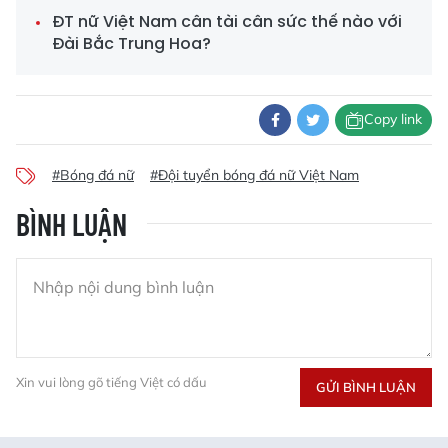
ĐT nữ Việt Nam cân tài cân sức thế nào với
Đài Bắc Trung Hoa?
Copy link
#Bóng đá nữ
#Đội tuyển bóng đá nữ Việt Nam
BÌNH LUẬN
Xin vui lòng gõ tiếng Việt có dấu
GỬI BÌNH LUẬN