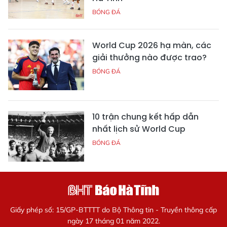
BÓNG ĐÁ
World Cup 2026 hạ màn, các
giải thưởng nào được trao?
BÓNG ĐÁ
10 trận chung kết hấp dẫn
nhất lịch sử World Cup
BÓNG ĐÁ
Giấy phép số: 15/GP-BTTTT do Bộ Thông tin - Truyền thông cấp
ngày 17 tháng 01 năm 2022.