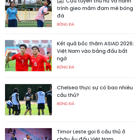
Cựu tuyển thủ nữ và hành
trình gieo mầm đam mê bóng
đá
BÓNG ĐÁ
Kết quả bốc thăm ASIAD 2026:
Việt Nam vào bảng đấu bất
ngờ
BÓNG ĐÁ
Chelsea thực sự có bao nhiêu
cầu thủ?
BÓNG ĐÁ
Timor Leste gọi 6 cầu thủ ở
châu Âu đấu Việt Nam