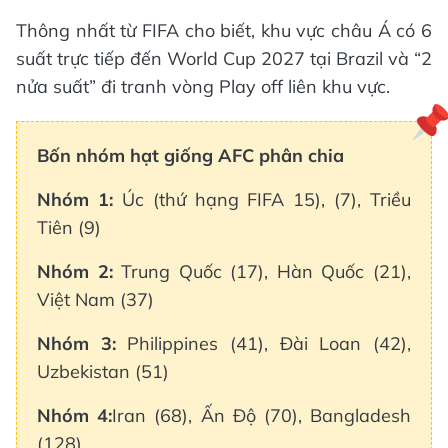
Thông nhất từ FIFA cho biết, khu vực châu Á có 6
suất trực tiếp đến World Cup 2027 tại Brazil và “2
nửa suất” đi tranh vòng Play off liên khu vực.
Bốn nhóm hạt giống AFC phân chia
Nhóm
1:
Úc (thứ hạng FIFA 15), (7), Triều
Tiên (9)
Nhóm 2
:
Trung Quốc (17), Hàn Quốc (21),
Việt Nam (37)
Nhóm 3
:
Philippines (41), Đài Loan (42),
Uzbekistan (51)
Nhóm
4:
Iran (68), Ấn Độ (70), Bangladesh
(128).