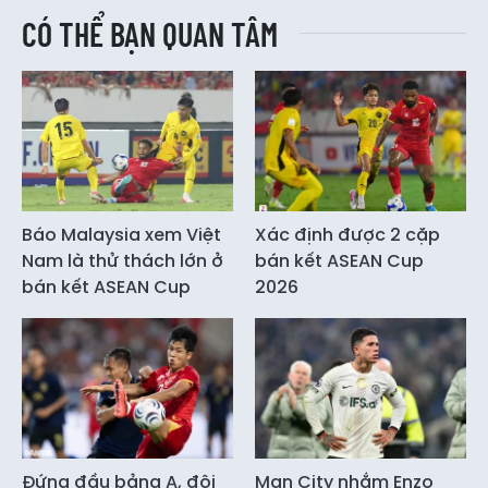
CÓ THỂ BẠN QUAN TÂM
Báo Malaysia xem Việt
Xác định được 2 cặp
Nam là thử thách lớn ở
bán kết ASEAN Cup
bán kết ASEAN Cup
2026
Đứng đầu bảng A, đội
Man City nhắm Enzo