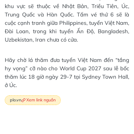
khu vực sẽ thuộc về Nhật Bản, Triều Tiên, Úc,
Trung Quốc và Hàn Quốc. Tấm vé thứ 6 sẽ là
cuộc cạnh tranh giữa Philippines, tuyển Việt Nam,
Đài Loan, trong khi tuyển Ấn Độ, Bangladesh,
Uzbekistan, Iran chưa có cửa.
Hãy chờ lá thăm đưa tuyển Việt Nam đến “tầng
hy vọng” cỡ nào cho World Cup 2027 sau lễ bốc
thăm lúc 18 giờ ngày 29-7 tại Sydney Town Hall,
ở Úc.
Xem link nguồn
plo.vn