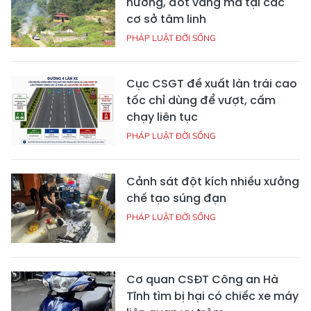
hương, đốt vàng mã tại các
cơ sở tâm linh
PHÁP LUẬT ĐỜI SỐNG
Cục CSGT đề xuất làn trái cao
tốc chỉ dùng để vượt, cấm
chạy liên tục
PHÁP LUẬT ĐỜI SỐNG
Cảnh sát đột kích nhiều xưởng
chế tạo súng đạn
PHÁP LUẬT ĐỜI SỐNG
Cơ quan CSĐT Công an Hà
Tĩnh tìm bị hại có chiếc xe máy