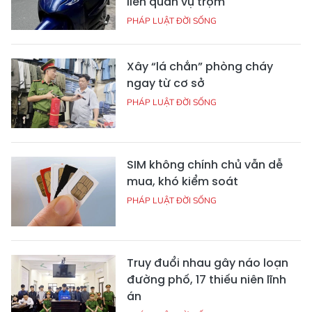
liên quan vụ trộm
PHÁP LUẬT ĐỜI SỐNG
Xây “lá chắn” phòng cháy
ngay từ cơ sở
PHÁP LUẬT ĐỜI SỐNG
SIM không chính chủ vẫn dễ
mua, khó kiểm soát
PHÁP LUẬT ĐỜI SỐNG
Truy đuổi nhau gây náo loạn
đường phố, 17 thiếu niên lĩnh
án