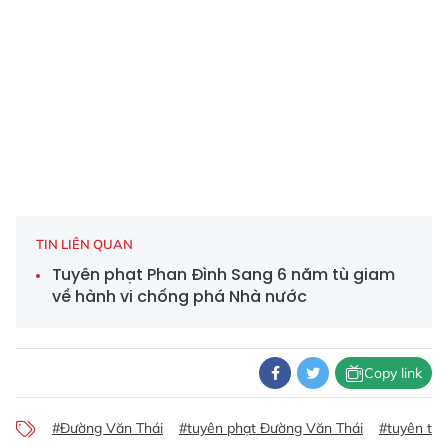
TIN LIÊN QUAN
Tuyên phạt Phan Đình Sang 6 năm tù giam
về hành vi chống phá Nhà nước
Copy link
#Đường Văn Thái
#tuyên phạt Đường Văn Thái
#tuyên tr