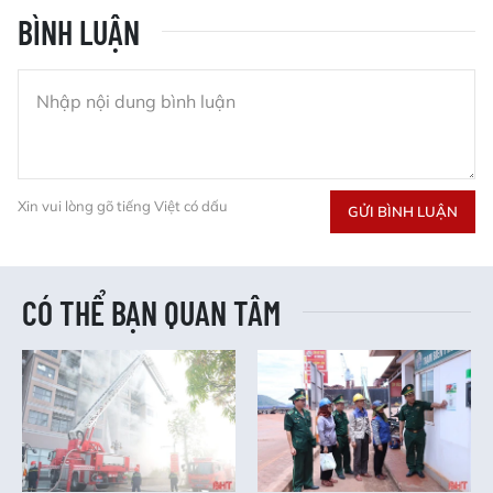
BÌNH LUẬN
Xin vui lòng gõ tiếng Việt có dấu
GỬI BÌNH LUẬN
CÓ THỂ BẠN QUAN TÂM