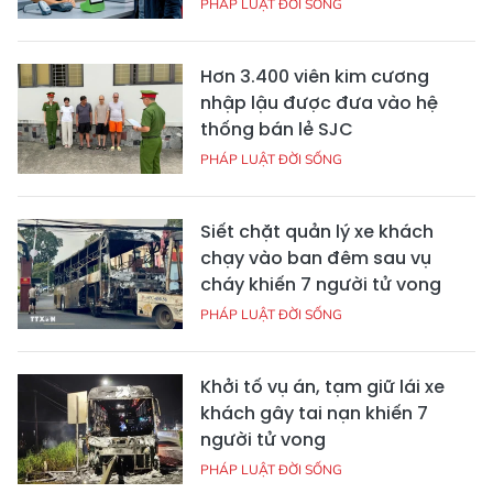
PHÁP LUẬT ĐỜI SỐNG
Hơn 3.400 viên kim cương
nhập lậu được đưa vào hệ
thống bán lẻ SJC
PHÁP LUẬT ĐỜI SỐNG
Siết chặt quản lý xe khách
chạy vào ban đêm sau vụ
cháy khiến 7 người tử vong
PHÁP LUẬT ĐỜI SỐNG
Khởi tố vụ án, tạm giữ lái xe
khách gây tai nạn khiến 7
người tử vong
PHÁP LUẬT ĐỜI SỐNG