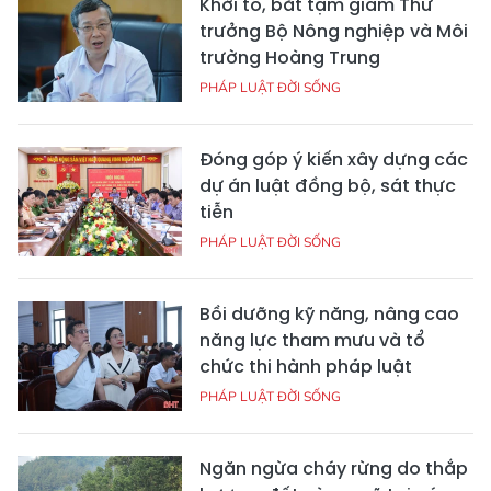
Khởi tố, bắt tạm giam Thứ
trưởng Bộ Nông nghiệp và Môi
trường Hoàng Trung
PHÁP LUẬT ĐỜI SỐNG
Đóng góp ý kiến xây dựng các
dự án luật đồng bộ, sát thực
tiễn
PHÁP LUẬT ĐỜI SỐNG
Bồi dưỡng kỹ năng, nâng cao
năng lực tham mưu và tổ
chức thi hành pháp luật
PHÁP LUẬT ĐỜI SỐNG
Ngăn ngừa cháy rừng do thắp