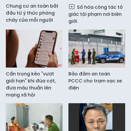
Chung cư an toàn bắt
Số hóa công tác tố
đầu từ ý thức phòng
giác tội phạm nơi biên
cháy của mỗi người
giới
Cẩn trọng kẻo "vượt
Bảo đảm an toàn
giới hạn" khi đùa cợt,
PCCC cho trạm sạc xe
đưa mâu thuẫn lên
điện
mạng xã hội