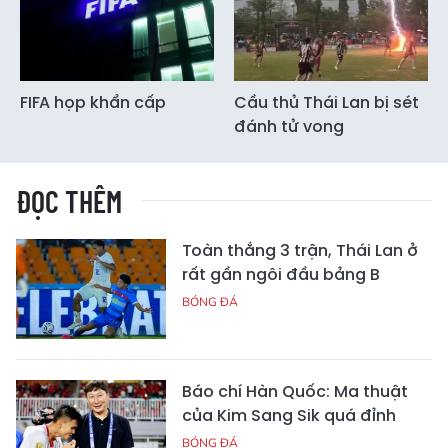
FIFA họp khẩn cấp
Cầu thủ Thái Lan bị sét
đánh tử vong
ĐỌC THÊM
Toàn thắng 3 trận, Thái Lan ở
rất gần ngôi đầu bảng B
BÓNG ĐÁ
Báo chí Hàn Quốc: Ma thuật
của Kim Sang Sik quá đỉnh
BÓNG ĐÁ