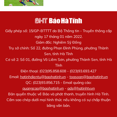
Giấy phép số: 15/GP-BTTTT do Bộ Thông tin - Truyền thông cấp
ngày 17 tháng 01 năm 2022.
Giám đốc: Nghiêm Sỹ Đống
Trụ sở chính: Số 22, đường Phan Đình Phùng, phường Thành
Sen, tỉnh Hà Tĩnh
Cơ sở 2: Số 01, đường Võ Liêm Sơn, phường Thành Sen, tỉnh Hà
Tĩnh
Điện thoại: (023)95.858.608 - (023)93.693.427
Email:
hatinhdientu@baohatinh.vn
-
toasoan@baohatinh.vn
QC: (023)93.856.715 - Email quảng cáo:
quangcao@baohatinh.vn
-
ads@hatinhtv.vn
Bản quyền thuộc về Báo và phát thanh, truyền hình Hà Tĩnh.
Cấm sao chép dưới mọi hình thức nếu không có sự chấp thuận
bằng văn bản.