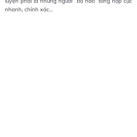
luyện phải là những người “bộ não” tổng hợp cực
nhanh, chính xác…