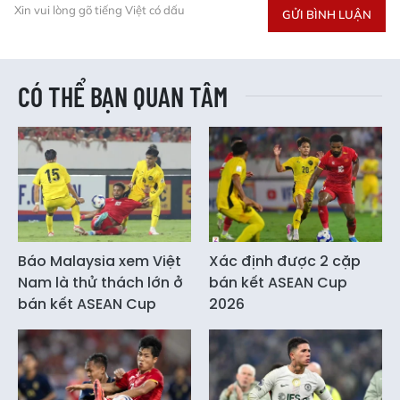
Xin vui lòng gõ tiếng Việt có dấu
GỬI BÌNH LUẬN
CÓ THỂ BẠN QUAN TÂM
Báo Malaysia xem Việt
Xác định được 2 cặp
Nam là thử thách lớn ở
bán kết ASEAN Cup
bán kết ASEAN Cup
2026