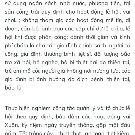
sử dụng ngân sách nhà nước, phương tiện, tài
sản công trái quy định cho hoạt động lễ hội, vui
chơi...; không tham gia các hoạt động mê tín, dị
đoan; cán bộ lãnh đạo các cấp chỉ dự lễ chùa, lễ
hội khi được phân công; dành thời gian và kinh
phí chăm lo cho các gia đình chính sách, người có
công, gia đình thương binh liệt sĩ, đối tượng bảo
trợ xã hội, hộ nghèo, hộ bị thiệt hại do thiên tai,
trẻ em mồ côi, người già không nơi nương tựa, các
gia đình bị ảnh hưởng do dịch bệnh, thiên tai,
bão, lũ.
Thực hiện nghiêm công tác quản lý và tổ chức lễ
hội theo quy định, bảo đảm các hoạt động vui
Xuân, kỷ niệm ngày truyền thống, gặp mặt đầu
năm, Tết trồng cây... thiết thực, an toàn, tiết kiệm,