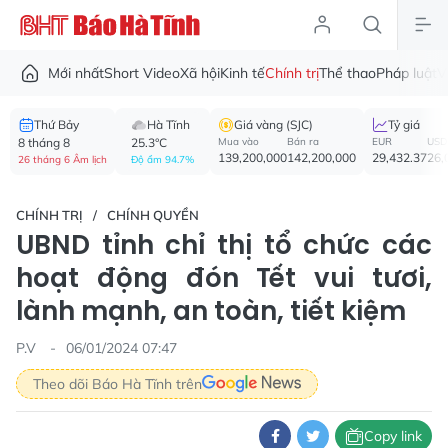
Mới nhất
Short Video
Xã hội
Kinh tế
Chính trị
Thể thao
Pháp luật
V
Thứ Bảy
Hà Tĩnh
Giá vàng (SJC)
Tỷ giá
8 tháng 8
25.3°C
Mua vào
Bán ra
EUR
USD
139,200,000
142,200,000
29,432.37
26,
26 tháng 6 Âm lịch
Độ ẩm 94.7%
CHÍNH TRỊ
CHÍNH QUYỀN
UBND tỉnh chỉ thị tổ chức các
hoạt động đón Tết vui tươi,
lành mạnh, an toàn, tiết kiệm
P.V
06/01/2024 07:47
Theo dõi Báo Hà Tĩnh trên
Copy link