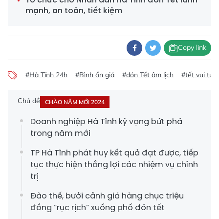
mạnh, an toàn, tiết kiệm
Copy link
#Hà Tĩnh 24h
#Bình ổn giá
#đón Tết âm lịch
#tết vui tươi
Chủ đề
CHÀO NĂM MỚI 2024
Doanh nghiệp Hà Tĩnh kỳ vọng bứt phá
trong năm mới
TP Hà Tĩnh phát huy kết quả đạt được, tiếp
tục thực hiện thắng lợi các nhiệm vụ chính
trị
Đào thế, bưởi cảnh giá hàng chục triệu
đồng “rục rịch” xuống phố đón tết