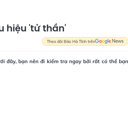
 hiệu 'tử thần'
Theo dõi Báo Hà Tĩnh trên
i đây, bạn nên đi kiểm tra ngay bởi rất có thể bạ