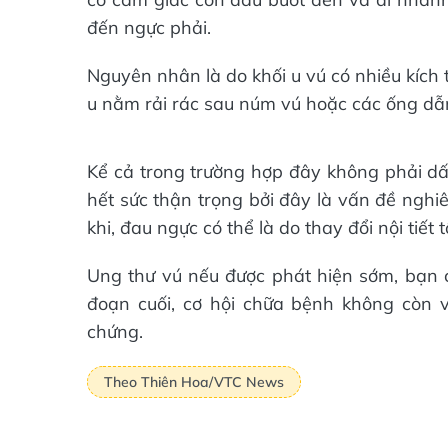
đến ngực phải.
Nguyên nhân là do khối u vú có nhiều kích t
u nằm rải rác sau núm vú hoặc các ống dẫn
Kể cả trong trường hợp đây không phải dấu
hết sức thận trọng bởi đây là vấn đề nghiê
khi, đau ngực có thể là do thay đổi nội tiết
Ung thư vú nếu được phát hiện sớm, bạn 
đoạn cuối, cơ hội chữa bệnh không còn v
chứng.
Theo Thiên Hoa/VTC News