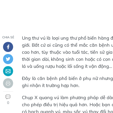
Ung thư vú là loại ung thư phổ biến hàng 
CHIA SẺ
giới. Bất cứ ai cũng có thể mắc căn bệnh 
cao hơn, tùy thuộc vào tuổi tác, tiền sử g
thời gian dài, không sinh con hoặc có con
lá và uống rượu hoặc lối sống ít vận động…
Đây là căn bệnh phổ biến ở phụ nữ nhưng
ghi nhận ít trường hợp hơn.
Chụp X quang vú làm phương pháp dễ dàng
0
cho phép điều trị hiệu quả hơn. Hoặc bạn 
có hạch quanh vú, màu sắc vú thay đổi ho