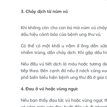
3. Chảy dịch từ núm vú
Khi không còn cho con bú mà núm vú chảy
dấu hiệu cảnh báo của bệnh ung thư vú.
Có thể có một khối u nằm ở ống dẫn sữ
nhiễm trùng, dẫn chảy dịch. Khi gặp dấu h
Nếu đầu vú tiết dịch là máu hoặc tương dị
tiếp theo. Bên cạnh đó nếu ở nách cũng xu
phổ biến biểu hiện bệnh ung thư đã ở giai 
4. Đau ở vú hoặc vùng ngực
Nếu bạn thấy đau tức vú hoặc vùng ngực th
có cảm giác cơn đau buốt đến và đi nhanh 