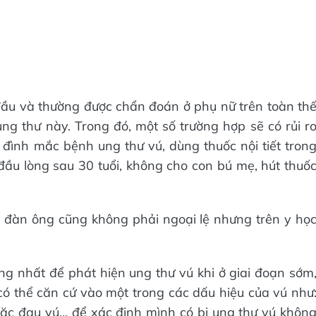
đầu và thường được chẩn đoán ở phụ nữ trên toàn th
ung thư này. Trong đó, một số trường hợp sẽ có rủi r
ia đình mắc bệnh ung thư vú, dùng thuốc nội tiết tron
 đầu lòng sau 30 tuổi, không cho con bú mẹ, hút thuố
 đàn ông cũng không phải ngoại lệ nhưng trên y họ
 nhất để phát hiện ung thư vú khi ở giai đoạn sớm
có thể căn cứ vào một trong các dấu hiệu của vú như
ặc đau vú… để xác định mình có bị ung thư vú khôn