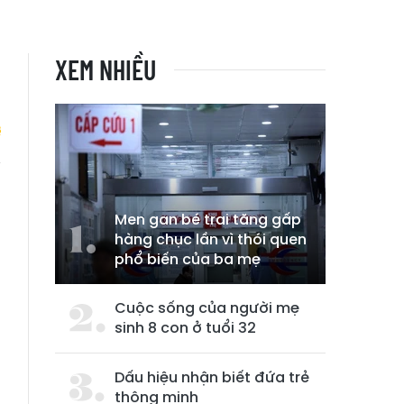
XEM NHIỀU
n
Men gan bé trai tăng gấp
hàng chục lần vì thói quen
phổ biến của ba mẹ
Cuộc sống của người mẹ
sinh 8 con ở tuổi 32
Dấu hiệu nhận biết đứa trẻ
thông minh