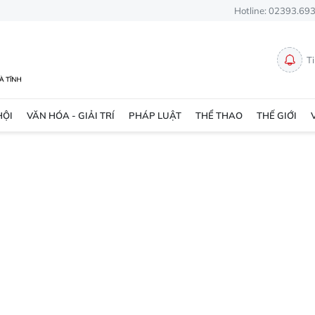
Hotline: 02393.69
T
HỘI
VĂN HÓA - GIẢI TRÍ
PHÁP LUẬT
THỂ THAO
THẾ GIỚI