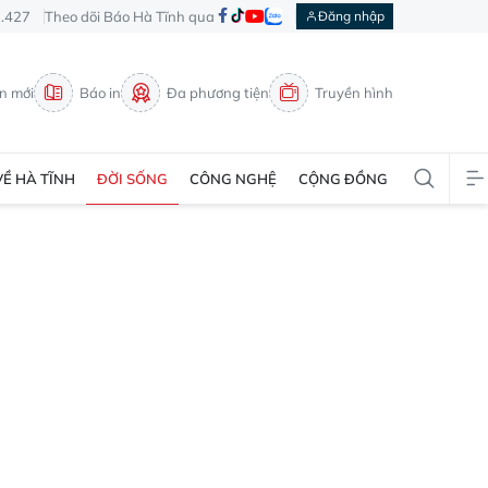
3.427
Theo dõi Báo Hà Tĩnh qua
Đăng nhập
in mới
Báo in
Đa phương tiện
Truyền hình
VỀ HÀ TĨNH
ĐỜI SỐNG
CÔNG NGHỆ
CỘNG ĐỒNG