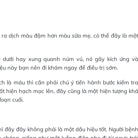
 ra dịch màu đậm hơn màu sữa mẹ, có thể đây là mộ
a dưới hay xung quanh núm vú, nó gây kích ứng v
iệu này bạn nên đi khám ngay để điều trị sớm.
ch là máu thì cần phải chú ý tiến hành bước kiểm tr
ất hiện hạch mọc lên, đây cũng là một hiện tượng kh
đoạn cuối.
ì đây đây không phải là một dấu hiệu tốt. Người bện
chóng, giống như một luồng điện nhẹ đi từ ngực trá