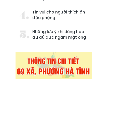
Tin vui cho người thích ăn
đậu phộng
Những lưu ý khi dùng hoa
đu đủ đực ngâm mật ong
ế
o
g
c
c
,
:
g