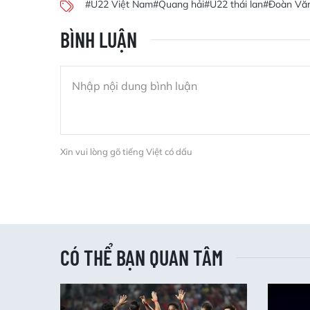
#U22 Việt Nam
#Quang hải
#U22 thái lan
#Đoàn Vă
BÌNH LUẬN
Xin vui lòng gõ tiếng Việt có dấu
CÓ THỂ BẠN QUAN TÂM