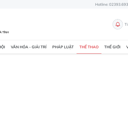
Hotline: 02393.69
T
HỘI
VĂN HÓA - GIẢI TRÍ
PHÁP LUẬT
THỂ THAO
THẾ GIỚI