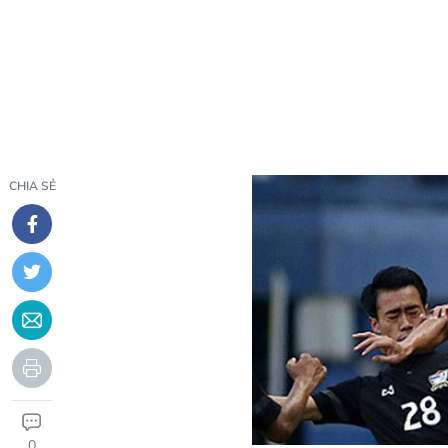
CHIA SẺ
0