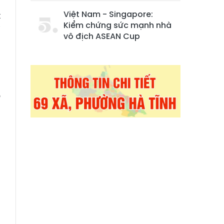
Việt Nam - Singapore:
t
Kiểm chứng sức mạnh nhà
i
vô địch ASEAN Cup
u
,
o