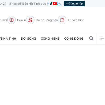
3.427
Theo dõi Báo Hà Tĩnh qua
Đăng nhập
in mới
Báo in
Đa phương tiện
Truyền hình
VỀ HÀ TĨNH
ĐỜI SỐNG
CÔNG NGHỆ
CỘNG ĐỒNG