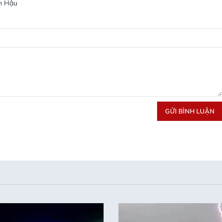
n Hậu
GỬI BÌNH LUẬN