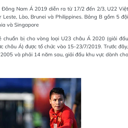
 Đông Nam Á 2019 diễn ra từ 17/2 đến 2/3, U22 Việ
Leste, Lào, Brunei và Philippines. Bảng B gồm 5 độ
hia và Singapore
ẻ chuẩn bị cho vòng loại U23 châu Á 2020 (giải đấ
ực châu Á) được tổ chức vào 15-23/7/2019. Trước đây
2005 và phải 14 năm sau, giải đấu khu vực dành ch