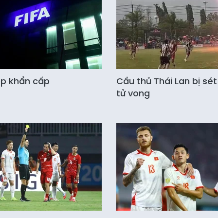
ọp khẩn cấp
Cầu thủ Thái Lan bị sé
tử vong