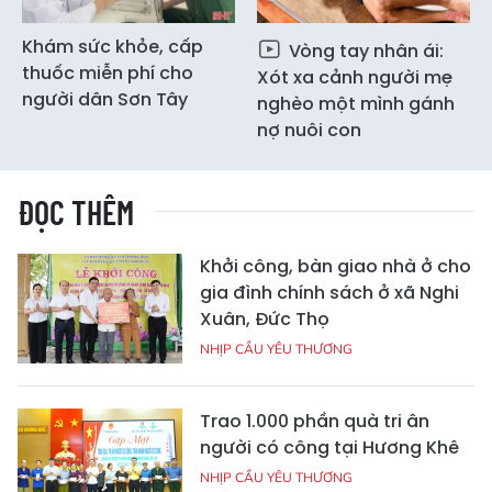
Khám sức khỏe, cấp
Vòng tay nhân ái:
thuốc miễn phí cho
Xót xa cảnh người mẹ
người dân Sơn Tây
nghèo một mình gánh
nợ nuôi con
ĐỌC THÊM
Khởi công, bàn giao nhà ở cho
gia đình chính sách ở xã Nghi
Xuân, Đức Thọ
NHỊP CẦU YÊU THƯƠNG
Trao 1.000 phần quà tri ân
người có công tại Hương Khê
NHỊP CẦU YÊU THƯƠNG