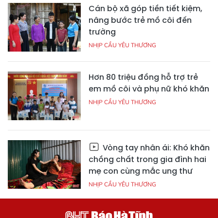
Cán bộ xã góp tiền tiết kiệm,
nâng bước trẻ mồ côi đến
trường
NHỊP CẦU YÊU THƯƠNG
Hơn 80 triệu đồng hỗ trợ trẻ
em mồ côi và phụ nữ khó khăn
NHỊP CẦU YÊU THƯƠNG
Vòng tay nhân ái: Khó khăn
chồng chất trong gia đình hai
mẹ con cùng mắc ung thư
NHỊP CẦU YÊU THƯƠNG