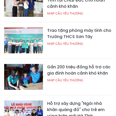
Tĩnh tại CHLB Đức cho hoàn
cảnh khó khăn
NHỊP CẦU YÊU THƯƠNG
Trao tặng phòng máy tính cho
Trường THCS Sơn Tây
NHỊP CẦU YÊU THƯƠNG
Gần 200 triệu đồng hỗ trợ các
gia đình hoàn cảnh khó khăn
NHỊP CẦU YÊU THƯƠNG
Hỗ trợ xây dựng "Ngôi nhà
khăn quàng đỏ" cho trẻ em
vùng biên giới Hà Tĩnh