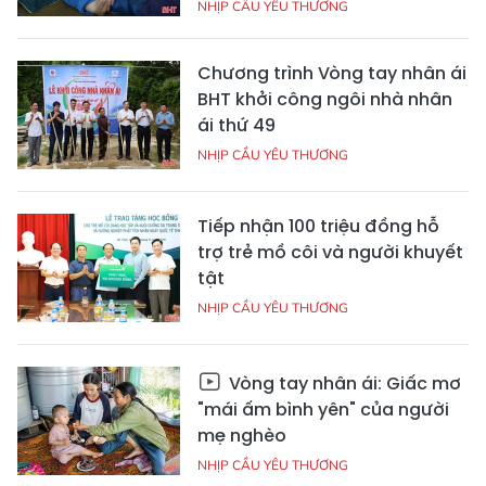
NHỊP CẦU YÊU THƯƠNG
Chương trình Vòng tay nhân ái
BHT khởi công ngôi nhà nhân
ái thứ 49
NHỊP CẦU YÊU THƯƠNG
Tiếp nhận 100 triệu đồng hỗ
trợ trẻ mồ côi và người khuyết
tật
NHỊP CẦU YÊU THƯƠNG
Vòng tay nhân ái: Giấc mơ
"mái ấm bình yên" của người
mẹ nghèo
NHỊP CẦU YÊU THƯƠNG