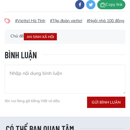
Copy link
#Viettel Hà Tĩnh
#Tập đoàn viettel
#Ngôi nhà 100 đồng
Chủ đề
AN SINH XÃ HỘI
BÌNH LUẬN
Xin vui lòng gõ tiếng Việt có dấu
GỬI BÌNH LUẬN
CÓ THỂ BẠN QUAN TÂM