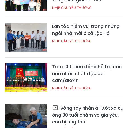
NHỊP CẦU YÊU THƯƠNG
Lan tỏa niềm vui trong những
ngôi nhà mới ở xã Lộc Hà
NHỊP CẦU YÊU THƯƠNG
Trao 100 triệu đồng hỗ trợ các
nạn nhân chất độc da
cam/dioxin
NHỊP CẦU YÊU THƯƠNG
Vòng tay nhân ái: Xót xa cụ
ông 90 tuổi chăm vợ già yếu,
con bị ung thư