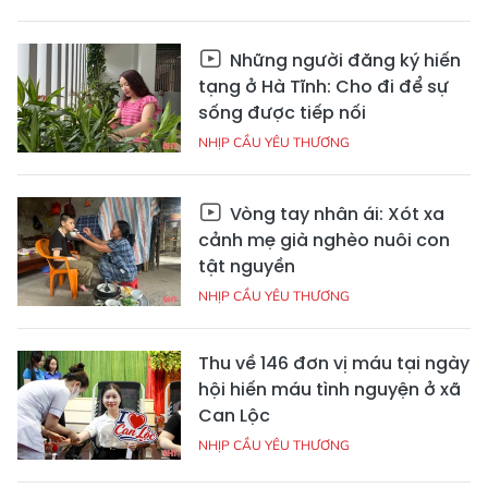
Những người đăng ký hiến
tạng ở Hà Tĩnh: Cho đi để sự
sống được tiếp nối
NHỊP CẦU YÊU THƯƠNG
Vòng tay nhân ái: Xót xa
cảnh mẹ già nghèo nuôi con
tật nguyền
NHỊP CẦU YÊU THƯƠNG
Thu về 146 đơn vị máu tại ngày
hội hiến máu tình nguyện ở xã
Can Lộc
NHỊP CẦU YÊU THƯƠNG