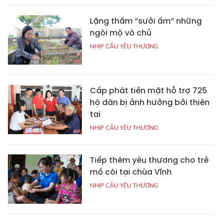
Lặng thầm “sưởi ấm” những
ngôi mộ vô chủ
NHỊP CẦU YÊU THƯƠNG
Cấp phát tiền mặt hỗ trợ 725
hộ dân bị ảnh hưởng bởi thiên
tai
NHỊP CẦU YÊU THƯƠNG
Tiếp thêm yêu thương cho trẻ
mồ côi tại chùa Vĩnh
NHỊP CẦU YÊU THƯƠNG