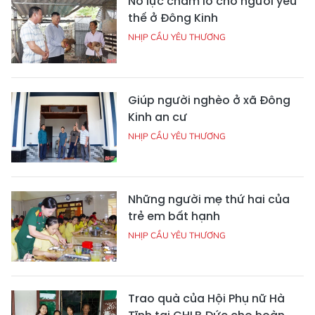
Nỗ lực chăm lo cho người yếu
thế ở Đông Kinh
NHỊP CẦU YÊU THƯƠNG
Giúp người nghèo ở xã Đông
Kinh an cư
NHỊP CẦU YÊU THƯƠNG
Những người mẹ thứ hai của
trẻ em bất hạnh
NHỊP CẦU YÊU THƯƠNG
Trao quà của Hội Phụ nữ Hà