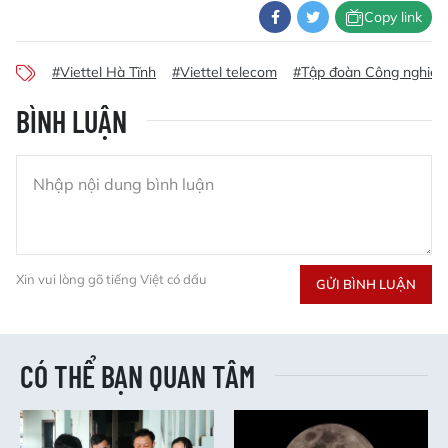
Copy link
#Viettel Hà Tĩnh
#Viettel telecom
#Tập đoàn Công nghiệp 
BÌNH LUẬN
Xin vui lòng gõ tiếng Việt có dấu
GỬI BÌNH LUẬN
CÓ THỂ BẠN QUAN TÂM