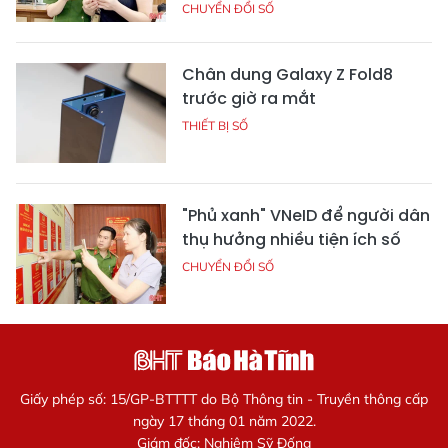
CHUYỂN ĐỔI SỐ
Chân dung Galaxy Z Fold8
trước giờ ra mắt
THIẾT BỊ SỐ
"Phủ xanh" VNeID để người dân
thụ hưởng nhiều tiện ích số
CHUYỂN ĐỔI SỐ
Giấy phép số: 15/GP-BTTTT do Bộ Thông tin - Truyền thông cấp
ngày 17 tháng 01 năm 2022.
Giám đốc: Nghiêm Sỹ Đống