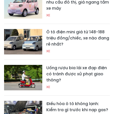
nhu cầu đô thị, giá ngang tầm
xe máy
XE
Ô tô điện mini giá từ 148-188
triệu đồng/chiếc, xe nào đang
rẻ nhất?
XE
Uống rượu bia lái xe đạp điện
có tránh được xử phạt giao
thông?
XE
Điều hòa ô tô không lạnh:
Kiểm tra gì trước khi nạp gas?