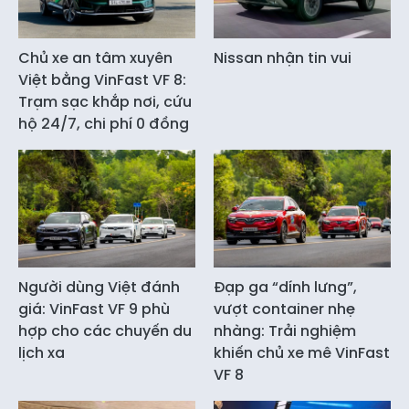
Chủ xe an tâm xuyên
Nissan nhận tin vui
Việt bằng VinFast VF 8:
Trạm sạc khắp nơi, cứu
hộ 24/7, chi phí 0 đồng
Người dùng Việt đánh
Đạp ga “dính lưng”,
giá: VinFast VF 9 phù
vượt container nhẹ
hợp cho các chuyến du
nhàng: Trải nghiệm
lịch xa
khiến chủ xe mê VinFast
VF 8