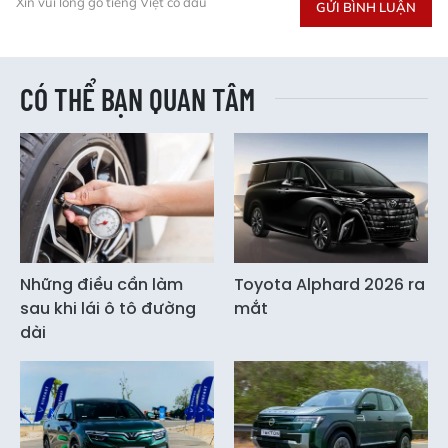
Xin vui lòng gõ tiếng Việt có dấu
GỬI BÌNH LUẬN
CÓ THỂ BẠN QUAN TÂM
Những điều cần làm
Toyota Alphard 2026 ra
sau khi lái ô tô đường
mắt
dài