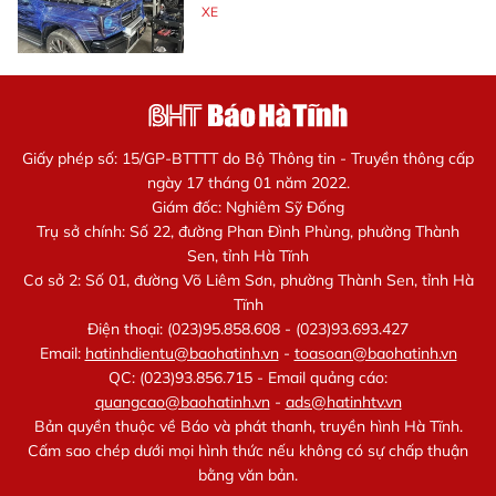
XE
Giấy phép số: 15/GP-BTTTT do Bộ Thông tin - Truyền thông cấp
ngày 17 tháng 01 năm 2022.
Giám đốc: Nghiêm Sỹ Đống
Trụ sở chính: Số 22, đường Phan Đình Phùng, phường Thành
Sen, tỉnh Hà Tĩnh
Cơ sở 2: Số 01, đường Võ Liêm Sơn, phường Thành Sen, tỉnh Hà
Tĩnh
Điện thoại: (023)95.858.608 - (023)93.693.427
Email:
hatinhdientu@baohatinh.vn
-
toasoan@baohatinh.vn
QC: (023)93.856.715 - Email quảng cáo:
quangcao@baohatinh.vn
-
ads@hatinhtv.vn
Bản quyền thuộc về Báo và phát thanh, truyền hình Hà Tĩnh.
Cấm sao chép dưới mọi hình thức nếu không có sự chấp thuận
bằng văn bản.