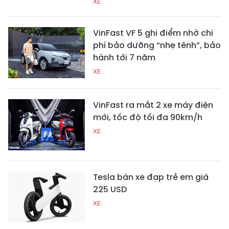
XE
VinFast VF 5 ghi điểm nhờ chi
phí bảo dưỡng “nhẹ tênh”, bảo
hành tới 7 năm
XE
VinFast ra mắt 2 xe máy điện
mới, tốc độ tối đa 90km/h
XE
Tesla bán xe đạp trẻ em giá
225 USD
XE