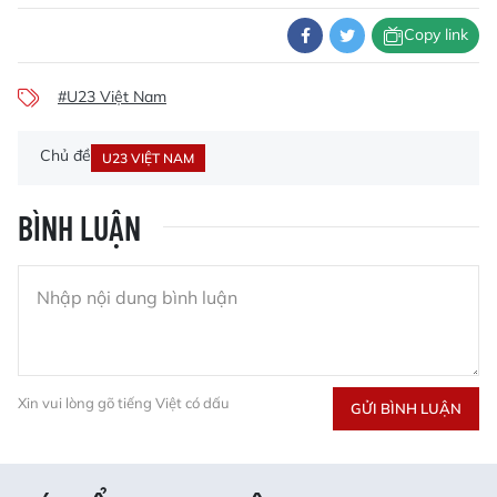
Copy link
#U23 Việt Nam
Chủ đề
U23 VIỆT NAM
BÌNH LUẬN
Xin vui lòng gõ tiếng Việt có dấu
GỬI BÌNH LUẬN