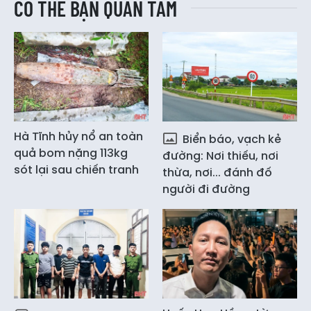
CÓ THỂ BẠN QUAN TÂM
Hà Tĩnh hủy nổ an toàn
Biển báo, vạch kẻ
quả bom nặng 113kg
đường: Nơi thiếu, nơi
sót lại sau chiến tranh
thừa, nơi... đánh đố
người đi đường