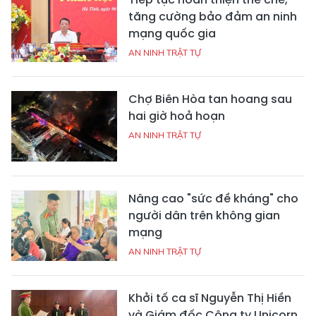
tăng cường bảo đảm an ninh
mạng quốc gia
AN NINH TRẬT TỰ
Chợ Biên Hòa tan hoang sau
hai giờ hoả hoạn
AN NINH TRẬT TỰ
Nâng cao "sức đề kháng" cho
người dân trên không gian
mạng
AN NINH TRẬT TỰ
Khởi tố ca sĩ Nguyễn Thị Hiền
và Giám đốc Công ty Unicorn