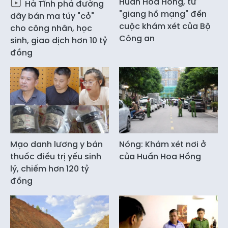
Huấn Hoa Hồng, từ
Hà Tĩnh phá đường
"giang hồ mạng" đến
dây bán ma túy "cỏ"
cuộc khám xét của Bộ
cho công nhân, học
Công an
sinh, giao dịch hơn 10 tỷ
đồng
Mạo danh lương y bán
Nóng: Khám xét nơi ở
thuốc điều trị yếu sinh
của Huấn Hoa Hồng
lý, chiếm hơn 120 tỷ
đồng