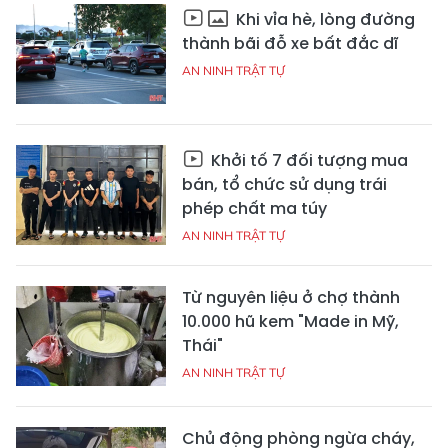
Khi vỉa hè, lòng đường
thành bãi đỗ xe bất đắc dĩ
AN NINH TRẬT TỰ
Khởi tố 7 đối tượng mua
bán, tổ chức sử dụng trái
phép chất ma túy
AN NINH TRẬT TỰ
Từ nguyên liệu ở chợ thành
10.000 hũ kem "Made in Mỹ,
Thái"
AN NINH TRẬT TỰ
Chủ động phòng ngừa cháy,