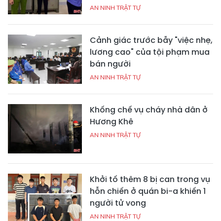
AN NINH TRẬT TỰ
Cảnh giác trước bẫy "việc nhẹ,
lương cao" của tội phạm mua
bán người
AN NINH TRẬT TỰ
Khống chế vụ cháy nhà dân ở
Hương Khê
AN NINH TRẬT TỰ
Khởi tố thêm 8 bị can trong vụ
hỗn chiến ở quán bi-a khiến 1
người tử vong
AN NINH TRẬT TỰ