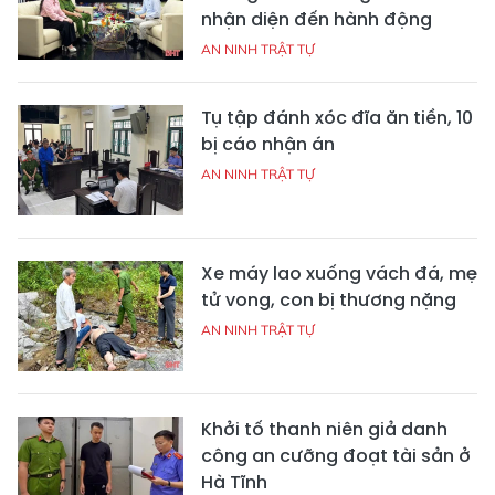
nhận diện đến hành động
AN NINH TRẬT TỰ
Tụ tập đánh xóc đĩa ăn tiền, 10
bị cáo nhận án
AN NINH TRẬT TỰ
Xe máy lao xuống vách đá, mẹ
tử vong, con bị thương nặng
AN NINH TRẬT TỰ
Khởi tố thanh niên giả danh
công an cưỡng đoạt tài sản ở
Hà Tĩnh