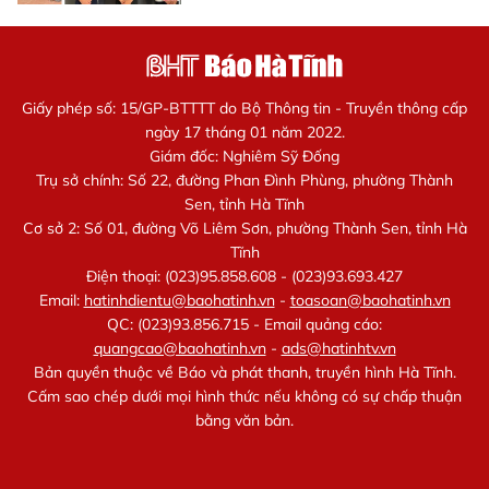
Giấy phép số: 15/GP-BTTTT do Bộ Thông tin - Truyền thông cấp
ngày 17 tháng 01 năm 2022.
Giám đốc: Nghiêm Sỹ Đống
Trụ sở chính: Số 22, đường Phan Đình Phùng, phường Thành
Sen, tỉnh Hà Tĩnh
Cơ sở 2: Số 01, đường Võ Liêm Sơn, phường Thành Sen, tỉnh Hà
Tĩnh
Điện thoại: (023)95.858.608 - (023)93.693.427
Email:
hatinhdientu@baohatinh.vn
-
toasoan@baohatinh.vn
QC: (023)93.856.715 - Email quảng cáo:
quangcao@baohatinh.vn
-
ads@hatinhtv.vn
Bản quyền thuộc về Báo và phát thanh, truyền hình Hà Tĩnh.
Cấm sao chép dưới mọi hình thức nếu không có sự chấp thuận
bằng văn bản.