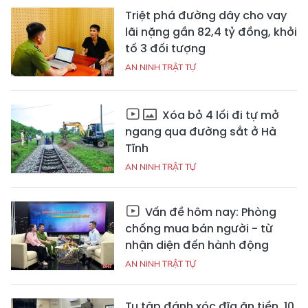
Triệt phá đường dây cho vay
lãi nặng gần 82,4 tỷ đồng, khởi
tố 3 đối tượng
AN NINH TRẬT TỰ
Xóa bỏ 4 lối đi tự mở
ngang qua đường sắt ở Hà
Tĩnh
AN NINH TRẬT TỰ
Vấn đề hôm nay: Phòng
chống mua bán người - từ
nhận diện đến hành động
AN NINH TRẬT TỰ
Tụ tập đánh xóc đĩa ăn tiền, 10