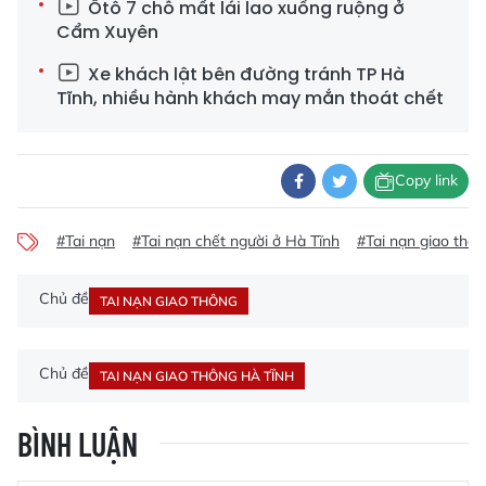
Ôtô 7 chỗ mất lái lao xuống ruộng ở
Cẩm Xuyên
Xe khách lật bên đường tránh TP Hà
Tĩnh, nhiều hành khách may mắn thoát chết
Copy link
#Tai nạn
#Tai nạn chết người ở Hà Tĩnh
#Tai nạn giao thô
Chủ đề
TAI NẠN GIAO THÔNG
Chủ đề
TAI NẠN GIAO THÔNG HÀ TĨNH
BÌNH LUẬN