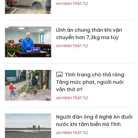
AN NINH TRẬT TỰ
Lĩnh án chung thân khi vận
chuyển hơn 7,3kg ma túy
AN NINH TRẬT TỰ
Tình trạng chó thả rông:
Tăng mức phạt, người nuôi
vẫn thờ ơ?
AN NINH TRẬT TỰ
Người đàn ông ở Nghệ An đuối
nước khi tắm biển Hà Tĩnh
AN NINH TRẬT TỰ