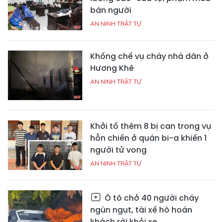
bán người
AN NINH TRẬT TỰ
Khống chế vụ cháy nhà dân ở
Hương Khê
AN NINH TRẬT TỰ
Khởi tố thêm 8 bị can trong vụ
hỗn chiến ở quán bi-a khiến 1
người tử vong
AN NINH TRẬT TỰ
Ô tô chở 40 người cháy
ngùn ngụt, tài xế hô hoán
khách rời khỏi xe