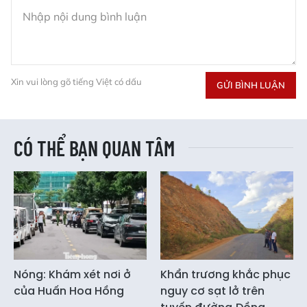
Xin vui lòng gõ tiếng Việt có dấu
GỬI BÌNH LUẬN
CÓ THỂ BẠN QUAN TÂM
Nóng: Khám xét nơi ở
Khẩn trương khắc phục
của Huấn Hoa Hồng
nguy cơ sạt lở trên