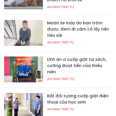
AN NINH TRẬT TỰ
Mượn xe máy do bạn trộm
được, đem đi cầm cố lấy tiền
tiêu xài
AN NINH TRẬT TỰ
Lĩnh án vì cướp giật túi xách,
cưỡng đoạt tiền của thiếu
niên
AN NINH TRẬT TỰ
Bắt đối tượng cướp giật điện
thoại của học sinh
AN NINH TRẬT TỰ