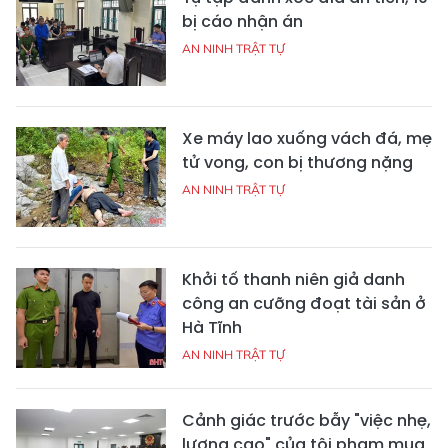
bị cáo nhận án
AN NINH TRẬT TỰ
Xe máy lao xuống vách đá, mẹ
tử vong, con bị thương nặng
AN NINH TRẬT TỰ
Khởi tố thanh niên giả danh
công an cưỡng đoạt tài sản ở
Hà Tĩnh
AN NINH TRẬT TỰ
Cảnh giác trước bẫy "việc nhẹ,
lương cao" của tội phạm mua