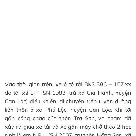
Vào thời gian trên, xe ô tô tải BKS 38C – 157.xx
do tài xế L.T. (SN 1983, trú xã Gia Hanh, huyện
Can Lộc) điều khiển, di chuyển trên tuyến đường
liên thôn ở xã Phú Lộc, huyện Can Lộc. Khi tới
gần cổng chào của thôn Trà Sơn, va chạm đã
xảy ra giữa xe tải và xe gắn máy chở theo 2 học
sinh là em N.P.L. (SN 2007, trú thôn Hồng Sơn, xã