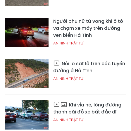
Người phụ nữ tử vong khi ô tô
va chạm xe máy trên đường
ven biển Hà Tĩnh
AN NINH TRẬT TỰ
Nỗi lo sạt lở trên các tuyến
đường ở Hà Tĩnh
AN NINH TRẬT TỰ
Khi vỉa hè, lòng đường
thành bãi đỗ xe bất đắc dĩ
AN NINH TRẬT TỰ