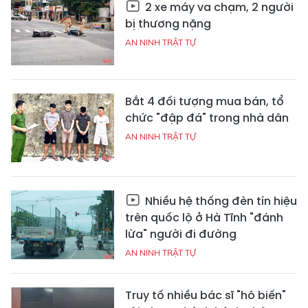
2 xe máy va chạm, 2 người
bị thương nặng
AN NINH TRẬT TỰ
Bắt 4 đối tượng mua bán, tổ
chức "đập đá" trong nhà dân
AN NINH TRẬT TỰ
Nhiều hệ thống đèn tín hiệu
trên quốc lộ ở Hà Tĩnh "đánh
lừa" người đi đường
AN NINH TRẬT TỰ
Truy tố nhiều bác sĩ "hô biến"