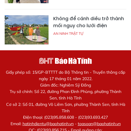
Không để cánh diều trở thành
mối nguy cho lưới điện
AN NINH TRẬT TỰ
Giấy phép số: 15/GP-BTTTT do Bộ Thông tin - Truyền thông cấp
ngày 17 tháng 01 năm 2022.
Giám đốc: Nghiêm Sỹ Đống
Trụ sở chính: Số 22, đường Phan Đình Phùng, phường Thành
Sen, tỉnh Hà Tĩnh
Cơ sở 2: Số 01, đường Võ Liêm Sơn, phường Thành Sen, tỉnh Hà
Tĩnh
Điện thoại: (023)95.858.608 - (023)93.693.427
Email:
hatinhdientu@baohatinh.vn
-
toasoan@baohatinh.vn
QC: (023)93.856.715 - Email quảng cáo: