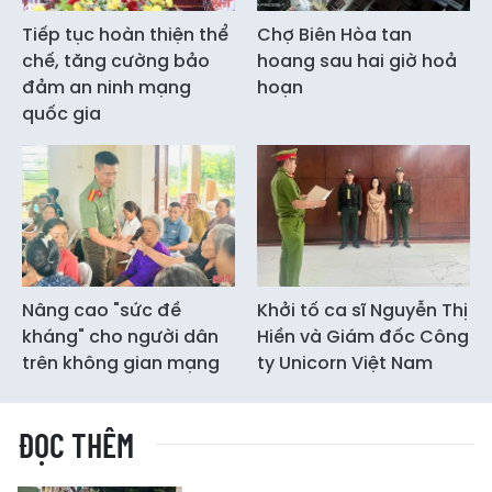
Tiếp tục hoàn thiện thể
Chợ Biên Hòa tan
chế, tăng cường bảo
hoang sau hai giờ hoả
đảm an ninh mạng
hoạn
quốc gia
Nâng cao "sức đề
Khởi tố ca sĩ Nguyễn Thị
kháng" cho người dân
Hiền và Giám đốc Công
trên không gian mạng
ty Unicorn Việt Nam
ĐỌC THÊM