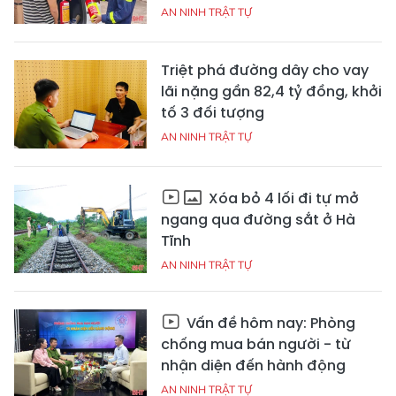
AN NINH TRẬT TỰ
Triệt phá đường dây cho vay
lãi nặng gần 82,4 tỷ đồng, khởi
tố 3 đối tượng
AN NINH TRẬT TỰ
Xóa bỏ 4 lối đi tự mở
ngang qua đường sắt ở Hà
Tĩnh
AN NINH TRẬT TỰ
Vấn đề hôm nay: Phòng
chống mua bán người - từ
nhận diện đến hành động
AN NINH TRẬT TỰ