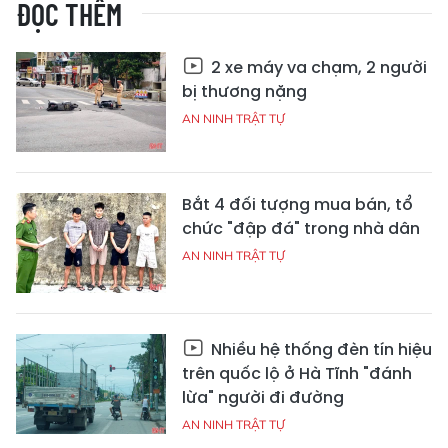
ĐỌC THÊM
2 xe máy va chạm, 2 người
bị thương nặng
AN NINH TRẬT TỰ
Bắt 4 đối tượng mua bán, tổ
chức "đập đá" trong nhà dân
AN NINH TRẬT TỰ
Nhiều hệ thống đèn tín hiệu
trên quốc lộ ở Hà Tĩnh "đánh
lừa" người đi đường
AN NINH TRẬT TỰ