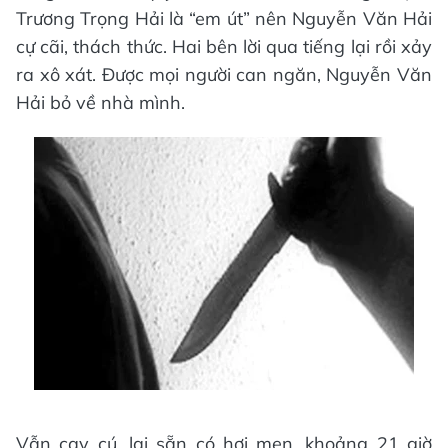
Trương Trọng Hải là “em út” nên Nguyễn Văn Hải
cự cãi, thách thức. Hai bên lời qua tiếng lại rồi xảy
ra xô xát. Được mọi người can ngăn, Nguyễn Văn
Hải bỏ về nhà mình.
Vẫn cay cú, lại sẵn có hơi men, khoảng 21 giờ