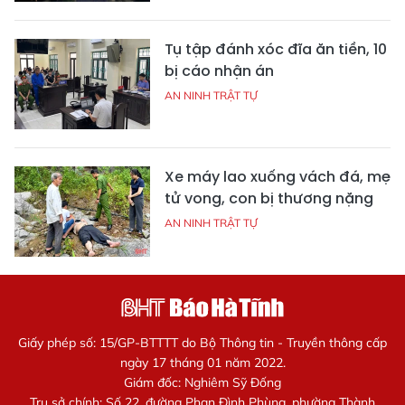
Tụ tập đánh xóc đĩa ăn tiền, 10
bị cáo nhận án
AN NINH TRẬT TỰ
Xe máy lao xuống vách đá, mẹ
tử vong, con bị thương nặng
AN NINH TRẬT TỰ
Giấy phép số: 15/GP-BTTTT do Bộ Thông tin - Truyền thông cấp
ngày 17 tháng 01 năm 2022.
Giám đốc: Nghiêm Sỹ Đống
Trụ sở chính: Số 22, đường Phan Đình Phùng, phường Thành