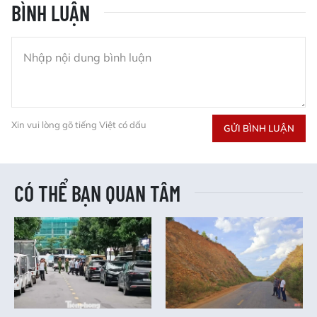
BÌNH LUẬN
Xin vui lòng gõ tiếng Việt có dấu
GỬI BÌNH LUẬN
CÓ THỂ BẠN QUAN TÂM