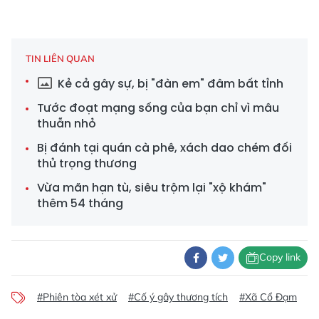
TIN LIÊN QUAN
Kẻ cả gây sự, bị "đàn em" đâm bất tỉnh
Tước đoạt mạng sống của bạn chỉ vì mâu
thuẫn nhỏ
Bị đánh tại quán cà phê, xách dao chém đối
thủ trọng thương
Vừa mãn hạn tù, siêu trộm lại "xộ khám"
thêm 54 tháng
Copy link
#Phiên tòa xét xử
#Cố ý gây thương tích
#Xã Cổ Đạm
#N