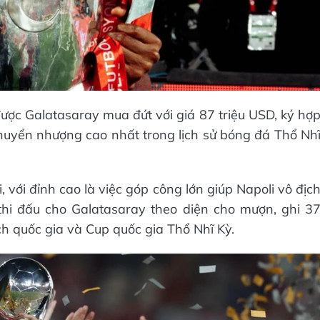
ợc Galatasaray mua đứt với giá 87 triệu USD, ký hợ
huyển nhượng cao nhất trong lịch sử bóng đá Thổ Nh
 với đỉnh cao là việc góp công lớn giúp Napoli vô địc
hi đấu cho Galatasaray theo diện cho mượn, ghi 3
ch quốc gia và Cup quốc gia Thổ Nhĩ Kỳ.