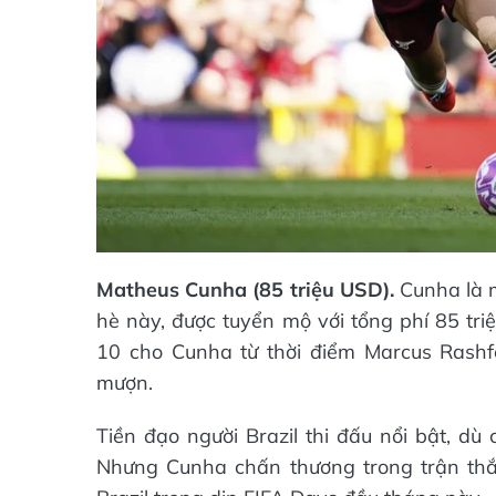
Matheus Cunha (85 triệu USD).
Cunha là 
hè này, được tuyển mộ với tổng phí 85 tr
10 cho Cunha từ thời điểm Marcus Rashf
mượn.
Tiền đạo người Brazil thi đấu nổi bật, 
Nhưng Cunha chấn thương trong trận thắn