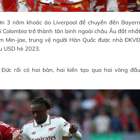
hơn 3 năm khoác áo Liverpool để chuyển đến Bayer
ời Colombia trở thành tân binh ngoài châu Âu đắt nhấ
 Kim Min-jae, trung vệ người Hàn Quốc được nhà ĐKV
ệu USD hè 2023.
Đức rồi có hai bàn, hai kiến tạo qua hai vòng đầ