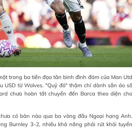
một trong ba tiền đạo tân binh đình đám của Man Ut
iệu USD từ Wolves. "Quỷ đỏ" thậm chí dành sẵn áo s
ord chưa hoàn tất chuyển đến Barca theo diện ch
dù chưa có bàn nào qua ba vòng đầu Ngoại hạng Anh
g Burnley 3-2, nhiều khả năng phải rút khỏi tuyể