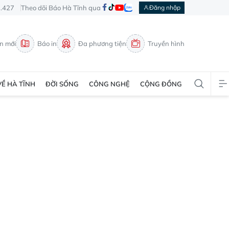
3.427
Theo dõi Báo Hà Tĩnh qua
Đăng nhập
in mới
Báo in
Đa phương tiện
Truyền hình
VỀ HÀ TĨNH
ĐỜI SỐNG
CÔNG NGHỆ
CỘNG ĐỒNG