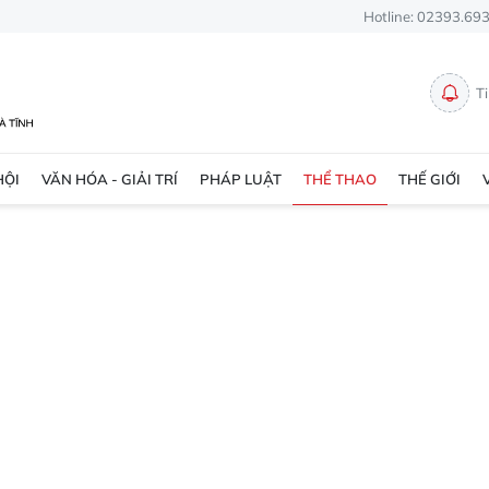
Hotline: 02393.69
T
HỘI
VĂN HÓA - GIẢI TRÍ
PHÁP LUẬT
THỂ THAO
THẾ GIỚI