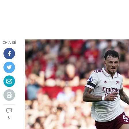
CHIA SẺ
0