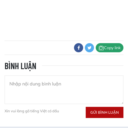
Copy link
BÌNH LUẬN
Xin vui lòng gõ tiếng Việt có dấu
GỬI BÌNH LUẬN