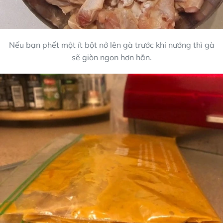
Nếu bạn phết một ít bột nở lên gà trước khi nướng thì gà
sẽ giòn ngon hơn hẳn.