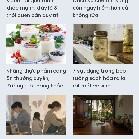
Muốn hai quả thận
Cách sơ chế thịt sống
khỏe mạnh, đây là 8
còn nguy hiểm hơn cả
thói quen cần duy trì
không rửa
Những thực phẩm càng
7 vật dụng trong bếp
ăn thường xuyên,
tưởng sạch hóa ra lại
đường ruột càng khỏe
rất mất vệ sinh