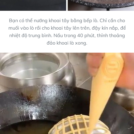
Bạn có thể nướng khoai tây bằng bếp lò. Chỉ cần cho
muối vào lò rồi cho khoai tây lên trên, đậy kín nắp, để
nhiệt độ trung bình. Nấu trong 40 phút, thỉnh thoảng
đảo khoai là xong.