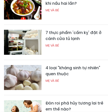
khi nấu hai lần?
MẸ VÀ BÉ
7 thực phẩm 'cấm kỵ' đặt ở
cánh cửa tủ lạnh
MẸ VÀ BÉ
4 loại "kháng sinh tự nhiên"
quen thuộc
MẸ VÀ BÉ
Đòn roi phá hủy tương lai trẻ
em thế nào?