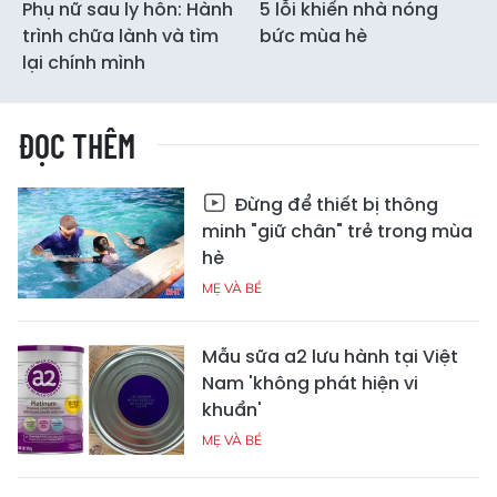
Phụ nữ sau ly hôn: Hành
5 lỗi khiến nhà nóng
trình chữa lành và tìm
bức mùa hè
lại chính mình
ĐỌC THÊM
Đừng để thiết bị thông
minh "giữ chân" trẻ trong mùa
hè
MẸ VÀ BÉ
Mẫu sữa a2 lưu hành tại Việt
Nam 'không phát hiện vi
khuẩn'
MẸ VÀ BÉ