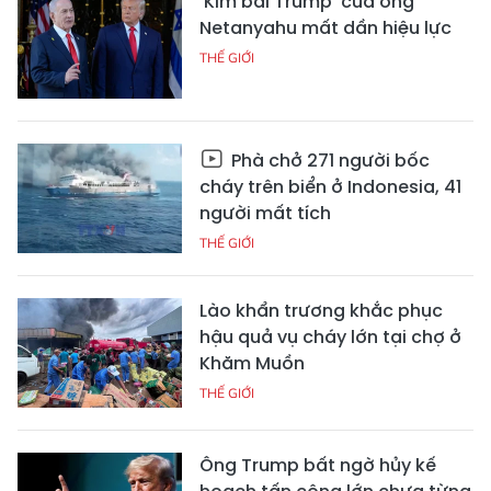
'Kim bài Trump' của ông
Netanyahu mất dần hiệu lực
THẾ GIỚI
Phà chở 271 người bốc
cháy trên biển ở Indonesia, 41
người mất tích
THẾ GIỚI
Lào khẩn trương khắc phục
hậu quả vụ cháy lớn tại chợ ở
Khăm Muồn
THẾ GIỚI
Ông Trump bất ngờ hủy kế