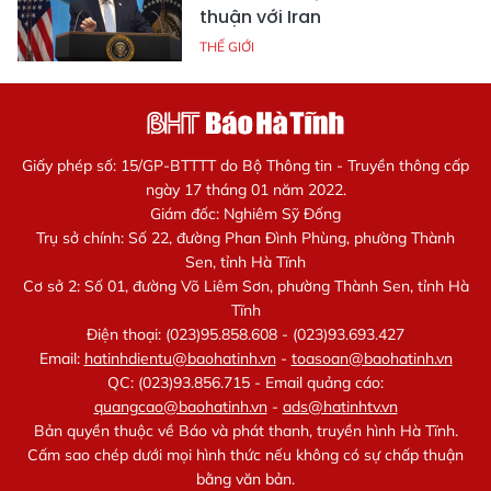
thuận với Iran
THẾ GIỚI
Giấy phép số: 15/GP-BTTTT do Bộ Thông tin - Truyền thông cấp
ngày 17 tháng 01 năm 2022.
Giám đốc: Nghiêm Sỹ Đống
Trụ sở chính: Số 22, đường Phan Đình Phùng, phường Thành
Sen, tỉnh Hà Tĩnh
Cơ sở 2: Số 01, đường Võ Liêm Sơn, phường Thành Sen, tỉnh Hà
Tĩnh
Điện thoại: (023)95.858.608 - (023)93.693.427
Email:
hatinhdientu@baohatinh.vn
-
toasoan@baohatinh.vn
QC: (023)93.856.715 - Email quảng cáo:
quangcao@baohatinh.vn
-
ads@hatinhtv.vn
Bản quyền thuộc về Báo và phát thanh, truyền hình Hà Tĩnh.
Cấm sao chép dưới mọi hình thức nếu không có sự chấp thuận
bằng văn bản.