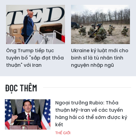
Ông Trump tiếp tục
Ukraine ký luật mới cho
tuyên bố "sắp đạt thỏa
binh sĩ là tù nhân tình
thuận" với Iran
nguyện nhập ngũ
ĐỌC THÊM
Ngoại trưởng Rubio: Thỏa
thuận Mỹ-Iran về các tuyến
hàng hải có thể sớm được ký
kết
THẾ GIỚI