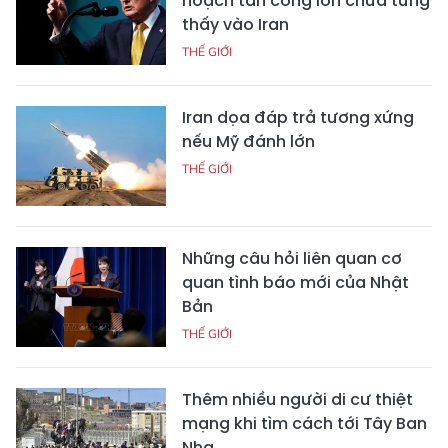
hoạch tấn công lớn chưa từng
thấy vào Iran
THẾ GIỚI
Iran dọa đáp trả tương xứng
nếu Mỹ đánh lớn
THẾ GIỚI
Những câu hỏi liên quan cơ
quan tình báo mới của Nhật
Bản
THẾ GIỚI
Thêm nhiều người di cư thiệt
mạng khi tìm cách tới Tây Ban
Nha