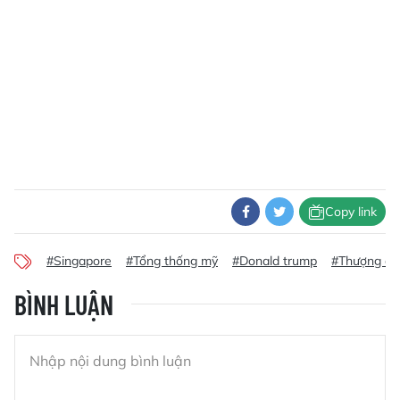
Copy link
#Singapore
#Tổng thống mỹ
#Donald trump
#Thượng đỉn
BÌNH LUẬN