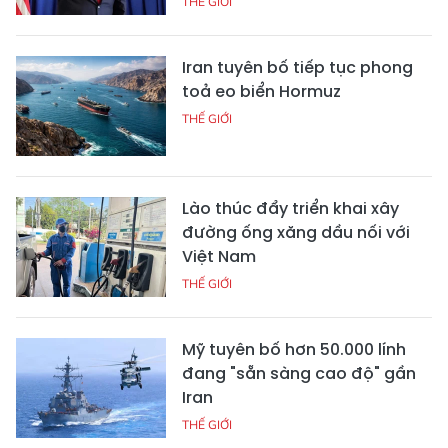
THẾ GIỚI
Iran tuyên bố tiếp tục phong
toả eo biển Hormuz
THẾ GIỚI
Lào thúc đẩy triển khai xây
đường ống xăng dầu nối với
Việt Nam
THẾ GIỚI
Mỹ tuyên bố hơn 50.000 lính
đang "sẵn sàng cao độ" gần
Iran
THẾ GIỚI