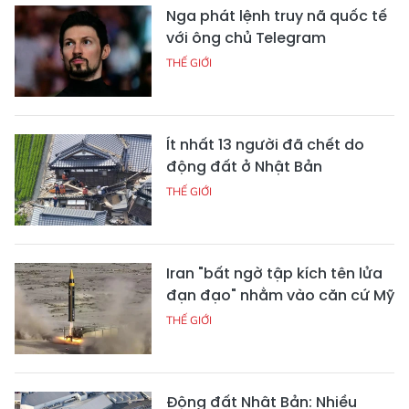
Nga phát lệnh truy nã quốc tế
với ông chủ Telegram
THẾ GIỚI
Ít nhất 13 người đã chết do
động đất ở Nhật Bản
THẾ GIỚI
Iran "bất ngờ tập kích tên lửa
đạn đạo" nhằm vào căn cứ Mỹ
THẾ GIỚI
Động đất Nhật Bản: Nhiều