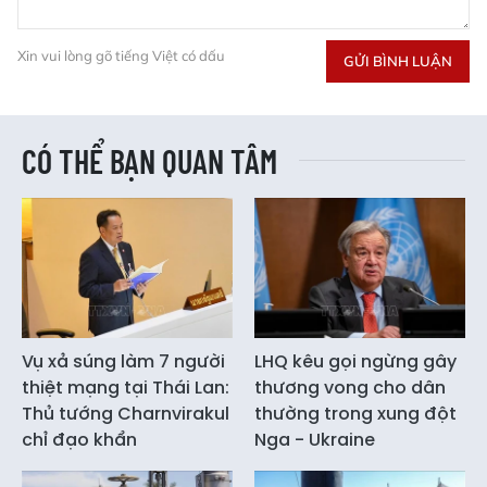
Xin vui lòng gõ tiếng Việt có dấu
GỬI BÌNH LUẬN
CÓ THỂ BẠN QUAN TÂM
Vụ xả súng làm 7 người
LHQ kêu gọi ngừng gây
thiệt mạng tại Thái Lan:
thương vong cho dân
Thủ tướng Charnvirakul
thường trong xung đột
chỉ đạo khẩn
Nga - Ukraine