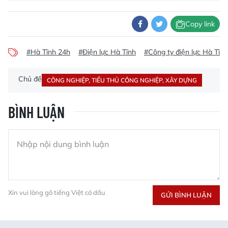
Copy link
#Hà Tĩnh 24h
#Điện lực Hà Tĩnh
#Công ty điện lực Hà Tĩnh
Chủ đề
CÔNG NGHIỆP, TIỂU THỦ CÔNG NGHIỆP, XÂY DỰNG
BÌNH LUẬN
Xin vui lòng gõ tiếng Việt có dấu
GỬI BÌNH LUẬN