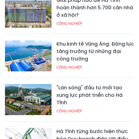
Giải pháp nào để Hà Tĩnh
hoàn thành hơn 5.700 căn nhà
ở xã hội?
CÔNG NGHIỆP
Khu kinh tế Vũng Áng: Động lực
tăng trưởng từ những đại
công trường
CÔNG NGHIỆP
"Làn sóng" đầu tư mới tạo
xung lực phát triển cho Hà
Tĩnh
CÔNG NGHIỆP
Hà Tĩnh từng bước hiện thực
hóa Quy hoạch điện VIII điều