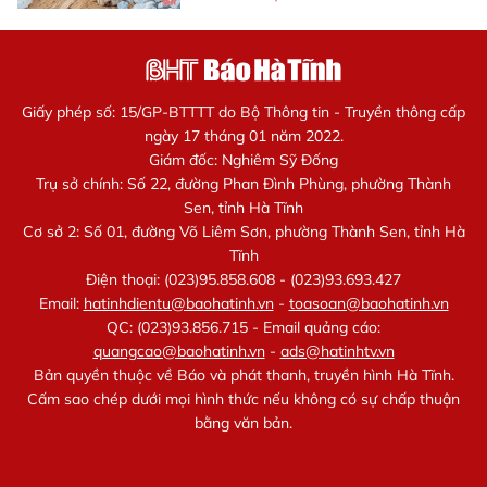
Giấy phép số: 15/GP-BTTTT do Bộ Thông tin - Truyền thông cấp
ngày 17 tháng 01 năm 2022.
Giám đốc: Nghiêm Sỹ Đống
Trụ sở chính: Số 22, đường Phan Đình Phùng, phường Thành
Sen, tỉnh Hà Tĩnh
Cơ sở 2: Số 01, đường Võ Liêm Sơn, phường Thành Sen, tỉnh Hà
Tĩnh
Điện thoại: (023)95.858.608 - (023)93.693.427
Email:
hatinhdientu@baohatinh.vn
-
toasoan@baohatinh.vn
QC: (023)93.856.715 - Email quảng cáo:
quangcao@baohatinh.vn
-
ads@hatinhtv.vn
Bản quyền thuộc về Báo và phát thanh, truyền hình Hà Tĩnh.
Cấm sao chép dưới mọi hình thức nếu không có sự chấp thuận
bằng văn bản.