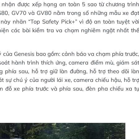
nhận được xếp hạng an toàn 5 sao từ chương trìn
 G80, GV70 và GV80 nằm trong số những mẫu xe đạ
này nhãn “Top Safety Pick+” vì độ an toàn tuyệt vờ
 hiện các bài kiểm tra va chạm nghiêm ngặt nhất th
 của Genesis bao gồm: cảnh báo va chạm phía trước
soát hành trình thích ứng, camera điểm mù, giám sá
phía sau, hỗ trợ giữ làn đường, hỗ trợ theo dõi là
 sự chú ý của người lái xe, camera chiếu hậu, hỗ tr
n đỗ xe phía trước và phía sau, đèn pha chiếu xa t