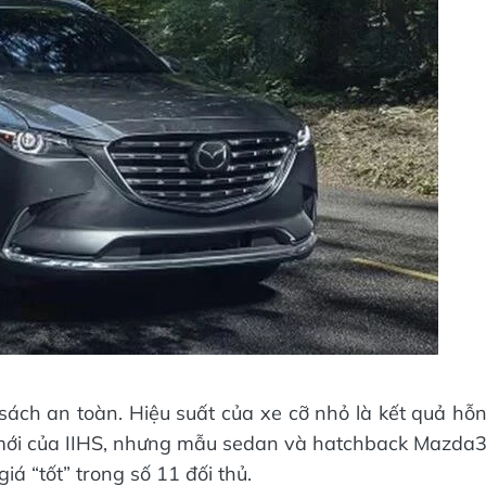
ch an toàn. Hiệu suất của xe cỡ nhỏ là kết quả hỗ
mới của IIHS, nhưng mẫu sedan và hatchback Mazda
á “tốt” trong số 11 đối thủ.