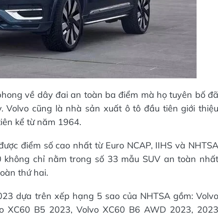
 phong về dây đai an toàn ba điểm mà họ tuyên bố đ
 Volvo cũng là nhà sản xuất ô tô đầu tiên giới thiệ
tiên kể từ năm 1964.
được điểm số cao nhất từ ​​Euro NCAP, IIHS và NHTS
60 không chỉ nằm trong số 33 mẫu SUV an toàn nhấ
àn thứ hai.
023 dựa trên xếp hạng 5 sao của NHTSA gồm: Volv
vo XC60 B5 2023, Volvo XC60 B6 AWD 2023, 202