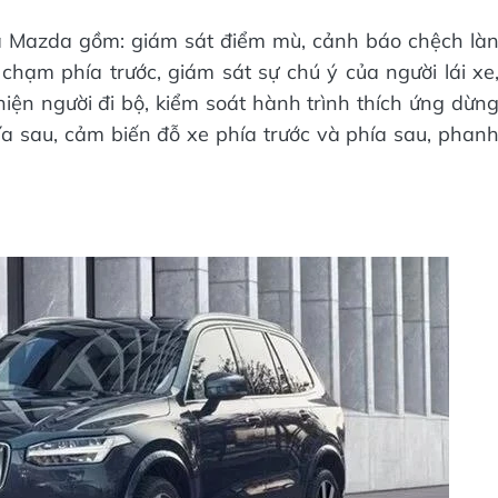
ủa Mazda gồm: giám sát điểm mù, cảnh báo chệch là
chạm phía trước, giám sát sự chú ý của người lái xe
iện người đi bộ, kiểm soát hành trình thích ứng dừn
a sau, cảm biến đỗ xe phía trước và phía sau, phan