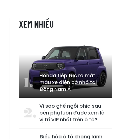
XEM NHIỀU
à
Honda tiếp tục ra mắt
mẫu xe điện cỡ nhỏ tại
Đông Nam Á
Vì sao ghế ngồi phía sau
bên phụ luôn được xem là
vị trí VIP nhất trên ô tô?
Điều hòa ô tô không lạnh: