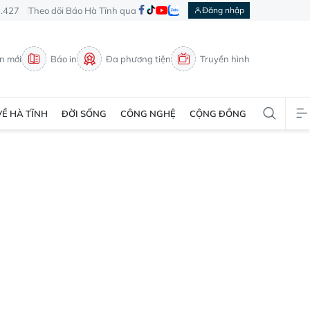
3.427
Theo dõi Báo Hà Tĩnh qua
Đăng nhập
in mới
Báo in
Đa phương tiện
Truyền hình
VỀ HÀ TĨNH
ĐỜI SỐNG
CÔNG NGHỆ
CỘNG ĐỒNG