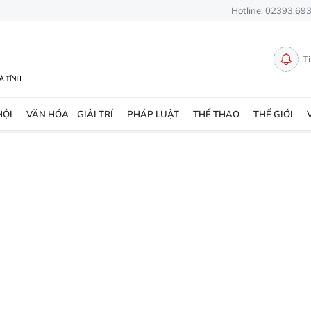
Hotline: 02393.69
T
HỘI
VĂN HÓA - GIẢI TRÍ
PHÁP LUẬT
THỂ THAO
THẾ GIỚI