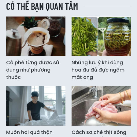
CÓ THỂ BẠN QUAN TÂM
Cà phê từng được sử
Những lưu ý khi dùng
dụng như phương
hoa đu đủ đực ngâm
thuốc
mật ong
Muốn hai quả thận
Cách sơ chế thịt sống