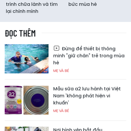
trình chữa lành và tìm
bức mùa hè
lại chính mình
ĐỌC THÊM
Đừng để thiết bị thông
minh "giữ chân" trẻ trong mùa
hè
MẸ VÀ BÉ
Mẫu sữa a2 lưu hành tại Việt
Nam 'không phát hiện vi
khuẩn'
MẸ VÀ BÉ
Nơi bình yên bắt đầu…