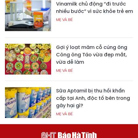
Vinamilk chủ động “đi trước
nhiều bước” vì sức khỏe trẻ em
MẸ VÀ BÉ
Gợi ý loạt mâm cỗ cúng ông
Công ông Táo vừa đẹp mắt,
vừa dễ làm
MẸ VÀ BÉ
Sữa Aptamil bị thu hồi khẩn
cấp tại Anh, độc tố bên trong
gây hại gì?
MẸ VÀ BÉ