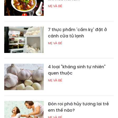
MẸ VÀ BÉ
7 thực phẩm 'cấm kỵ' đặt ở
cánh cửa tủ lạnh
MẸ VÀ BÉ
4 loại "kháng sinh tự nhiên"
quen thuộc
MẸ VÀ BÉ
Đòn roi phá hủy tương lai trẻ
em thế nào?
MẸ VÀ BÉ