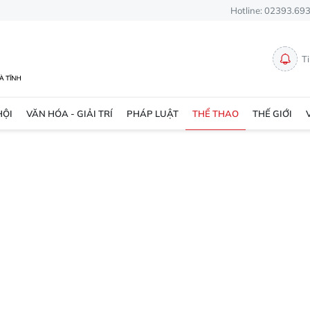
Hotline: 02393.69
T
HỘI
VĂN HÓA - GIẢI TRÍ
PHÁP LUẬT
THỂ THAO
THẾ GIỚI