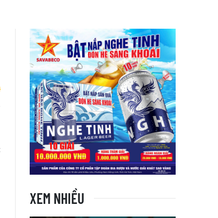
n
i
c
XEM NHIỀU