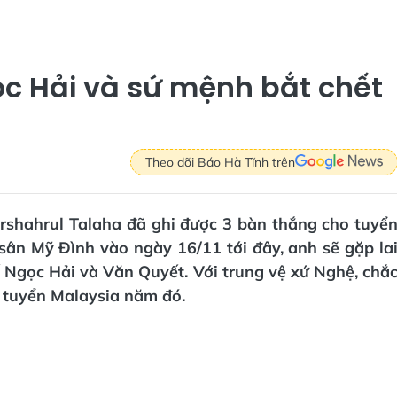
ọc Hải và sứ mệnh bắt chết
Theo dõi Báo Hà Tĩnh trên
orshahrul Talaha đã ghi được 3 bàn thắng cho tuyể
sân Mỹ Đình vào ngày 16/11 tới đây, anh sẽ gặp la
 Ngọc Hải và Văn Quyết. Với trung vệ xứ Nghệ, chắ
 tuyển Malaysia năm đó.