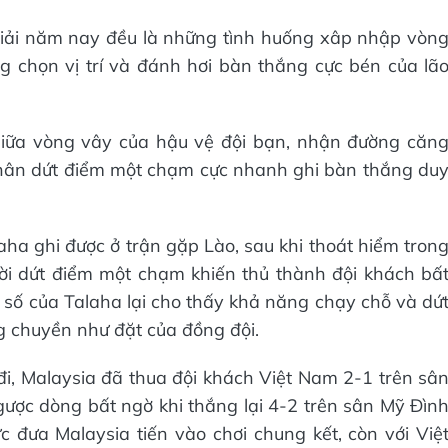
iải năm nay đều là những tình huống xâp nhập vòn
 chọn vị trí và đánh hơi bàn thắng cực bén của lã
giữa vòng vây của hậu vệ đội bạn, nhận đường căn
chân dứt điểm một chạm cực nhanh ghi bàn thắng du
aha ghi được ở trận gặp Lào, sau khi thoát hiểm tron
ời dứt điểm một chạm khiến thủ thành đội khách bấ
ỷ số của Talaha lại cho thấy khả năng chạy chỗ và dứ
 chuyền như đặt của đồng đội.
 đi, Malaysia đã thua đội khách Việt Nam 2-1 trên sâ
ngược dòng bất ngờ khi thắng lại 4-2 trên sân Mỹ Đìn
 đưa Malaysia tiến vào chơi chung kết, còn với Việ