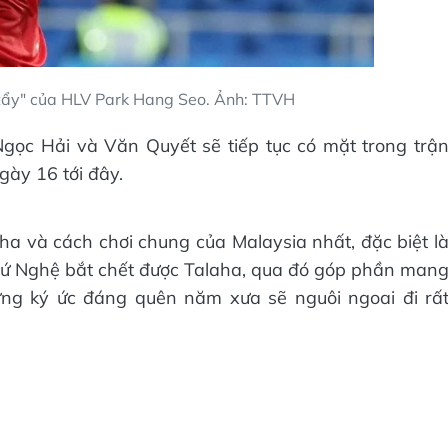
 tẩy" của HLV Park Hang Seo. Ảnh: TTVH
gọc Hải và Văn Quyết sẽ tiếp tục có mặt trong trậ
gày 16 tới đây.
ha và cách chơi chung của Malaysia nhất, đặc biệt l
 xứ Nghệ bắt chết được Talaha, qua đó góp phần man
hững ký ức đáng quên năm xưa sẽ nguôi ngoai đi rấ