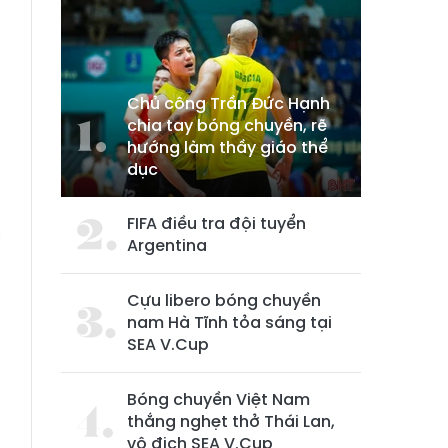
Chủ công Trần Đức Hạnh
chia tay bóng chuyền, rẽ
hướng làm thầy giáo thể
dục
FIFA điều tra đội tuyển
i
Argentina
.
Cựu libero bóng chuyền
nam Hà Tĩnh tỏa sáng tại
SEA V.Cup
Bóng chuyền Việt Nam
thắng nghẹt thở Thái Lan,
vô địch SEA V.Cup