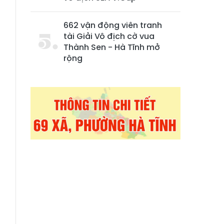
662 vận động viên tranh
tài Giải Vô địch cờ vua
Thành Sen - Hà Tĩnh mở
rộng
u
ả