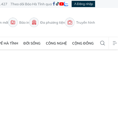
3.427
Theo dõi Báo Hà Tĩnh qua
Đăng nhập
in mới
Báo in
Đa phương tiện
Truyền hình
VỀ HÀ TĨNH
ĐỜI SỐNG
CÔNG NGHỆ
CỘNG ĐỒNG