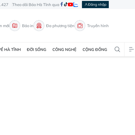
3.427
Theo dõi Báo Hà Tĩnh qua
Đăng nhập
in mới
Báo in
Đa phương tiện
Truyền hình
VỀ HÀ TĨNH
ĐỜI SỐNG
CÔNG NGHỆ
CỘNG ĐỒNG