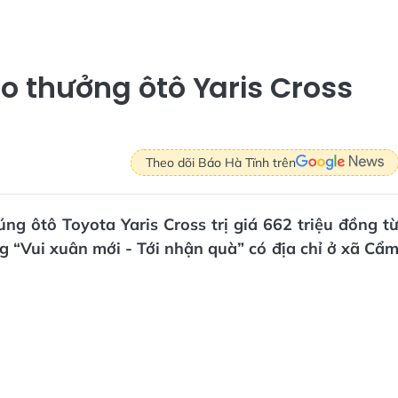
ao thưởng ôtô Yaris Cross
Theo dõi Báo Hà Tĩnh trên
g ôtô Toyota Yaris Cross trị giá 662 triệu đồng t
g “Vui xuân mới - Tới nhận quà” có địa chỉ ở xã Cẩ