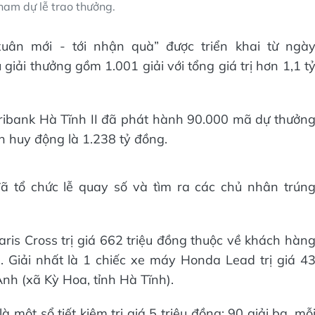
ham dự lễ trao thưởng.
xuân mới - tới nhận quà” được triển khai từ ngà
iải thưởng gồm 1.001 giải với tổng giá trị hơn 1,1 t
Agribank Hà Tĩnh II đã phát hành 90.000 mã dự thưởn
n huy động là 1.238 tỷ đồng.
ã tổ chức lễ quay số và tìm ra các chủ nhân trún
Yaris Cross trị giá 662 triệu đồng thuộc về khách hàn
 Giải nhất là 1 chiếc xe máy Honda Lead trị giá 4
nh (xã Kỳ Hoa, tỉnh Hà Tĩnh).
à một sổ tiết kiệm trị giá 5 triệu đồng; 90 giải ba, mỗ