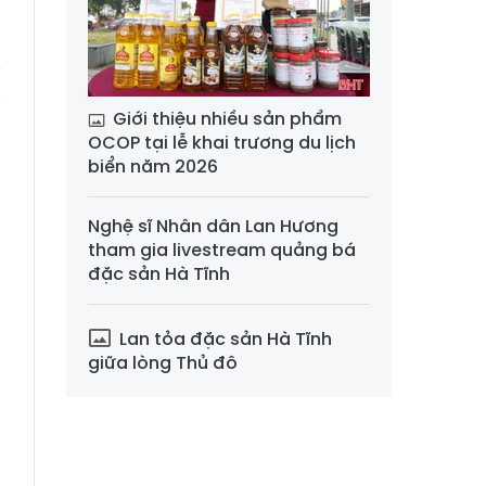
y
ỷ
Giới thiệu nhiều sản phẩm
OCOP tại lễ khai trương du lịch
biển năm 2026
g
Nghệ sĩ Nhân dân Lan Hương
tham gia livestream quảng bá
đặc sản Hà Tĩnh
g
Lan tỏa đặc sản Hà Tĩnh
giữa lòng Thủ đô
g
3
i