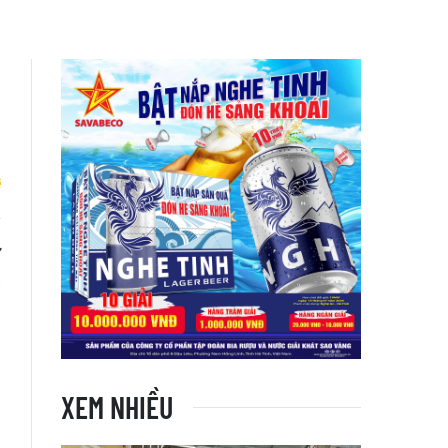
ừ
m
XEM NHIỀU