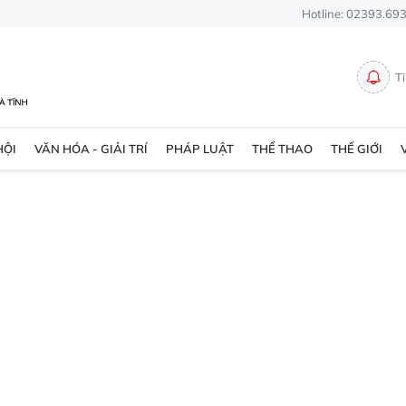
Hotline: 02393.69
T
HỘI
VĂN HÓA - GIẢI TRÍ
PHÁP LUẬT
THỂ THAO
THẾ GIỚI