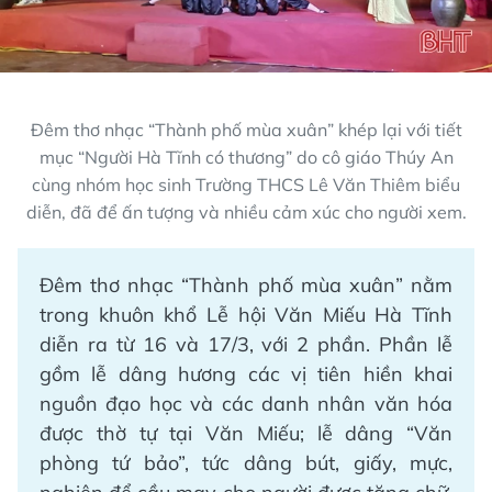
Đêm thơ nhạc “Thành phố mùa xuân” khép lại với tiết
mục “Người Hà Tĩnh có thương” do cô giáo Thúy An
cùng nhóm học sinh Trường THCS Lê Văn Thiêm biểu
diễn, đã để ấn tượng và nhiều cảm xúc cho người xem.
Đêm thơ nhạc “Thành phố mùa xuân” nằm
trong khuôn khổ Lễ hội Văn Miếu Hà Tĩnh
diễn ra từ 16 và 17/3, với 2 phần. Phần lễ
gồm lễ dâng hương các vị tiên hiền khai
nguồn đạo học và các danh nhân văn hóa
được thờ tự tại Văn Miếu; lễ dâng “Văn
phòng tứ bảo”, tức dâng bút, giấy, mực,