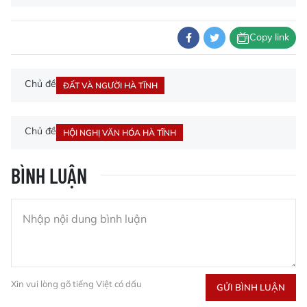
Copy link
Chủ đề
ĐẤT VÀ NGƯỜI HÀ TĨNH
Chủ đề
HỘI NGHỊ VĂN HÓA HÀ TĨNH
BÌNH LUẬN
Xin vui lòng gõ tiếng Việt có dấu
GỬI BÌNH LUẬN