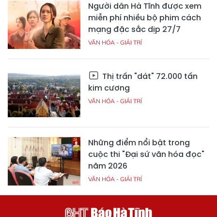
Người dân Hà Tĩnh được xem
miễn phí nhiều bộ phim cách
mạng đặc sắc dịp 27/7
VĂN HÓA - GIẢI TRÍ
Thị trấn "dát" 72.000 tấn
kim cương
VĂN HÓA - GIẢI TRÍ
Những điểm nổi bật trong
cuộc thi "Đại sứ văn hóa đọc"
năm 2026
VĂN HÓA - GIẢI TRÍ