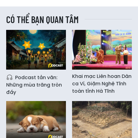
CÓ THỂ BẠN QUAN TÂM
Khai mạc Liên hoan Dân
Podcast tản văn:
ca Ví, Giặm Nghệ Tĩnh
Những mùa trăng tròn
toàn tỉnh Hà Tĩnh
đầy