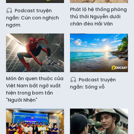
Phát lộ hệ thống phòng
Podcast truyện
thủ thời Nguyễn dưới
ngắn: Cún con nghịch
chân đèo Hải Vân
ngợm
Món ăn quen thuộc của
Podcast truyện
Việt Nam bất ngờ xuất
ngắn: Sóng vỗ
hiện trong bom tấn
"Người Nhện"