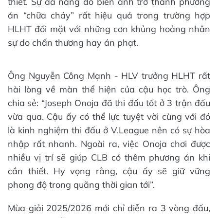
thiết. Sự đa năng đó biến anh trở thành phương
án “chữa cháy” rất hiệu quả trong trường hợp
HLHT đối mặt với những cơn khủng hoảng nhân
sự do chấn thương hay án phạt.
Ông Nguyễn Công Mạnh - HLV trưởng HLHT rất
hài lòng về màn thể hiện của cậu học trò. Ông
chia sẻ: “Joseph Onoja đã thi đấu tốt ở 3 trận đấu
vừa qua. Cậu ấy có thể lực tuyệt vời cùng với đó
là kinh nghiệm thi đấu ở V.League nên có sự hòa
nhập rất nhanh. Ngoài ra, việc Onoja chơi được
nhiều vị trí sẽ giúp CLB có thêm phương án khi
cần thiết. Hy vọng rằng, cậu ấy sẽ giữ vững
phong độ trong quãng thời gian tới”.
Mùa giải 2025/2026 mới chỉ diễn ra 3 vòng đấu,