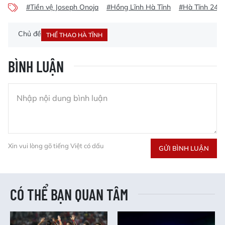
#Tiền vệ Joseph Onoja
#Hồng Lĩnh Hà Tĩnh
#Hà Tĩnh 24H
Chủ đề
THỂ THAO HÀ TĨNH
BÌNH LUẬN
Xin vui lòng gõ tiếng Việt có dấu
GỬI BÌNH LUẬN
CÓ THỂ BẠN QUAN TÂM