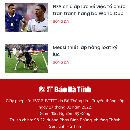
FIFA chịu áp lực về việc tổ chức
trận tranh hạng ba World Cup
BÓNG ĐÁ
Messi thiết lập hàng loạt kỷ
lục
BÓNG ĐÁ
Giấy phép số: 15/GP-BTTTT do Bộ Thông tin - Truyền thông cấp
ngày 17 tháng 01 năm 2022.
Giám đốc: Nghiêm Sỹ Đống
Trụ sở chính: Số 22, đường Phan Đình Phùng, phường Thành
Sen, tỉnh Hà Tĩnh