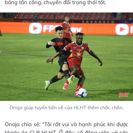
bóng tấn công, chuyển đổi trạng thái tốt.
Onoja giúp tuyến tiền vệ của HLHT thêm chắc chắn.
Onoja chia sẻ: “Tôi rất vui và hạnh phúc khi được
khoác áo CLB HLHT. Ở đây, cổ động viên và các