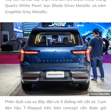
Quartz White Pearl, bạc Blade Silver Metallic và xám
Graphite Grey Metallic.
Phần đuôi của xe đầy đặn và ít đường nét cắt xẻ. Cụm
đèn hậu T-Shaped trên bản concept vẫn được giữ