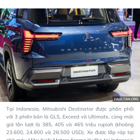
Tại Indonesia, Mitsubishi Destinator được phân phối
với 3 phiên bản là GLS, Exceed và Ultimate, cùng mức
giá lần lượt là 385, 405 và 465 triệu rupiah (khoảng
23.600, 24.800 và 28.500 USD). Xe được lắp ráp tại
nhà máy Mitsubishi Motors Krama Yudha tại Indonesia