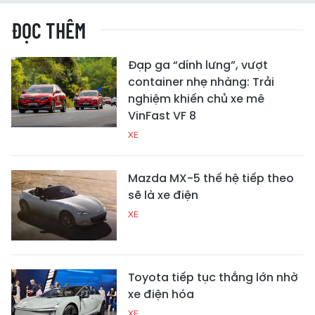
ĐỌC THÊM
Đạp ga “dính lưng”, vượt
container nhẹ nhàng: Trải
nghiệm khiến chủ xe mê
VinFast VF 8
XE
Mazda MX-5 thế hệ tiếp theo
sẽ là xe điện
XE
Toyota tiếp tục thắng lớn nhờ
xe điện hóa
XE