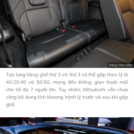
Tựa lưng hàng ghế thứ 2 và thứ 3 có thể gập theo tỷ lệ
40:20:40 và 50:50, mang đến không gian thoải mái
cho tối đa 7 người lớn. Tuy nhiên, Mitsubishi vẫn chưa
công bố dung tích khoang hành lý trước và sau khi gập
ghế.