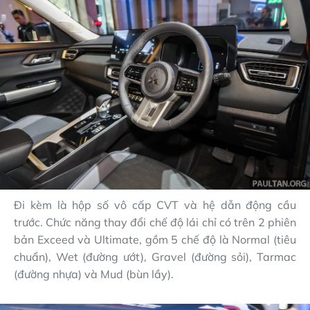
Đi kèm là hộp số vô cấp CVT và hệ dẫn động cầu
trước. Chức năng thay đổi chế độ lái chỉ có trên 2 phiên
bản Exceed và Ultimate, gồm 5 chế độ là Normal (tiêu
chuẩn), Wet (đường ướt), Gravel (đường sỏi), Tarmac
(đường nhựa) và Mud (bùn lầy).