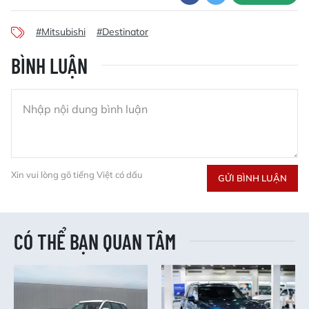
#Mitsubishi
#Destinator
BÌNH LUẬN
Xin vui lòng gõ tiếng Việt có dấu
GỬI BÌNH LUẬN
CÓ THỂ BẠN QUAN TÂM