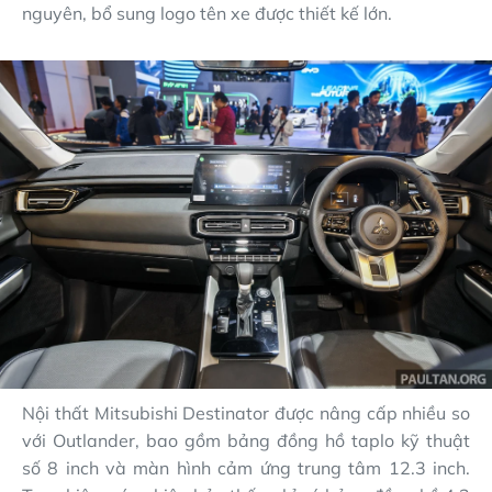
nguyên, bổ sung logo tên xe được thiết kế lớn.
Nội thất Mitsubishi Destinator được nâng cấp nhiều so
với Outlander, bao gồm bảng đồng hồ taplo kỹ thuật
số 8 inch và màn hình cảm ứng trung tâm 12.3 inch.