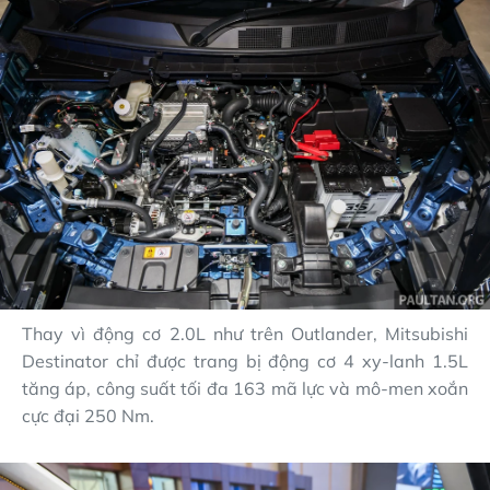
Thay vì động cơ 2.0L như trên Outlander, Mitsubishi
Destinator chỉ được trang bị động cơ 4 xy-lanh 1.5L
tăng áp, công suất tối đa 163 mã lực và mô-men xoắn
cực đại 250 Nm.