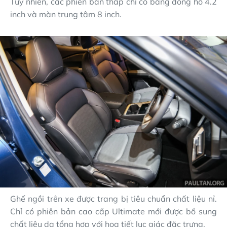
Tuy nhiên, các phiên bản thấp chỉ có bảng đồng hồ 4.2
inch và màn trung tâm 8 inch.
Ghế ngồi trên xe được trang bị tiêu chuẩn chất liệu nỉ.
Chỉ có phiên bản cao cấp Ultimate mới được bổ sung
chất liệu da tổng hợp với họa tiết lục giác đặc trưng.