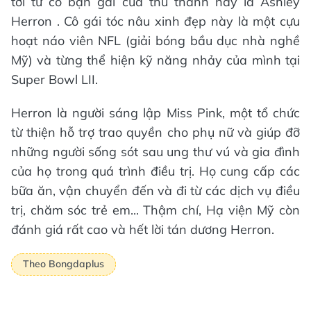
tới từ cô bạn gái của thủ thành này là Ashley
Herron . Cô gái tóc nâu xinh đẹp này là một cựu
hoạt náo viên NFL (giải bóng bầu dục nhà nghề
Mỹ) và từng thể hiện kỹ năng nhảy của mình tại
Super Bowl LII.
Herron là người sáng lập Miss Pink, một tổ chức
từ thiện hỗ trợ trao quyền cho phụ nữ và giúp đỡ
những người sống sót sau ung thư vú và gia đình
của họ trong quá trình điều trị. Họ cung cấp các
bữa ăn, vận chuyển đến và đi từ các dịch vụ điều
trị, chăm sóc trẻ em... Thậm chí, Hạ viện Mỹ còn
đánh giá rất cao và hết lời tán dương Herron.
Theo Bongdaplus