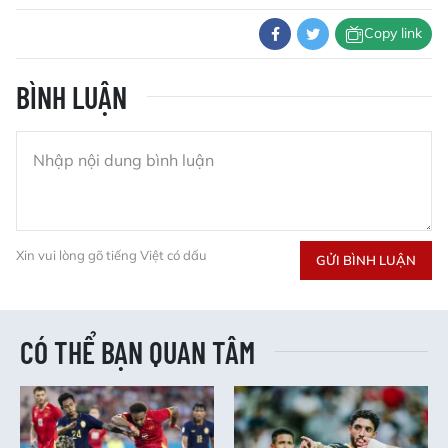
Copy link
BÌNH LUẬN
Xin vui lòng gõ tiếng Việt có dấu
GỬI BÌNH LUẬN
CÓ THỂ BẠN QUAN TÂM