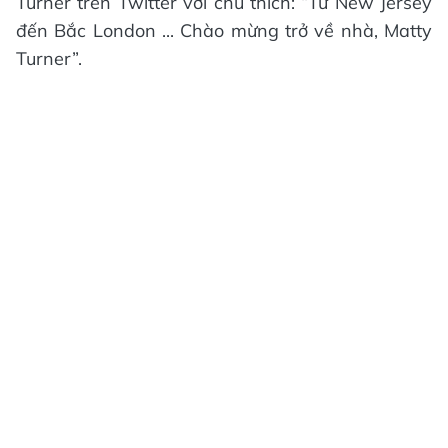
Turner trên Twitter với chú thích: “Từ New Jersey
đến Bắc London ... Chào mừng trở về nhà, Matty
Turner”.