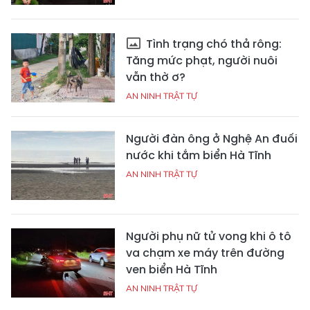
Tình trạng chó thả rông:
Tăng mức phạt, người nuôi
vẫn thờ ơ?
AN NINH TRẬT TỰ
Người đàn ông ở Nghệ An đuối
nước khi tắm biển Hà Tĩnh
AN NINH TRẬT TỰ
Người phụ nữ tử vong khi ô tô
va chạm xe máy trên đường
ven biển Hà Tĩnh
AN NINH TRẬT TỰ