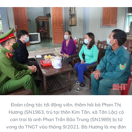
Đoàn công tác tới động viên, thăm hỏi bà Phan Thị
Hương (SN1963, trú tại thôn Kim Tân, xã Tân Lộc) có
can trai là anh Phan Trần Bảo Trung (SN1989) bị tử
vong do TNGT vào tháng 9/2021. Bà Hương là mẹ đơn