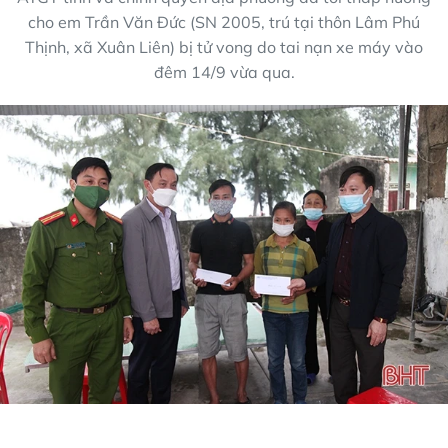
cho em Trần Văn Đức (SN 2005, trú tại thôn Lâm Phú
Thịnh, xã Xuân Liên) bị tử vong do tai nạn xe máy vào
đêm 14/9 vừa qua.