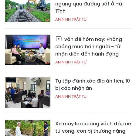
ngang qua đường sắt ở Hà
Tĩnh
AN NINH TRẬT TỰ
Vấn đề hôm nay: Phòng
chống mua bán người - từ
nhận diện đến hành động
AN NINH TRẬT TỰ
Tụ tập đánh xóc đĩa ăn tiền, 10
bị cáo nhận án
AN NINH TRẬT TỰ
Xe máy lao xuống vách đá, mẹ
tử vong, con bị thương nặng