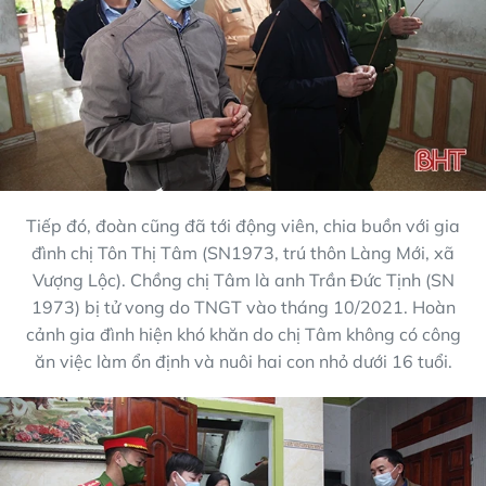
Tiếp đó, đoàn cũng đã tới động viên, chia buồn với gia
đình chị Tôn Thị Tâm (SN1973, trú thôn Làng Mới, xã
Vượng Lộc). Chồng chị Tâm là anh Trần Đức Tịnh (SN
1973) bị tử vong do TNGT vào tháng 10/2021. Hoàn
cảnh gia đình hiện khó khăn do chị Tâm không có công
ăn việc làm ổn định và nuôi hai con nhỏ dưới 16 tuổi.