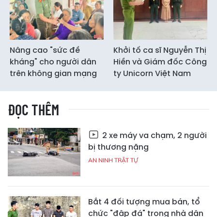
Nâng cao "sức đề
Khởi tố ca sĩ Nguyễn Thị
kháng" cho người dân
Hiền và Giám đốc Công
trên không gian mạng
ty Unicorn Việt Nam
ĐỌC THÊM
2 xe máy va chạm, 2 người
bị thương nặng
AN NINH TRẬT TỰ
Bắt 4 đối tượng mua bán, tổ
chức "đập đá" trong nhà dân