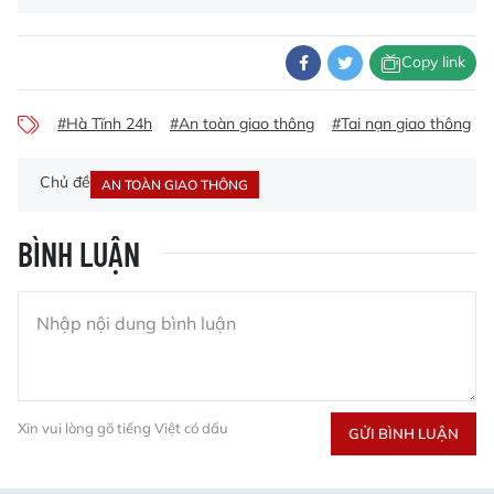
Copy link
#Hà Tĩnh 24h
#An toàn giao thông
#Tai nạn giao thông
Chủ đề
AN TOÀN GIAO THÔNG
BÌNH LUẬN
Xin vui lòng gõ tiếng Việt có dấu
GỬI BÌNH LUẬN