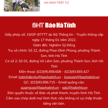
AN NINH TRẬT TỰ
Giấy phép số: 15/GP-BTTTT do Bộ Thông tin - Truyền thông cấp
ngày 17 tháng 01 năm 2022.
Giám đốc: Nghiêm Sỹ Đống
Trụ sở chính: Số 22, đường Phan Đình Phùng, phường Thành
Sen, tỉnh Hà Tĩnh
Cơ sở 2: Số 01, đường Võ Liêm Sơn, phường Thành Sen, tỉnh Hà
Tĩnh
Điện thoại: (023)95.858.608 - (023)93.693.427
Email:
hatinhdientu@baohatinh.vn
-
toasoan@baohatinh.vn
QC: (023)93.856.715 - Email quảng cáo:
quangcao@baohatinh.vn
-
ads@hatinhtv.vn
Bản quyền thuộc về Báo và phát thanh, truyền hình Hà Tĩnh.
Cấm sao chép dưới mọi hình thức nếu không có sự chấp thuận
bằng văn bản.