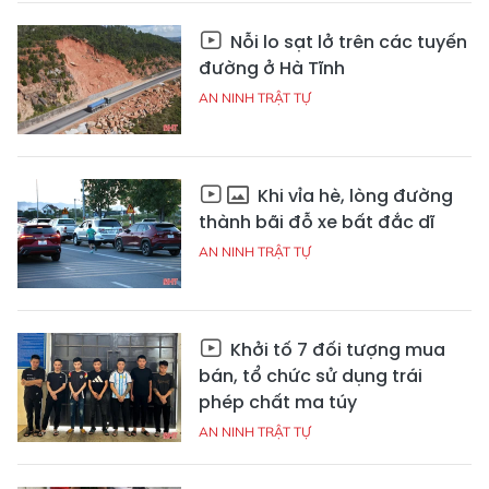
Nỗi lo sạt lở trên các tuyến
đường ở Hà Tĩnh
AN NINH TRẬT TỰ
Khi vỉa hè, lòng đường
thành bãi đỗ xe bất đắc dĩ
AN NINH TRẬT TỰ
Khởi tố 7 đối tượng mua
bán, tổ chức sử dụng trái
phép chất ma túy
AN NINH TRẬT TỰ