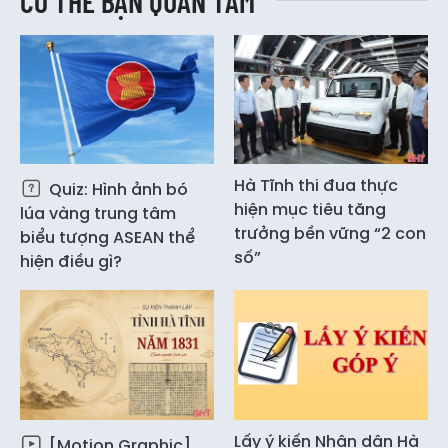
CÓ THỂ BẠN QUAN TÂM
Hà Tĩnh thi đua thực
Quiz: Hình ảnh bó
hiện mục tiêu tăng
lúa vàng trung tâm
trưởng bền vững “2 con
biểu tượng ASEAN thể
số”
hiện điều gì?
Lấy ý kiến Nhân dân Hà
[Motion Graphic]