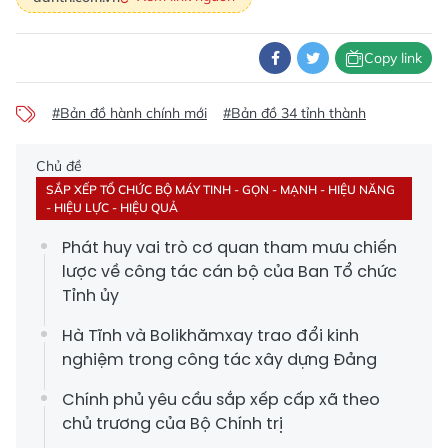
Copy link
#Bản đồ hành chính mới
#Bản đồ 34 tỉnh thành
Chủ đề
SẮP XẾP TỔ CHỨC BỘ MÁY TINH - GỌN - MẠNH - HIỆU NĂNG
- HIỆU LỰC - HIỆU QUẢ
Phát huy vai trò cơ quan tham mưu chiến
lược về công tác cán bộ của Ban Tổ chức
Tỉnh ủy
Hà Tĩnh và Bolikhămxay trao đổi kinh
nghiệm trong công tác xây dựng Đảng
Chính phủ yêu cầu sắp xếp cấp xã theo
chủ trương của Bộ Chính trị