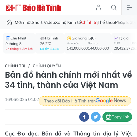
Mới nhất
Short Video
Xã hội
Kinh tế
Chính trị
Thể thao
Pháp luật
V
Chủ Nhật
Hà Tĩnh
Giá vàng (SJC)
Tỷ giá
9 tháng 8
26.2°C
Mua vào
Bán ra
EUR
USD
141,000,000
144,000,000
29,432.37
26,
27 tháng 6 Âm lịch
Độ ẩm 84.3%
CHÍNH TRỊ
CHÍNH QUYỀN
Bản đồ hành chính mới nhất về
34 tỉnh, thành của Việt Nam
16/06/2025 01:02
Theo dõi Báo Hà Tĩnh trên
Copy link
Cục Đo đạc, Bản đồ và Thông tin địa lý Việt