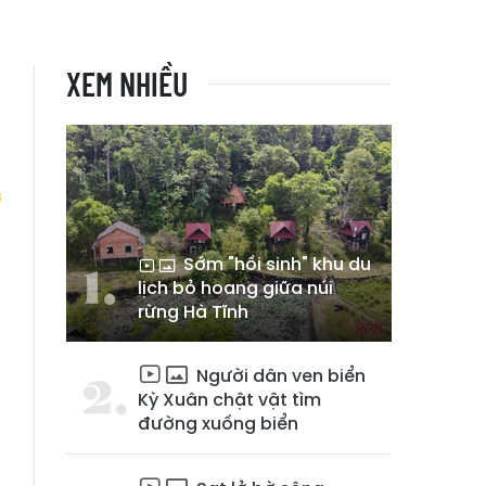
XEM NHIỀU
Sớm "hồi sinh" khu du
m
lịch bỏ hoang giữa núi
g
rừng Hà Tĩnh
Người dân ven biển
Kỳ Xuân chật vật tìm
đường xuống biển