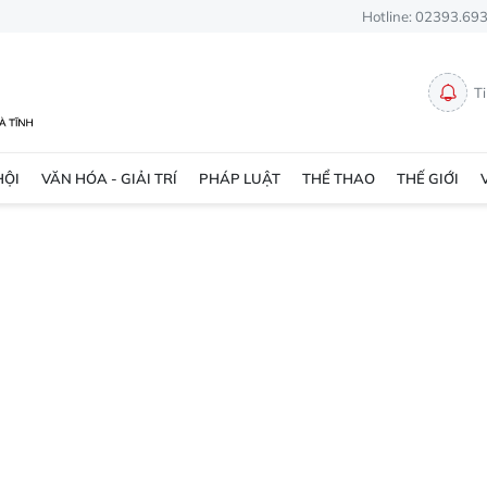
Hotline: 02393.69
T
HỘI
VĂN HÓA - GIẢI TRÍ
PHÁP LUẬT
THỂ THAO
THẾ GIỚI