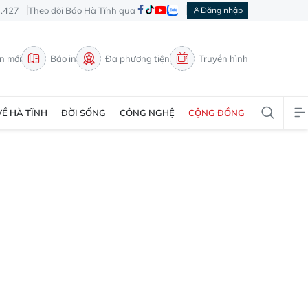
3.427
Theo dõi Báo Hà Tĩnh qua
Đăng nhập
in mới
Báo in
Đa phương tiện
Truyền hình
VỀ HÀ TĨNH
ĐỜI SỐNG
CÔNG NGHỆ
CỘNG ĐỒNG