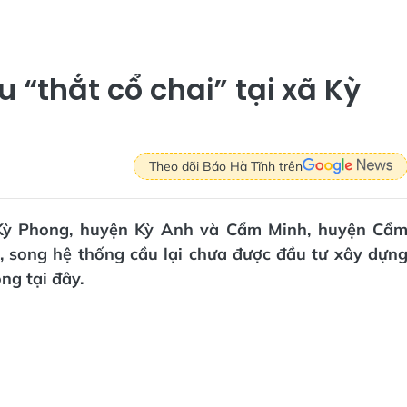
 “thắt cổ chai” tại xã Kỳ
Theo dõi Báo Hà Tĩnh trên
ã Kỳ Phong, huyện Kỳ Anh và Cẩm Minh, huyện Cẩ
, song hệ thống cầu lại chưa được đầu tư xây dựn
ng tại đây.