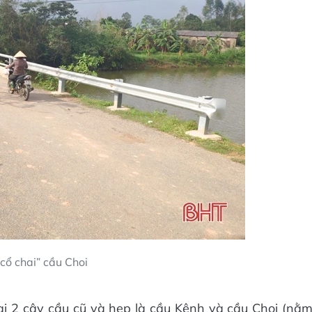
cổ chai” cầu Choi
ại 2 cây cầu cũ và hẹp là cầu Kênh và cầu Choi (nằ