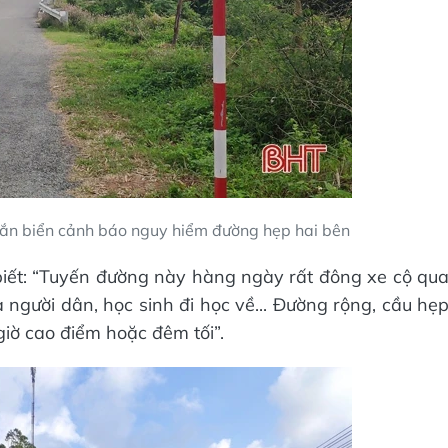
gắn biển cảnh báo nguy hiểm đường hẹp hai bên
biết: “Tuyến đường này hàng ngày rất đông xe cộ qu
ủa người dân, học sinh đi học về... Đường rộng, cầu hẹ
 giờ cao điểm hoặc đêm tối”.