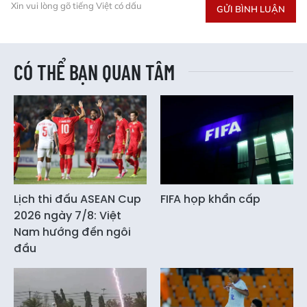
Xin vui lòng gõ tiếng Việt có dấu
GỬI BÌNH LUẬN
CÓ THỂ BẠN QUAN TÂM
Lịch thi đấu ASEAN Cup
FIFA họp khẩn cấp
2026 ngày 7/8: Việt
Nam hướng đến ngôi
đầu