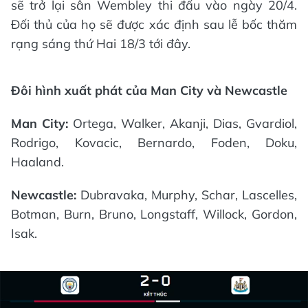
sẽ trở lại sân Wembley thi đấu vào ngày 20/4.
Đối thủ của họ sẽ được xác định sau lễ bốc thăm
rạng sáng thứ Hai 18/3 tới đây.
Đôi hình xuất phát của
Man City và Newcastle
Man City:
Ortega, Walker, Akanji, Dias, Gvardiol,
Rodrigo, Kovacic, Bernardo, Foden, Doku,
Haaland.
Newcastle:
Dubravaka, Murphy, Schar, Lascelles,
Botman, Burn, Bruno, Longstaff, Willock, Gordon,
Isak.