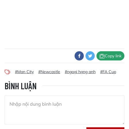
Copy link
#Man City
#Newcastle
#ngoại hạng anh
#FA Cup
BÌNH LUẬN