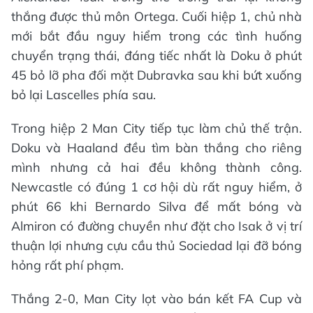
thắng được thủ môn Ortega. Cuối hiệp 1, chủ nhà
mới bắt đầu nguy hiểm trong các tình huống
chuyển trạng thái, đáng tiếc nhất là Doku ở phút
45 bỏ lỡ pha đối mặt Dubravka sau khi bứt xuống
bỏ lại Lascelles phía sau.
Trong hiệp 2 Man City tiếp tục làm chủ thế trận.
Doku và Haaland đều tìm bàn thắng cho riêng
mình nhưng cả hai đều không thành công.
Newcastle có đúng 1 cơ hội dù rất nguy hiểm, ở
phút 66 khi Bernardo Silva để mất bóng và
Almiron có đường chuyền như đặt cho Isak ở vị trí
thuận lợi nhưng cựu cầu thủ Sociedad lại đỡ bóng
hỏng rất phí phạm.
Thắng 2-0, Man City lọt vào bán kết FA Cup và