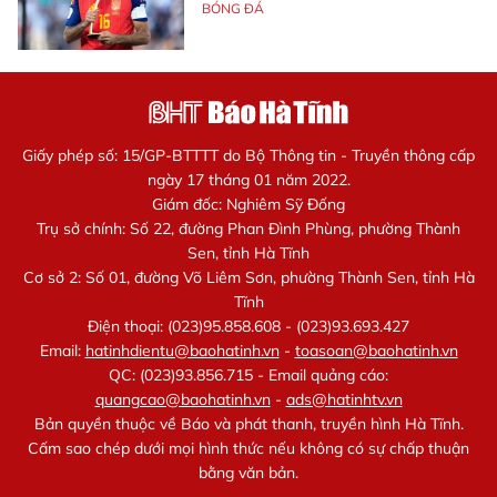
BÓNG ĐÁ
Giấy phép số: 15/GP-BTTTT do Bộ Thông tin - Truyền thông cấp
ngày 17 tháng 01 năm 2022.
Giám đốc: Nghiêm Sỹ Đống
Trụ sở chính: Số 22, đường Phan Đình Phùng, phường Thành
Sen, tỉnh Hà Tĩnh
Cơ sở 2: Số 01, đường Võ Liêm Sơn, phường Thành Sen, tỉnh Hà
Tĩnh
Điện thoại: (023)95.858.608 - (023)93.693.427
Email:
hatinhdientu@baohatinh.vn
-
toasoan@baohatinh.vn
QC: (023)93.856.715 - Email quảng cáo:
quangcao@baohatinh.vn
-
ads@hatinhtv.vn
Bản quyền thuộc về Báo và phát thanh, truyền hình Hà Tĩnh.
Cấm sao chép dưới mọi hình thức nếu không có sự chấp thuận
bằng văn bản.