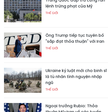
Trung Quốc đáp trả cứng rắn
lệnh trừng phạt của Mỹ
THẾ GIỚI
Ông Trump tiếp tục tuyên bố
"sắp đạt thỏa thuận" với Iran
THẾ GIỚI
Ukraine ký luật mới cho binh sĩ
là tù nhân tình nguyện nhập
ngũ
THẾ GIỚI
Ngoại trưởng Rubio: Thỏa
thuận Mỹ-Iran về các tuyến