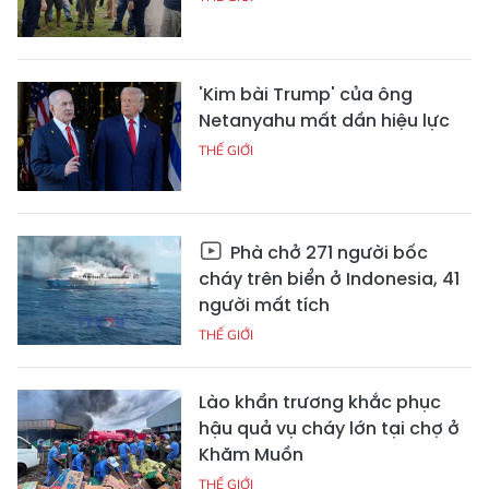
'Kim bài Trump' của ông
Netanyahu mất dần hiệu lực
THẾ GIỚI
Phà chở 271 người bốc
cháy trên biển ở Indonesia, 41
người mất tích
THẾ GIỚI
Lào khẩn trương khắc phục
hậu quả vụ cháy lớn tại chợ ở
Khăm Muồn
THẾ GIỚI