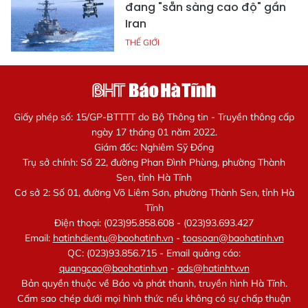
đang "sẵn sàng cao độ" gần
Iran
THẾ GIỚI
Giấy phép số: 15/GP-BTTTT do Bộ Thông tin - Truyền thông cấp
ngày 17 tháng 01 năm 2022.
Giám đốc: Nghiêm Sỹ Đống
Trụ sở chính: Số 22, đường Phan Đình Phùng, phường Thành
Sen, tỉnh Hà Tĩnh
Cơ sở 2: Số 01, đường Võ Liêm Sơn, phường Thành Sen, tỉnh Hà
Tĩnh
Điện thoại: (023)95.858.608 - (023)93.693.427
Email:
hatinhdientu@baohatinh.vn
-
toasoan@baohatinh.vn
QC: (023)93.856.715 - Email quảng cáo:
quangcao@baohatinh.vn
-
ads@hatinhtv.vn
Bản quyền thuộc về Báo và phát thanh, truyền hình Hà Tĩnh.
Cấm sao chép dưới mọi hình thức nếu không có sự chấp thuận