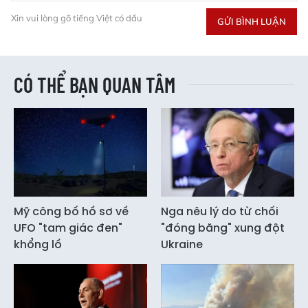
Xin vui lòng gõ tiếng Việt có dấu
GỬI BÌNH LUẬN
CÓ THỂ BẠN QUAN TÂM
Mỹ công bố hồ sơ về
Nga nêu lý do từ chối
UFO "tam giác đen"
"đóng băng" xung đột
khổng lồ
Ukraine