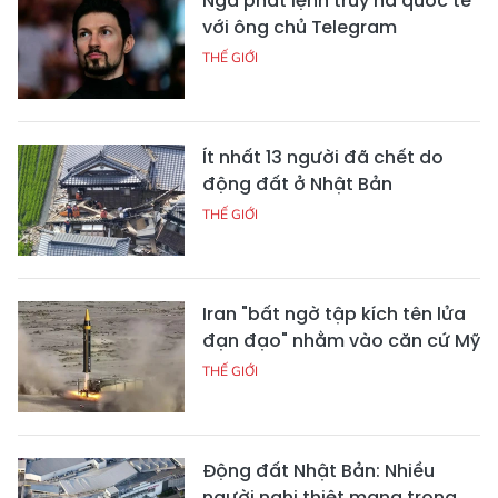
Nga phát lệnh truy nã quốc tế
với ông chủ Telegram
THẾ GIỚI
Ít nhất 13 người đã chết do
động đất ở Nhật Bản
THẾ GIỚI
Iran "bất ngờ tập kích tên lửa
đạn đạo" nhằm vào căn cứ Mỹ
THẾ GIỚI
Động đất Nhật Bản: Nhiều
người nghi thiệt mạng trong