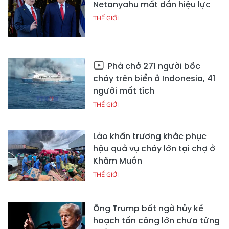
Netanyahu mất dần hiệu lực
THẾ GIỚI
Phà chở 271 người bốc
cháy trên biển ở Indonesia, 41
người mất tích
THẾ GIỚI
Lào khẩn trương khắc phục
hậu quả vụ cháy lớn tại chợ ở
Khăm Muồn
THẾ GIỚI
Ông Trump bất ngờ hủy kế
hoạch tấn công lớn chưa từng