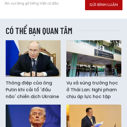
Xin vui lòng gõ tiếng Việt có dấu
GỬI BÌNH LUẬN
CÓ THỂ BẠN QUAN TÂM
Thông điệp của ông
Vụ xả súng trường học
Putin khi cải tổ 'đầu
ở Thái Lan: Nghi phạm
não' chiến dịch Ukraine
chịu áp lực học tập