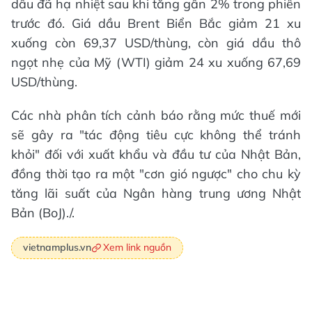
dầu đã hạ nhiệt sau khi tăng gần 2% trong phiên
trước đó. Giá dầu Brent Biển Bắc giảm 21 xu
xuống còn 69,37 USD/thùng, còn giá dầu thô
ngọt nhẹ của Mỹ (WTI) giảm 24 xu xuống 67,69
USD/thùng.
Các nhà phân tích cảnh báo rằng mức thuế mới
sẽ gây ra "tác động tiêu cực không thể tránh
khỏi" đối với xuất khẩu và đầu tư của Nhật Bản,
đồng thời tạo ra một "cơn gió ngược" cho chu kỳ
tăng lãi suất của Ngân hàng trung ương Nhật
Bản (BoJ)./.
Xem link nguồn
vietnamplus.vn