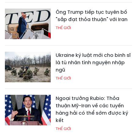
Ông Trump tiếp tục tuyên bố
"sắp đạt thỏa thuận" với Iran
THẾ GIỚI
Ukraine ký luật mới cho binh sĩ
là tù nhân tình nguyện nhập
ngũ
THẾ GIỚI
Ngoại trưởng Rubio: Thỏa
thuận Mỹ-Iran về các tuyến
hàng hải có thể sớm được ký
kết
THẾ GIỚI