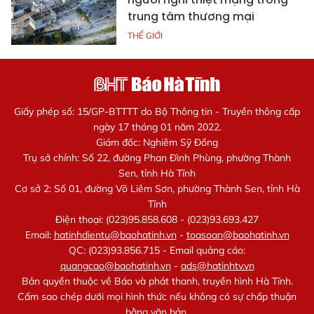
trung tâm thương mại
THẾ GIỚI
Giấy phép số: 15/GP-BTTTT do Bộ Thông tin - Truyền thông cấp
ngày 17 tháng 01 năm 2022.
Giám đốc: Nghiêm Sỹ Đống
Trụ sở chính: Số 22, đường Phan Đình Phùng, phường Thành
Sen, tỉnh Hà Tĩnh
Cơ sở 2: Số 01, đường Võ Liêm Sơn, phường Thành Sen, tỉnh Hà
Tĩnh
Điện thoại: (023)95.858.608 - (023)93.693.427
Email:
hatinhdientu@baohatinh.vn
-
toasoan@baohatinh.vn
QC: (023)93.856.715 - Email quảng cáo:
quangcao@baohatinh.vn
-
ads@hatinhtv.vn
Bản quyền thuộc về Báo và phát thanh, truyền hình Hà Tĩnh.
Cấm sao chép dưới mọi hình thức nếu không có sự chấp thuận
bằng văn bản.