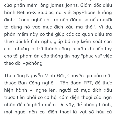
của phần mềm, ông James Jonhs, Giám đốc điều
hành Retina-X Studios, nơi viết SpyPhone. khẳng
định: "Công nghệ chỉ trở nên đáng sợ nếu người
ta dùng nó vào mục đích xấu mà thôi". Ví dụ,
phần mềm này có thể giúp các cơ quan điều tra
theo dõi kẻ tình nghi, giúp bố mẹ kiểm soát con
cái... nhưng lại trở thành công cụ xấu khi tiếp tay
cho tội phạm ăn cắp thông tin hay "phục vụ" việc
theo dõi vợ/chồng.
Theo ông Nguyễn Minh Đức, Chuyên gia bảo mật
thuộc Ban Công nghệ - Tập đoàn FPT, để thực
hiện hành vi nghe lén, người có mục đích xấu
trước tiên phải có cơ hội cầm điện thoại của nạn
nhân để cài phần mềm. Do vậy, để phòng tránh,
mọi người nên coi điện thoại là vật sở hữu cá