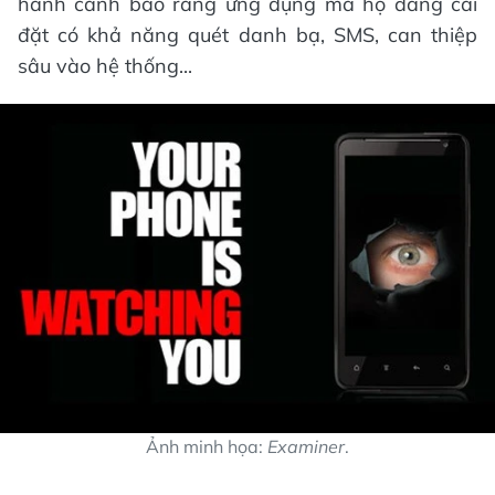
hành cảnh báo rằng ứng dụng mà họ đang cài
đặt có khả năng quét danh bạ, SMS, can thiệp
sâu vào hệ thống...
Ảnh minh họa:
Examiner
.