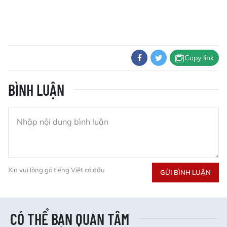
Copy link
BÌNH LUẬN
Xin vui lòng gõ tiếng Việt có dấu
GỬI BÌNH LUẬN
CÓ THỂ BẠN QUAN TÂM