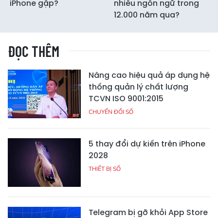
iPhone gập?
nhiêu ngôn ngữ trong
12.000 năm qua?
ĐỌC THÊM
Nâng cao hiệu quả áp dụng hệ
thống quản lý chất lượng
TCVN ISO 9001:2015
CHUYỂN ĐỔI SỐ
5 thay đổi dự kiến trên iPhone
2028
THIẾT BỊ SỐ
Telegram bị gỡ khỏi App Store