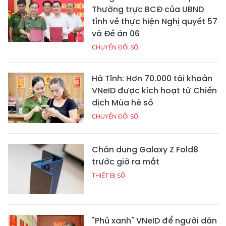
Thường trực BCĐ của UBND
tỉnh về thực hiện Nghị quyết 57
và Đề án 06
CHUYỂN ĐỔI SỐ
Hà Tĩnh: Hơn 70.000 tài khoản
VNeID được kích hoạt từ Chiến
dịch Mùa hè số
CHUYỂN ĐỔI SỐ
Chân dung Galaxy Z Fold8
trước giờ ra mắt
THIẾT BỊ SỐ
"Phủ xanh" VNeID để người dân