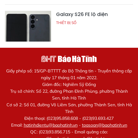
Galaxy S26 FE lộ diện
THIẾT BỊ SỐ
Giấy phép số: 15/GP-BTTTT do Bộ Thông tin - Truyền thông cấp
ngày 17 tháng 01 năm 2022.
Giám đốc: Nghiêm Sỹ Đống
Trụ sở chính: Số 22, đường Phan Đình Phùng, phường Thành
Sen, tỉnh Hà Tĩnh
Cơ sở 2: Số 01, đường Võ Liêm Sơn, phường Thành Sen, tỉnh Hà
Tĩnh
Điện thoại: (023)95.858.608 - (023)93.693.427
Email:
hatinhdientu@baohatinh.vn
-
toasoan@baohatinh.vn
QC: (023)93.856.715 - Email quảng cáo: