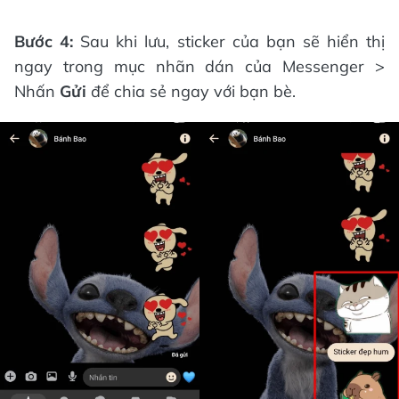
Bước 4:
Sau khi lưu, sticker của bạn sẽ hiển thị
ngay trong mục nhãn dán của Messenger >
Nhấn
Gửi
để chia sẻ ngay với bạn bè.