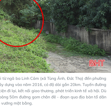
i từ ngã ba Linh Cảm (xã Tùng Ảnh, Đức Thọ) đến phường
 xây dựng vào năm 2016, có độ dài gần 20km. Tuyến đường
n đi lại, kết nối giao thương, phát triển kinh tế xã hội. Dù
hoảng 50m đường gom chân đê - đoạn qua địa bàn tổ dân
do vướng mặt bằng.