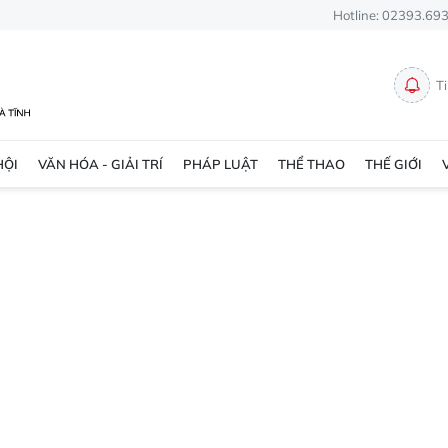
Hotline: 02393.69
T
HỘI
VĂN HÓA - GIẢI TRÍ
PHÁP LUẬT
THỂ THAO
THẾ GIỚI