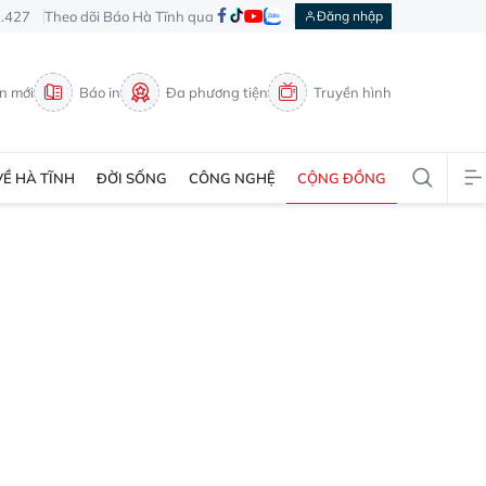
3.427
Theo dõi Báo Hà Tĩnh qua
Đăng nhập
in mới
Báo in
Đa phương tiện
Truyền hình
VỀ HÀ TĨNH
ĐỜI SỐNG
CÔNG NGHỆ
CỘNG ĐỒNG