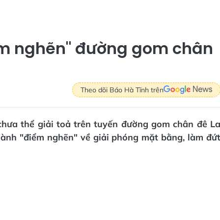
ểm nghẽn" đường gom chân
Theo dõi Báo Hà Tĩnh trên
hưa thể giải toả trên tuyến đường gom chân đê L
hành "điểm nghẽn" về giải phóng mặt bằng, làm đứ