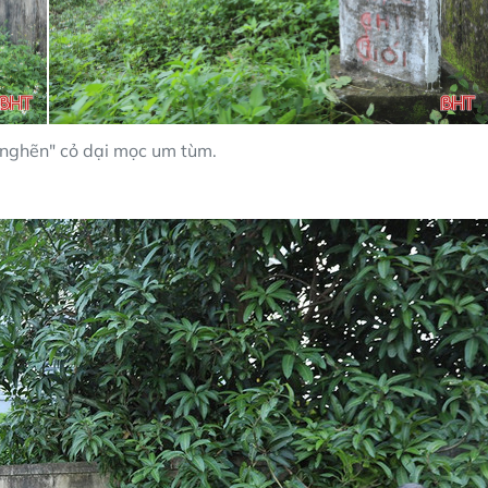
 nghẽn" cỏ dại mọc um tùm.