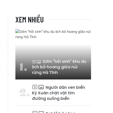
XEM NHIỀU
Sớm "hồi sinh" khu du
a
lịch bỏ hoang giữa núi
t
rừng Hà Tĩnh
Người dân ven biển
Kỳ Xuân chật vật tìm
đường xuống biển