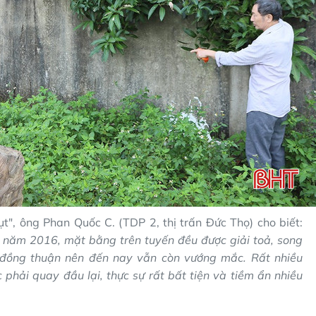
t", ông Phan Quốc C. (TDP 2, thị trấn Đức Thọ) cho biết:
năm 2016, mặt bằng trên tuyến đều được giải toả, song
đồng thuận nên đến nay vẫn còn vướng mắc. Rất nhiều
phải quay đầu lại, thực sự rất bất tiện và tiềm ẩn nhiều