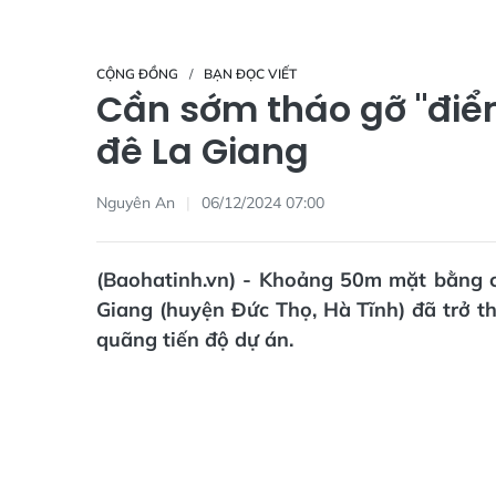
CỘNG ĐỒNG
BẠN ĐỌC VIẾT
Cần sớm tháo gỡ "đi
đê La Giang
Nguyên An
06/12/2024 07:00
(Baohatinh.vn) - Khoảng 50m mặt bằng c
Giang (huyện Đức Thọ, Hà Tĩnh) đã trở t
quãng tiến độ dự án.