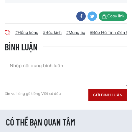
Copy link
#Hồng kông
#Bắc kinh
#Mạng 5g
#Báo Hà Tĩnh điện tử
BÌNH LUẬN
Xin vui lòng gõ tiếng Việt có dấu
GỬI BÌNH LUẬN
CÓ THỂ BẠN QUAN TÂM