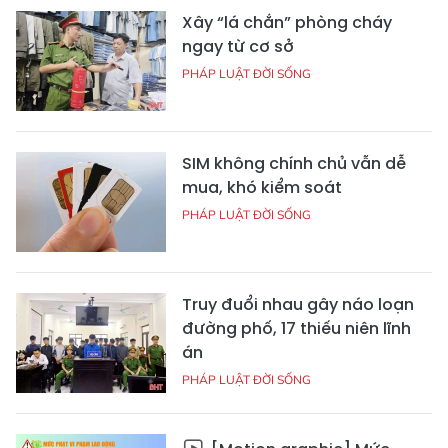
Xây “lá chắn” phòng cháy
ngay từ cơ sở
PHÁP LUẬT ĐỜI SỐNG
SIM không chính chủ vẫn dễ
mua, khó kiểm soát
PHÁP LUẬT ĐỜI SỐNG
Truy đuổi nhau gây náo loạn
đường phố, 17 thiếu niên lĩnh
án
PHÁP LUẬT ĐỜI SỐNG