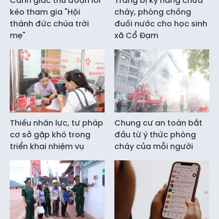
Cảnh giác thủ đoạn lôi
Trang bị kỹ năng chữa
kéo tham gia "Hội
cháy, phòng chống
thánh đức chúa trời
đuối nước cho học sinh
mẹ"
xã Cổ Đạm
Thiếu nhân lực, tư pháp
Chung cư an toàn bắt
cơ sở gặp khó trong
đầu từ ý thức phòng
triển khai nhiệm vụ
cháy của mỗi người