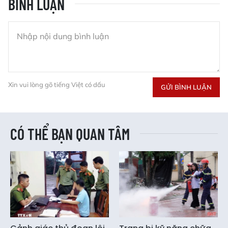
BÌNH LUẬN
Xin vui lòng gõ tiếng Việt có dấu
GỬI BÌNH LUẬN
CÓ THỂ BẠN QUAN TÂM