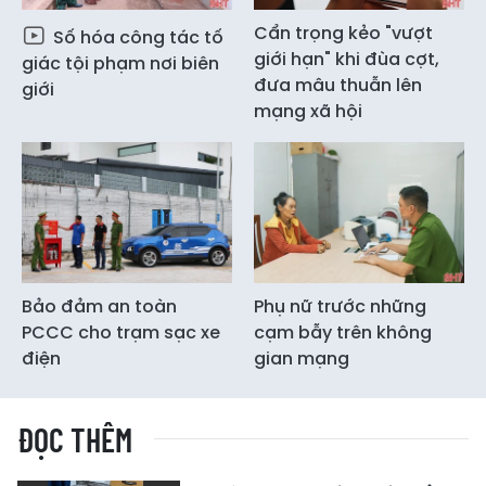
Cẩn trọng kẻo "vượt
Số hóa công tác tố
giới hạn" khi đùa cợt,
giác tội phạm nơi biên
đưa mâu thuẫn lên
giới
mạng xã hội
Bảo đảm an toàn
Phụ nữ trước những
PCCC cho trạm sạc xe
cạm bẫy trên không
điện
gian mạng
ĐỌC THÊM