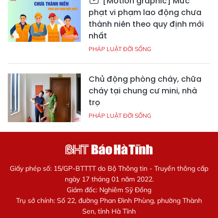
[Motion graphic] Mức
phạt vi phạm lao động chưa
thành niên theo quy định mới
nhất
PHÁP LUẬT ĐỜI SỐNG
Chủ động phòng cháy, chữa
cháy tại chung cư mini, nhà
trọ
PHÁP LUẬT ĐỜI SỐNG
Giấy phép số: 15/GP-BTTTT do Bộ Thông tin - Truyền thông cấp
ngày 17 tháng 01 năm 2022.
Giám đốc: Nghiêm Sỹ Đống
Trụ sở chính: Số 22, đường Phan Đình Phùng, phường Thành
Sen, tỉnh Hà Tĩnh