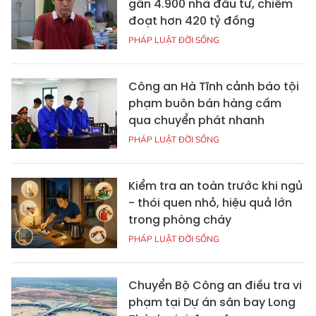
gần 4.900 nhà đầu tư, chiếm
đoạt hơn 420 tỷ đồng
PHÁP LUẬT ĐỜI SỐNG
Công an Hà Tĩnh cảnh báo tội
phạm buôn bán hàng cấm
qua chuyển phát nhanh
PHÁP LUẬT ĐỜI SỐNG
Kiểm tra an toàn trước khi ngủ
- thói quen nhỏ, hiệu quả lớn
trong phòng cháy
PHÁP LUẬT ĐỜI SỐNG
Chuyển Bộ Công an điều tra vi
phạm tại Dự án sân bay Long