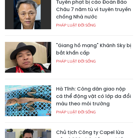
Tuyên phạt bị cáo Đoàn Bảo
Châu 7 năm tù vì tuyên truyền
chống Nhà nước
PHÁP LUẬT ĐỜI SỐNG
"Giang hồ mạng" Khánh Sky bị
bắt khẩn cấp
PHÁP LUẬT ĐỜI SỐNG
Hà Tĩnh: Công dân giao nộp
cá thể động vật có lớp da đổi
màu theo môi trường
PHÁP LUẬT ĐỜI SỐNG
Chủ tịch Công ty Capel lừa