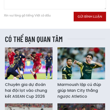
Xin vui lòng gõ tiếng Việt có dấu
GỬI BÌNH LUẬN
CÓ THỂ BẠN QUAN TÂM
Chuyên gia dự đoán
Marmoush lập cú đúp
hai đội lọt vào chung
giúp Man City thắng
kết ASEAN Cup 2026
ngược Atletico