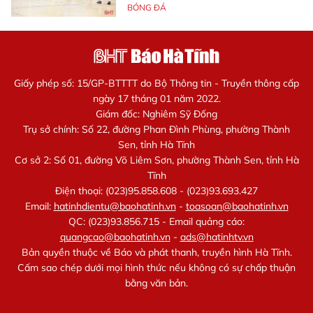
BÓNG ĐÁ
Giấy phép số: 15/GP-BTTTT do Bộ Thông tin - Truyền thông cấp
ngày 17 tháng 01 năm 2022.
Giám đốc: Nghiêm Sỹ Đống
Trụ sở chính: Số 22, đường Phan Đình Phùng, phường Thành
Sen, tỉnh Hà Tĩnh
Cơ sở 2: Số 01, đường Võ Liêm Sơn, phường Thành Sen, tỉnh Hà
Tĩnh
Điện thoại: (023)95.858.608 - (023)93.693.427
Email:
hatinhdientu@baohatinh.vn
-
toasoan@baohatinh.vn
QC: (023)93.856.715 - Email quảng cáo:
quangcao@baohatinh.vn
-
ads@hatinhtv.vn
Bản quyền thuộc về Báo và phát thanh, truyền hình Hà Tĩnh.
Cấm sao chép dưới mọi hình thức nếu không có sự chấp thuận
bằng văn bản.