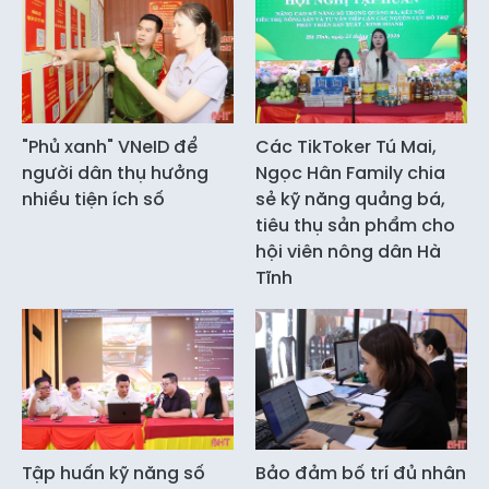
"Phủ xanh" VNeID để
Các TikToker Tú Mai,
người dân thụ hưởng
Ngọc Hân Family chia
nhiều tiện ích số
sẻ kỹ năng quảng bá,
tiêu thụ sản phẩm cho
hội viên nông dân Hà
Tĩnh
Tập huấn kỹ năng số
Bảo đảm bố trí đủ nhân