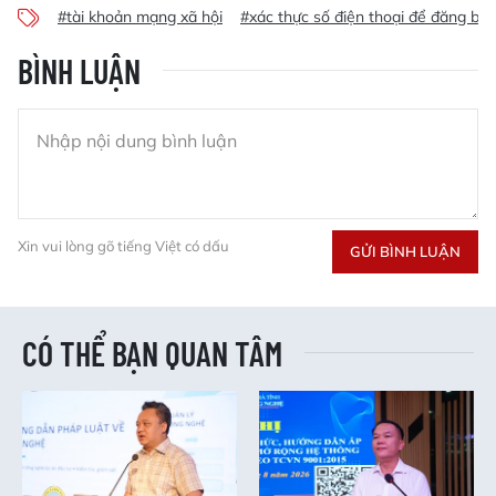
#tài khoản mạng xã hội
#xác thực số điện thoại để đăng bài
BÌNH LUẬN
Xin vui lòng gõ tiếng Việt có dấu
GỬI BÌNH LUẬN
CÓ THỂ BẠN QUAN TÂM