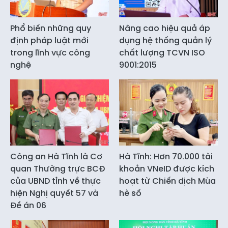
Phổ biến những quy
Nâng cao hiệu quả áp
định pháp luật mới
dụng hệ thống quản lý
trong lĩnh vực công
chất lượng TCVN ISO
nghệ
9001:2015
Công an Hà Tĩnh là Cơ
Hà Tĩnh: Hơn 70.000 tài
quan Thường trực BCĐ
khoản VNeID được kích
của UBND tỉnh về thực
hoạt từ Chiến dịch Mùa
hiện Nghị quyết 57 và
hè số
Đề án 06