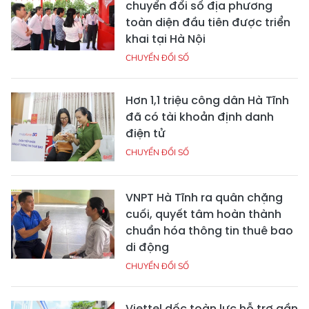
chuyển đổi số địa phương
toàn diện đầu tiên được triển
khai tại Hà Nội
CHUYỂN ĐỔI SỐ
Hơn 1,1 triệu công dân Hà Tĩnh
đã có tài khoản định danh
điện tử
CHUYỂN ĐỔI SỐ
VNPT Hà Tĩnh ra quân chặng
cuối, quyết tâm hoàn thành
chuẩn hóa thông tin thuê bao
di động
CHUYỂN ĐỔI SỐ
Viettel dốc toàn lực hỗ trợ gần