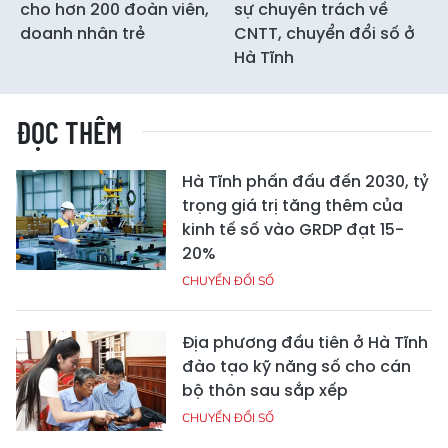
cho hơn 200 đoàn viên,
sự chuyên trách về
doanh nhân trẻ
CNTT, chuyển đổi số ở
Hà Tĩnh
ĐỌC THÊM
Hà Tĩnh phấn đấu đến 2030, tỷ
trọng giá trị tăng thêm của
kinh tế số vào GRDP đạt 15-
20%
CHUYỂN ĐỔI SỐ
Địa phương đầu tiên ở Hà Tĩnh
đào tạo kỹ năng số cho cán
bộ thôn sau sắp xếp
CHUYỂN ĐỔI SỐ