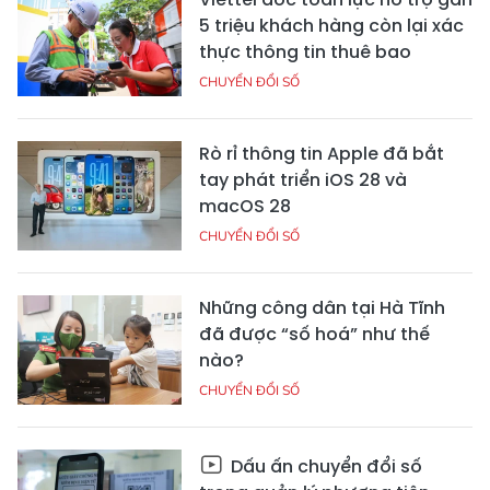
5 triệu khách hàng còn lại xác
thực thông tin thuê bao
CHUYỂN ĐỔI SỐ
Rò rỉ thông tin Apple đã bắt
tay phát triển iOS 28 và
macOS 28
CHUYỂN ĐỔI SỐ
Những công dân tại Hà Tĩnh
đã được “số hoá” như thế
nào?
CHUYỂN ĐỔI SỐ
Dấu ấn chuyển đổi số