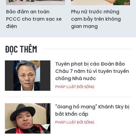
Bảo đảm an toàn
Phụ nữ trước những
PCCC cho trạm sạc xe
cạm bẫy trên không
điện
gian mạng
ĐỌC THÊM
Tuyên phạt bị cáo Đoàn Bảo
Châu 7 năm tù vì tuyên truyền
chống Nhà nước
PHÁP LUẬT ĐỜI SỐNG
"Giang hồ mạng" Khánh Sky bị
bắt khẩn cấp
PHÁP LUẬT ĐỜI SỐNG