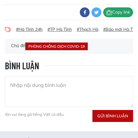
Copy link
#Hà Tĩnh 24h
#TP Hà Tĩnh
#Thạch Hà
#Báo mới Hà Tĩn
Chủ đề
PHÒNG CHỐNG DỊCH COVID-19
BÌNH LUẬN
Xin vui lòng gõ tiếng Việt có dấu
GỬI BÌNH LUẬN