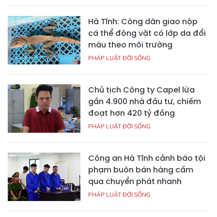
Hà Tĩnh: Công dân giao nộp
cá thể động vật có lớp da đổi
màu theo môi trường
PHÁP LUẬT ĐỜI SỐNG
Chủ tịch Công ty Capel lừa
gần 4.900 nhà đầu tư, chiếm
đoạt hơn 420 tỷ đồng
PHÁP LUẬT ĐỜI SỐNG
Công an Hà Tĩnh cảnh báo tội
phạm buôn bán hàng cấm
qua chuyển phát nhanh
PHÁP LUẬT ĐỜI SỐNG