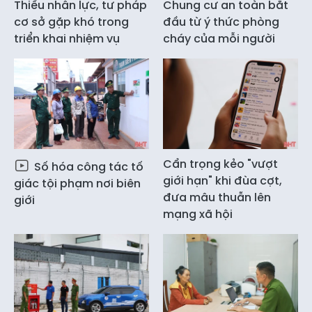
Thiếu nhân lực, tư pháp
Chung cư an toàn bắt
cơ sở gặp khó trong
đầu từ ý thức phòng
triển khai nhiệm vụ
cháy của mỗi người
Cẩn trọng kẻo "vượt
Số hóa công tác tố
giới hạn" khi đùa cợt,
giác tội phạm nơi biên
đưa mâu thuẫn lên
giới
mạng xã hội