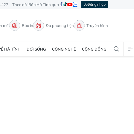
3.427
Theo dõi Báo Hà Tĩnh qua
Đăng nhập
in mới
Báo in
Đa phương tiện
Truyền hình
VỀ HÀ TĨNH
ĐỜI SỐNG
CÔNG NGHỆ
CỘNG ĐỒNG