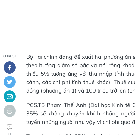
Bộ Tài chính đang đề xuất hai phương án s
CHIA SẺ
theo hướng giảm số bậc và nới rộng khoả
thiểu 5% tương ứng với thu nhập tính thuế
cảnh, các chi phí tính thuế khác). Thuế su
đồng (phương án 1) và 100 triệu trở lên (p
PGS.TS Phạm Thế Anh (Đại học Kinh tế Q
35% sẽ không khuyến khích những người g
tuyển những người như vậy vì chi phí quá đ
0