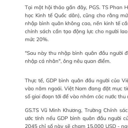
Tại một hội thảo gần đây, PGS. TS Phan H
học Kinh tế Quốc dân), cũng cho rằng mứ
nhập bình quân không cao, nền kinh tế cần
chính sách cần tạo động lực cho người la
mức 20%.
"Sau này thu nhập bình quân đầu người đạ
nhập cá nhân", ông nêu quan điểm.
Thực tế, GDP bình quân đầu người của Vi
vào năm ngoái. Việt Nam đang đặt mục tiê
số giai đoạn tới để vào nhóm các nước thu
GS.TS Vũ Minh Khương, Trường Chính sác
ước tính nếu GDP bình quân đầu người của
2045 chỉ số này sẽ chạm 15.000 USD - ng