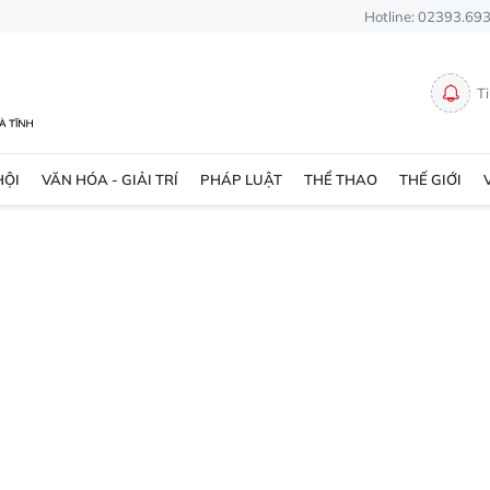
Hotline: 02393.69
T
HỘI
VĂN HÓA - GIẢI TRÍ
PHÁP LUẬT
THỂ THAO
THẾ GIỚI