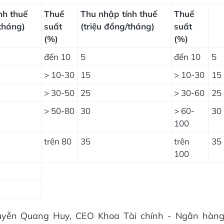
nh thuế
Thuế
Thu nhập tính thuế
Thuế
/tháng)
suất
(triệu đồng/tháng)
suất
(%)
(%)
đến 10
5
đến 10
5
> 10-30
15
> 10-30
15
> 30-50
25
> 30-60
25
> 50-80
30
> 60-
30
100
trên 80
35
trên
35
100
guyễn Quang Huy, CEO Khoa Tài chính - Ngân hàn