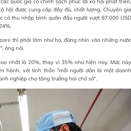
c quốc gia có chính sách phúc lợi xã hội phát triển
 xã hội được cung cấp đầy đủ, chất lượng. Chuyên gi
c có thu nhập bình quân đầu người vượt 87.000 US
 24%.
pore thì phải làm như họ, đừng nhìn vào những nướ
, ông nói.
ao nhất là 20%, thay vì 35% như hiện nay. Mức nà
n hành, với tinh thần "mỗi người dân là một doan
anh nghiệp cho tăng trưởng hai chữ số".