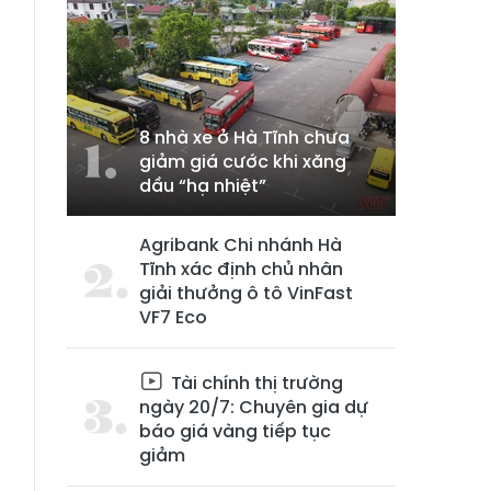
8 nhà xe ở Hà Tĩnh chưa
giảm giá cước khi xăng
dầu “hạ nhiệt”
n
i
Agribank Chi nhánh Hà
a
Tĩnh xác định chủ nhân
giải thưởng ô tô VinFast
u
VF7 Eco
n
Tài chính thị trường
ngày 20/7: Chuyên gia dự
ê
báo giá vàng tiếp tục
giảm