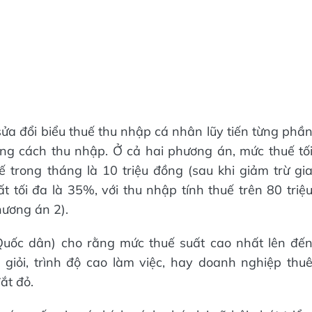
ửa đổi biểu thuế thu nhập cá nhân lũy tiến từng phầ
ng cách thu nhập. Ở cả hai phương án, mức thuế tố
 trong tháng là 10 triệu đồng (sau khi giảm trừ gi
ất tối đa là 35%, với thu nhập tính thuế trên 80 triệ
hương án 2).
uốc dân) cho rằng mức thuế suất cao nhất lên đế
iỏi, trình độ cao làm việc, hay doanh nghiệp thu
ắt đỏ.