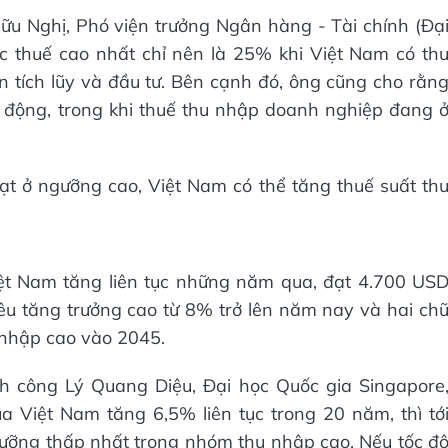
ữu Nghị, Phó viện trưởng Ngân hàng - Tài chính (Đạ
c thuế cao nhất chỉ nên là 25% khi Việt Nam có th
 tích lũy và đầu tư. Bên cạnh đó, ông cũng cho rằn
o động, trong khi thuế thu nhập doanh nghiệp đang 
t ở ngưỡng cao, Việt Nam có thể tăng thuế suất th
ệt Nam tăng liên tục những năm qua, đạt 4.700 US
u tăng trưởng cao từ 8% trở lên năm nay và hai ch
 nhập cao vào 2045.
h công Lý Quang Diệu, Đại học Quốc gia Singapore
 Việt Nam tăng 6,5% liên tục trong 20 năm, thì tớ
ưỡng thấp nhất trong nhóm thu nhập cao. Nếu tốc đ