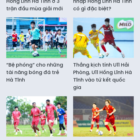
Hồng Lĩnh Hà Tĩnh ở 3
nhập Hồng Lĩnh Hà Tĩnh
trận đầu mùa giải mới
có gì đặc biệt?
“Bệ phóng” cho những
Thắng kịch tính U11 Hải
tài năng bóng đá trẻ
Phòng, U11 Hồng Lĩnh Hà
Hà Tĩnh
Tĩnh vào tứ kết quốc
gia