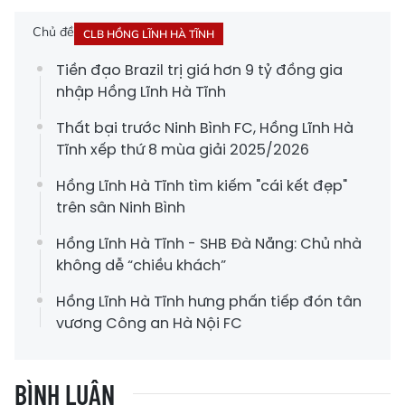
Chủ đề
CLB HỒNG LĨNH HÀ TĨNH
Tiền đạo Brazil trị giá hơn 9 tỷ đồng gia
nhập Hồng Lĩnh Hà Tĩnh
Thất bại trước Ninh Bình FC, Hồng Lĩnh Hà
Tĩnh xếp thứ 8 mùa giải 2025/2026
Hồng Lĩnh Hà Tĩnh tìm kiếm "cái kết đẹp"
trên sân Ninh Bình
Hồng Lĩnh Hà Tĩnh - SHB Đà Nẵng: Chủ nhà
không dễ “chiều khách”
Hồng Lĩnh Hà Tĩnh hưng phấn tiếp đón tân
vương Công an Hà Nội FC
BÌNH LUẬN