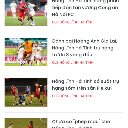
Hồng Lĩnh Hà Tĩnh hưng phấn
tiếp đón tân vương Công an
Hà Nội FC
CLB HỒNG LĨNH HÀ TĨNH
Đánh bại Hoàng Anh Gia Lai,
Hồng Lĩnh Hà Tĩnh trụ hạng
trước 3 vòng đấu
CLB HỒNG LĨNH HÀ TĨNH
Hồng Lĩnh Hà Tĩnh có suất trụ
hạng sớm trên sân Pleiku?
CLB HỒNG LĨNH HÀ TĨNH
Chưa có "phép màu" cho