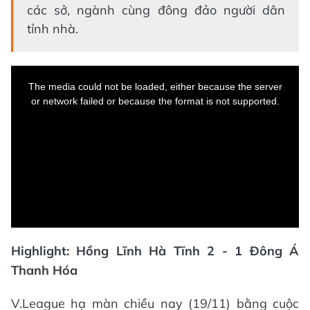
các sở, ngành cùng đông đảo người dân
tỉnh nhà.
This
is
a
The media could not be loaded, either because the server
modal
window.
or network failed or because the format is not supported.
Highlight: Hồng Lĩnh Hà Tĩnh 2 - 1 Đông Á
Thanh Hóa
V.League hạ màn chiều nay (19/11) bằng cuộc