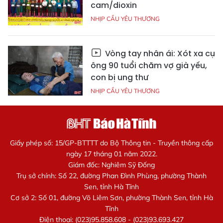
cam/dioxin
NHỊP CẦU YÊU THƯƠNG
Vòng tay nhân ái: Xót xa cụ
ông 90 tuổi chăm vợ già yếu,
con bị ung thư
NHỊP CẦU YÊU THƯƠNG
Giấy phép số: 15/GP-BTTTT do Bộ Thông tin - Truyền thông cấp
ngày 17 tháng 01 năm 2022.
Giám đốc: Nghiêm Sỹ Đống
Trụ sở chính: Số 22, đường Phan Đình Phùng, phường Thành
Sen, tỉnh Hà Tĩnh
Cơ sở 2: Số 01, đường Võ Liêm Sơn, phường Thành Sen, tỉnh Hà
Tĩnh
Điện thoại: (023)95.858.608 - (023)93.693.427