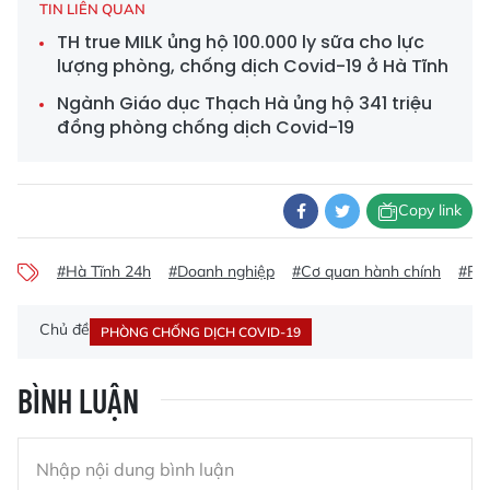
TIN LIÊN QUAN
TH true MILK ủng hộ 100.000 ly sữa cho lực
lượng phòng, chống dịch Covid-19 ở Hà Tĩnh
Ngành Giáo dục Thạch Hà ủng hộ 341 triệu
đồng phòng chống dịch Covid-19
Copy link
#Hà Tĩnh 24h
#Doanh nghiệp
#Cơ quan hành chính
#Phò
Chủ đề
PHÒNG CHỐNG DỊCH COVID-19
BÌNH LUẬN