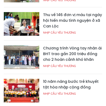
NHỊP CẦU YÊU THƯƠNG
Thu về 146 đơn vị máu tại ngày
hội hiến máu tình nguyện ở xã
Can Lộc
NHỊP CẦU YÊU THƯƠNG
Chương trình Vòng tay nhân ái
BHT trao gần 200 triệu đồng
cho 2 hoàn cảnh khó khăn
NHỊP CẦU YÊU THƯƠNG
10 năm nâng bước trẻ khuyết
tật hòa nhập cộng đồng
NHỊP CẦU YÊU THƯƠNG