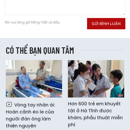
Xin vui lòng gõ tiếng Việt có dấu
GỬI BÌNH LUẬN
CÓ THỂ BẠN QUAN TÂM
Hơn 600 trẻ em khuyết
Vòng tay nhân ái:
tật ở Hà Tĩnh được
Hoàn cảnh éo le của
khám, phẫu thuật miễn
người đàn ông làm
phí
thiện nguyện