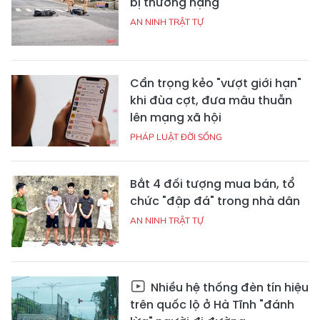
bị thương nặng
AN NINH TRẬT TỰ
Cẩn trọng kẻo "vượt giới hạn"
khi đùa cợt, đưa mâu thuẫn
lên mạng xã hội
PHÁP LUẬT ĐỜI SỐNG
Bắt 4 đối tượng mua bán, tổ
chức "đập đá" trong nhà dân
AN NINH TRẬT TỰ
Nhiều hệ thống đèn tín hiệu
trên quốc lộ ở Hà Tĩnh "đánh