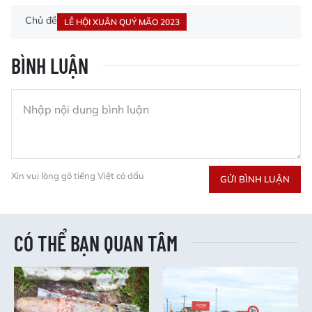
Chủ đề
LỄ HỘI XUÂN QUÝ MÃO 2023
BÌNH LUẬN
Xin vui lòng gõ tiếng Việt có dấu
GỬI BÌNH LUẬN
CÓ THỂ BẠN QUAN TÂM