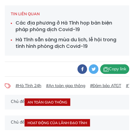
TIN LIÊN QUAN
Các địa phương ở Hà Tĩnh họp bàn biện
pháp phòng dịch Covid-19
Hà Tĩnh sẵn sàng mùa du lịch, lễ hội trong
tình hình phòng dịch Covid-19
Copy link
#Hà Tĩnh 24h
#An toàn giao thông
#Đảm bảo ATGT
#Tế
Chủ đề
AN TOÀN GIAO THÔNG
Chủ đề
HOẠT ĐỘNG CỦA LÃNH ĐẠO TỈNH