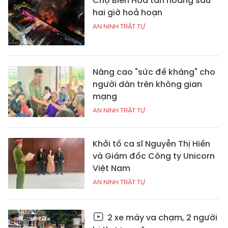
Chợ Biên Hòa tan hoang sau
hai giờ hoả hoạn
AN NINH TRẬT TỰ
Nâng cao "sức đề kháng" cho
người dân trên không gian
mạng
AN NINH TRẬT TỰ
Khởi tố ca sĩ Nguyễn Thị Hiền
và Giám đốc Công ty Unicorn
Việt Nam
AN NINH TRẬT TỰ
2 xe máy va chạm, 2 người