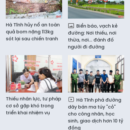
Hà Tĩnh hủy nổ an toàn
Biển báo, vạch kẻ
quả bom nặng 113kg
đường: Nơi thiếu, nơi
sót lại sau chiến tranh
thừa, nơi... đánh đố
người đi đường
Thiếu nhân lực, tư pháp
Hà Tĩnh phá đường
cơ sở gặp khó trong
dây bán ma túy "cỏ"
triển khai nhiệm vụ
cho công nhân, học
sinh, giao dịch hơn 10 tỷ
đồng