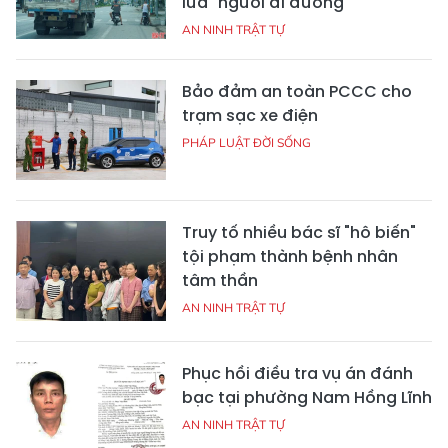
lừa" người đi đường
AN NINH TRẬT TỰ
Bảo đảm an toàn PCCC cho
trạm sạc xe điện
PHÁP LUẬT ĐỜI SỐNG
Truy tố nhiều bác sĩ "hô biến"
tội phạm thành bệnh nhân
tâm thần
AN NINH TRẬT TỰ
Phục hồi điều tra vụ án đánh
bạc tại phường Nam Hồng Lĩnh
AN NINH TRẬT TỰ