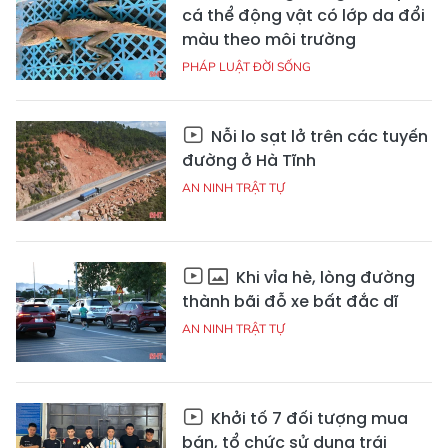
cá thể động vật có lớp da đổi
màu theo môi trường
PHÁP LUẬT ĐỜI SỐNG
Nỗi lo sạt lở trên các tuyến
đường ở Hà Tĩnh
AN NINH TRẬT TỰ
Khi vỉa hè, lòng đường
thành bãi đỗ xe bất đắc dĩ
AN NINH TRẬT TỰ
Khởi tố 7 đối tượng mua
bán, tổ chức sử dụng trái