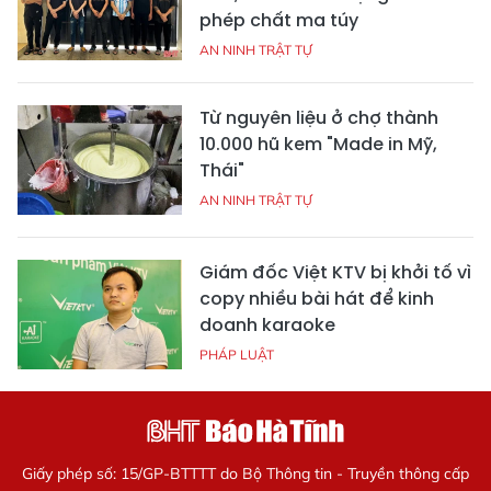
phép chất ma túy
AN NINH TRẬT TỰ
Từ nguyên liệu ở chợ thành
10.000 hũ kem "Made in Mỹ,
Thái"
AN NINH TRẬT TỰ
Giám đốc Việt KTV bị khởi tố vì
copy nhiều bài hát để kinh
doanh karaoke
PHÁP LUẬT
Giấy phép số: 15/GP-BTTTT do Bộ Thông tin - Truyền thông cấp