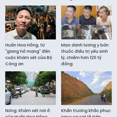
Huấn Hoa Hồng, từ
Mạo danh lương y bán
"giang hồ mạng" đến
thuốc điều trị yếu sinh
cuộc khám xét của Bộ
lý, chiếm hơn 120 tỷ
Công an
đồng
Nóng: Khám xét nơi ở
Khẩn trương khắc phục
của Huấn Hoa Hồng
nguy cơ sạt lở trên