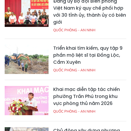
Đảng ủy Bộ đội Biên phòng
Việt Nam ký quy chế phối hợp
với 30 tỉnh ủy, thành ủy có biên
giới
QUỐC PHÒNG - AN NINH
Triển khai tìm kiếm, quy tập 9
phần mộ liệt sĩ tại Đồng Lộc,
Cẩm Xuyên
QUỐC PHÒNG - AN NINH
Khai mạc diễn tập tác chiến
phường Trần Phú trong khu
vực phòng thủ năm 2026
QUỐC PHÒNG - AN NINH
Chủ động xây dựng phương