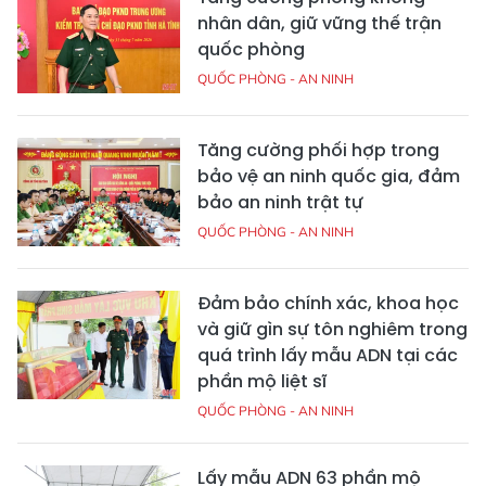
nhân dân, giữ vững thế trận
quốc phòng
QUỐC PHÒNG - AN NINH
Tăng cường phối hợp trong
bảo vệ an ninh quốc gia, đảm
bảo an ninh trật tự
QUỐC PHÒNG - AN NINH
Đảm bảo chính xác, khoa học
và giữ gìn sự tôn nghiêm trong
quá trình lấy mẫu ADN tại các
phần mộ liệt sĩ
QUỐC PHÒNG - AN NINH
Lấy mẫu ADN 63 phần mộ