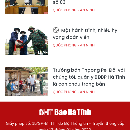
số 03
QUỐC PHÒNG - AN NINH
Một hành trình, nhiều hy
vọng đoàn viên
QUỐC PHÒNG - AN NINH
Trưởng bản Thọong Pẹ: Đối với
chúng tôi, quân y BĐBP Hà Tĩnh
là con cháu trong bản
QUỐC PHÒNG - AN NINH
Giấy phép số: 15/GP-BTTTT do Bộ Thông tin - Truyền thông cấp
ngày 17 tháng 01 năm 2022.