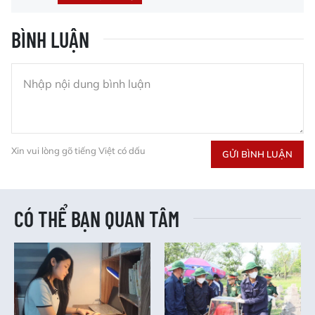
BÌNH LUẬN
Xin vui lòng gõ tiếng Việt có dấu
GỬI BÌNH LUẬN
CÓ THỂ BẠN QUAN TÂM