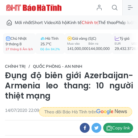
Mới nhất
Short Video
Xã hội
Kinh tế
Chính trị
Thể thao
Pháp luật
V
Chủ Nhật
Hà Tĩnh
Giá vàng (SJC)
Tỷ giá
9 tháng 8
25.7°C
Mua vào
Bán ra
EUR
USD
141,000,000
144,000,000
29,432.37
26,
27 tháng 6 Âm lịch
Độ ẩm 84.2%
CHÍNH TRỊ
QUỐC PHÒNG - AN NINH
Đụng độ biên giới Azerbaijan-
Armenia leo thang: 10 người
thiệt mạng
14/07/2020 22:09
Theo dõi Báo Hà Tĩnh trên
Copy link