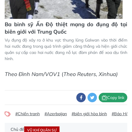
Ba binh sỹ Ấn Độ thiệt mạng do đụng độ tại
biên giới với Trung Quốc
Vụ đụng độ xảy ra ở khu vực thung lũng Galwan vào thời điểm
hai nước đang trong quá trình giảm căng thẳng và hiện giới chức
quân sự cấp cao hai nước đang nỗ lực đàm phán để xoa dịu tình
hình.
Theo Đình Nam/VOV1
(
Theo Reuters, Xinhua)
Copy link
#Chiến tranh
#Azerbaijan
#biên giới hòa bình
#Báo Hà Tĩ
Chủ đề
VŨ KHÍ QUÂN SỰ