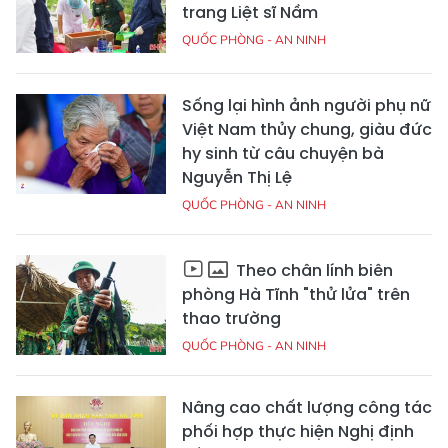
trang Liệt sĩ Nầm
QUỐC PHÒNG - AN NINH
Sống lại hình ảnh người phụ nữ
Việt Nam thủy chung, giàu đức
hy sinh từ câu chuyện bà
Nguyễn Thị Lệ
QUỐC PHÒNG - AN NINH
Theo chân lính biên
phòng Hà Tĩnh "thử lửa" trên
thao trường
QUỐC PHÒNG - AN NINH
Nâng cao chất lượng công tác
phối hợp thực hiện Nghị định