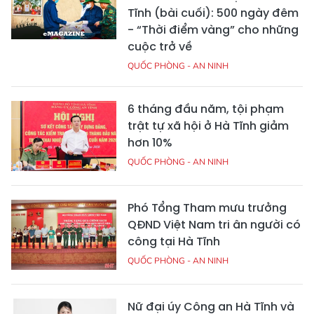
Tĩnh (bài cuối): 500 ngày đêm
- “Thời điểm vàng” cho những
cuộc trở về
QUỐC PHÒNG - AN NINH
6 tháng đầu năm, tội phạm
trật tự xã hội ở Hà Tĩnh giảm
hơn 10%
QUỐC PHÒNG - AN NINH
Phó Tổng Tham mưu trưởng
QĐND Việt Nam tri ân người có
công tại Hà Tĩnh
QUỐC PHÒNG - AN NINH
Nữ đại úy Công an Hà Tĩnh và