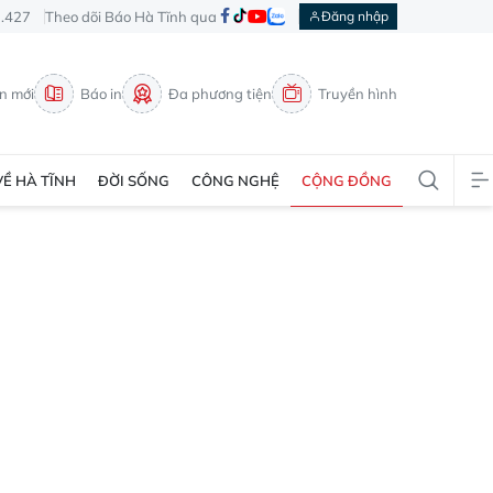
3.427
Theo dõi Báo Hà Tĩnh qua
Đăng nhập
in mới
Báo in
Đa phương tiện
Truyền hình
VỀ HÀ TĨNH
ĐỜI SỐNG
CÔNG NGHỆ
CỘNG ĐỒNG