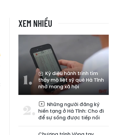
XEM NHIỀU
Kỳ diệu hành trình tìm
n
thấy mộ liệt sỹ quê Hà Tĩnh
c
nhờ mạng xã hội
Những người đăng ký
hiến tạng ở Hà Tĩnh: Cho đi
để sự sống được tiếp nối
Chương trình Vòng tay