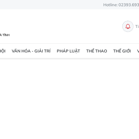
Hotline: 02393.69
T
HỘI
VĂN HÓA - GIẢI TRÍ
PHÁP LUẬT
THỂ THAO
THẾ GIỚI