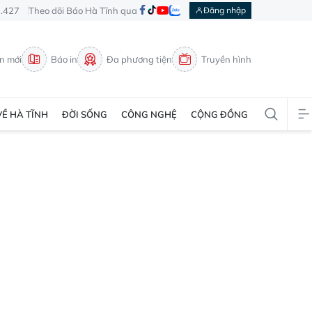
3.427
Theo dõi Báo Hà Tĩnh qua
Đăng nhập
in mới
Báo in
Đa phương tiện
Truyền hình
VỀ HÀ TĨNH
ĐỜI SỐNG
CÔNG NGHỆ
CỘNG ĐỒNG