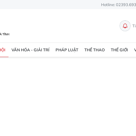
Hotline: 02393.69
T
HỘI
VĂN HÓA - GIẢI TRÍ
PHÁP LUẬT
THỂ THAO
THẾ GIỚI