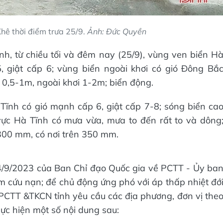
Khê thời điểm trưa 25/9.
Ảnh: Đức Quyền
nh, từ chiều tối và đêm nay (25/9), vùng ven biển H
 giật cấp 6; vùng biển ngoài khơi có gió Đông Bắ
 0,5-1m, ngoài khơi 1-2m; biển động.
ĩnh có gió mạnh cấp 6, giật cấp 7-8; sóng biển ca
 vực Hà Tĩnh có mưa vừa, mưa to đến rất to và dông
300 mm, có nơi trên 350 mm.
/9/2023 của Ban Chỉ đạo Quốc gia về PCTT - Ủy ba
ếm cứu nạn; để chủ động ứng phó với áp thấp nhiệt đớ
 PCTT &TKCN tỉnh yêu cầu các địa phương, đơn vị the
hực hiện một số nội dung sau: