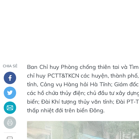
Ban Chỉ huy Phòng chống thiên tai và Tìm
CHIA SẺ
chỉ huy PCTT&TKCN các huyện, thành phố, 
tỉnh, Cảng vụ Hàng hải Hà Tĩnh; Giám đố
các hồ chứa thủy điện; chủ đầu tư xây dựn
biển; Đài Khí tượng thủy văn tỉnh; Đài PT
thấp nhiệt đới trên biển Đông.