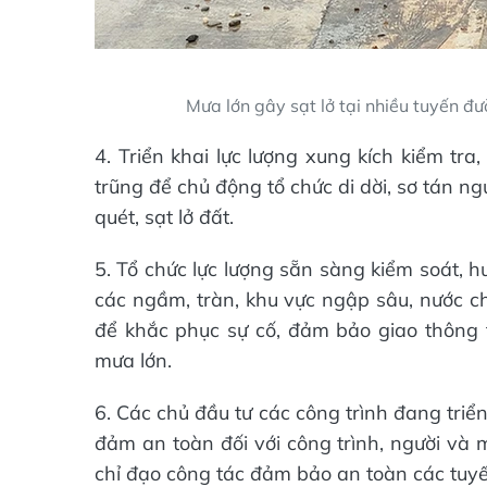
Mưa lớn gây sạt lở tại nhiều tuyến đ
4. Triển khai lực lượng xung kích kiểm tra
trũng để chủ động tổ chức di dời, sơ tán ng
quét, sạt lở đất.
5. Tổ chức lực lượng sẵn sàng kiểm soát, 
các ngầm, tràn, khu vực ngập sâu, nước chả
để khắc phục sự cố, đảm bảo giao thông t
mưa lớn.
6. Các chủ đầu tư các công trình đang tri
đảm an toàn đối với công trình, người và m
chỉ đạo công tác đảm bảo an toàn các tuy