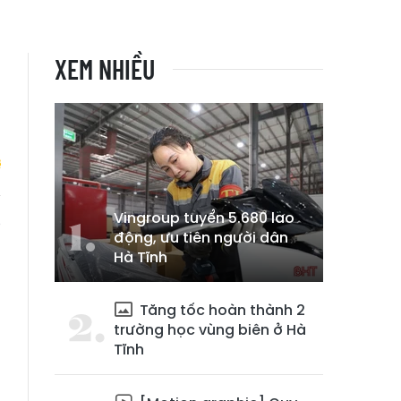
XEM NHIỀU
Vingroup tuyển 5.680 lao
g
động, ưu tiên người dân
n
Hà Tĩnh
Tăng tốc hoàn thành 2
trường học vùng biên ở Hà
Tĩnh