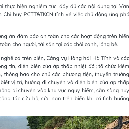
hai thực hiện nghiêm túc, đầy đủ các nội dung tại Vă
 Chỉ huy PCTT&TKCN tỉnh về việc chủ động ứng ph
phương án đảm bảo an toàn cho các hoạt động trên biể
oàn cho người, tài sản tại các chòi canh, lồng bè.
 nghề cá trên biển, Cảng vụ Hàng hải Hà Tĩnh và cá
ng tin, diễn biến của áp thấp nhiệt đới; tổ chức kiể
, thông báo cho chủ các phương tiện, thuyền trưởn
biết vị trí, hướng di chuyển và diễn biến của áp thấ
hông di chuyển vào khu vực nguy hiểm, sẵn sàng hu
 công tác cứu hộ, cứu nạn trên biển khi có tình huốn