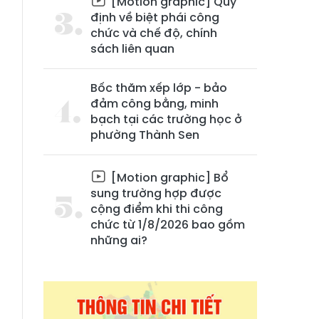
[Motion graphic] Quy
định về biệt phái công
chức và chế độ, chính
sách liên quan
Bốc thăm xếp lớp - bảo
đảm công bằng, minh
bạch tại các trường học ở
phường Thành Sen
n
n
[Motion graphic] Bổ
ủ
sung trường hợp được
cộng điểm khi thi công
n
chức từ 1/8/2026 bao gồm
p
những ai?