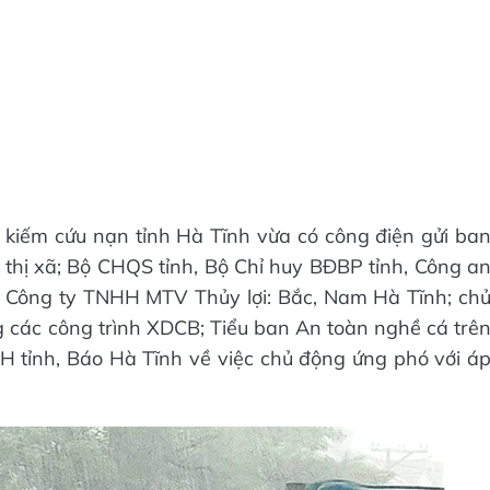
 kiếm cứu nạn tỉnh Hà Tĩnh vừa có công điện gửi ba
thị xã; Bộ CHQS tỉnh, Bộ Chỉ huy BĐBP tỉnh, Công a
c Công ty TNHH MTV Thủy lợi: Bắc, Nam Hà Tĩnh; ch
g các công trình XDCB; Tiểu ban An toàn nghề cá trê
-TH tỉnh, Báo Hà Tĩnh về việc chủ động ứng phó với á