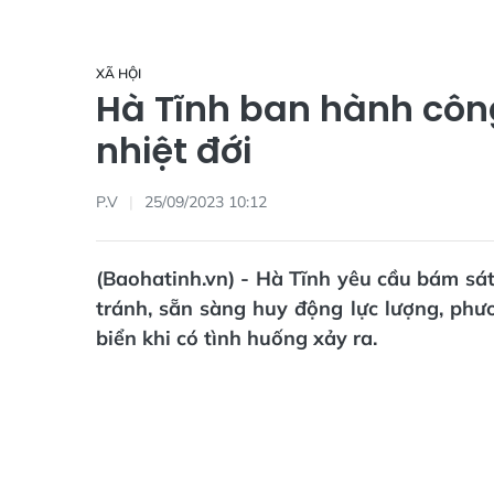
XÃ HỘI
Hà Tĩnh ban hành côn
nhiệt đới
P.V
25/09/2023 10:12
(Baohatinh.vn) - Hà Tĩnh yêu cầu bám sát
tránh, sẵn sàng huy động lực lượng, phươ
biển khi có tình huống xảy ra.