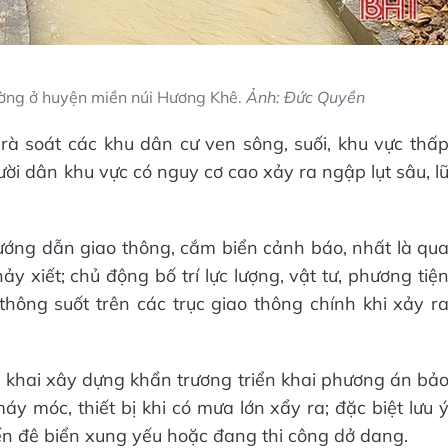
ường ở huyện miền núi Hương Khê.
Ảnh: Đức Quyền
, rà soát các khu dân cư ven sông, suối, khu vực thấ
ười dân khu vực có nguy cơ cao xảy ra ngập lụt sâu, l
hướng dẫn giao thông, cắm biển cảnh báo, nhất là qu
y xiết; chủ động bố trí lực lượng, vật tư, phương tiệ
hông suốt trên các trục giao thông chính khi xảy r
ển khai xây dựng khẩn trương triển khai phương án bả
áy móc, thiết bị khi có mưa lớn xẩy ra; đặc biệt lưu 
ến đê biển xung yếu hoặc đang thi công dở dang.