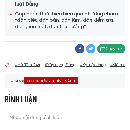
luật Đảng
Góp phần thực hiện hiệu quả phương châm
“dân biết, dân bàn, dân làm, dân kiểm tra,
dân giám sát, dân thụ hưởng”
Copy link
#Hà Tĩnh 24h
#Xây dựng Đảng
#Kỷ luật đảng
#Kiểm tra
Chủ đề
CHỦ TRƯƠNG - CHÍNH SÁCH
BÌNH LUẬN