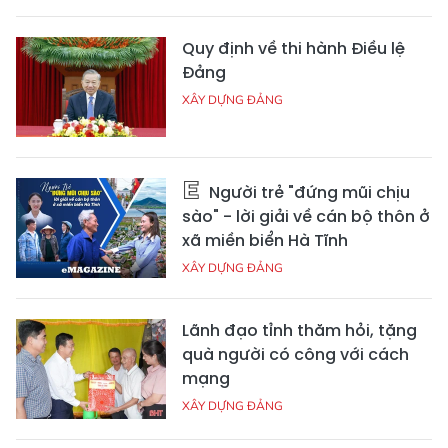
Quy định về thi hành Điều lệ
Đảng
XÂY DỰNG ĐẢNG
Người trẻ "đứng mũi chịu
sào" - lời giải về cán bộ thôn ở
xã miền biển Hà Tĩnh
XÂY DỰNG ĐẢNG
Lãnh đạo tỉnh thăm hỏi, tặng
quà người có công với cách
mạng
XÂY DỰNG ĐẢNG