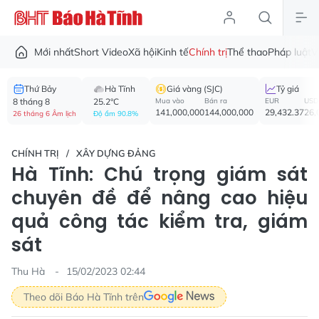
Mới nhất
Short Video
Xã hội
Kinh tế
Chính trị
Thể thao
Pháp luật
V
Thứ Bảy
Hà Tĩnh
Giá vàng (SJC)
Tỷ giá
8 tháng 8
25.2°C
Mua vào
Bán ra
EUR
USD
141,000,000
144,000,000
29,432.37
26,
26 tháng 6 Âm lịch
Độ ẩm 90.8%
CHÍNH TRỊ
XÂY DỰNG ĐẢNG
Hà Tĩnh: Chú trọng giám sát
chuyên đề để nâng cao hiệu
quả công tác kiểm tra, giám
sát
Thu Hà
15/02/2023 02:44
Theo dõi Báo Hà Tĩnh trên