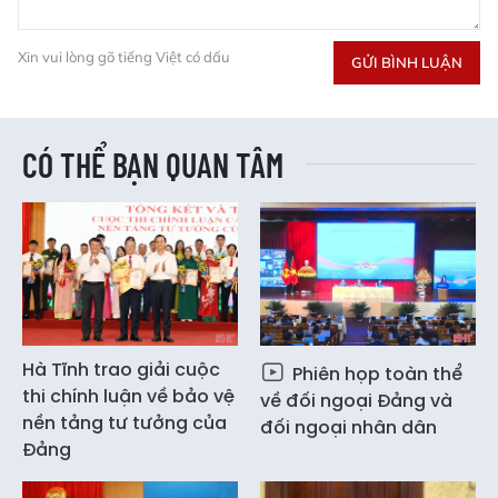
Xin vui lòng gõ tiếng Việt có dấu
GỬI BÌNH LUẬN
CÓ THỂ BẠN QUAN TÂM
Hà Tĩnh trao giải cuộc
Phiên họp toàn thể
thi chính luận về bảo vệ
về đối ngoại Đảng và
nền tảng tư tưởng của
đối ngoại nhân dân
Đảng