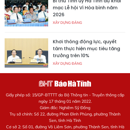
Bí thư Tỉnh ủy Hà Tĩnh dự khai
mạc Lễ hội Vì Hòa bình năm
2026
XÂY DỰNG ĐẢNG
Khơi thông động lực, quyết
tâm thực hiện mục tiêu tăng
trưởng trên 10%
XÂY DỰNG ĐẢNG
Giấy phép số: 15/GP-BTTTT do Bộ Thông tin - Truyền thông cấp
ngày 17 tháng 01 năm 2022.
Giám đốc: Nghiêm Sỹ Đống
Trụ sở chính: Số 22, đường Phan Đình Phùng, phường Thành
Sen, tỉnh Hà Tĩnh
Cơ sở 2: Số 01, đường Võ Liêm Sơn, phường Thành Sen, tỉnh Hà