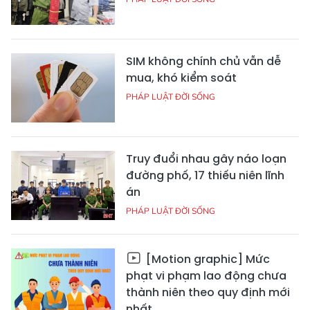
SIM không chính chủ vẫn dễ
mua, khó kiểm soát
PHÁP LUẬT ĐỜI SỐNG
Truy đuổi nhau gây náo loạn
đường phố, 17 thiếu niên lĩnh
án
PHÁP LUẬT ĐỜI SỐNG
[Motion graphic] Mức
phạt vi phạm lao động chưa
thành niên theo quy định mới
nhất