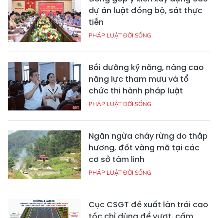
dự án luật đồng bộ, sát thực
tiễn
PHÁP LUẬT ĐỜI SỐNG
Bồi dưỡng kỹ năng, nâng cao
năng lực tham mưu và tổ
chức thi hành pháp luật
PHÁP LUẬT ĐỜI SỐNG
Ngăn ngừa cháy rừng do thắp
hương, đốt vàng mã tại các
cơ sở tâm linh
PHÁP LUẬT ĐỜI SỐNG
Cục CSGT đề xuất làn trái cao
tốc chỉ dùng để vượt, cấm