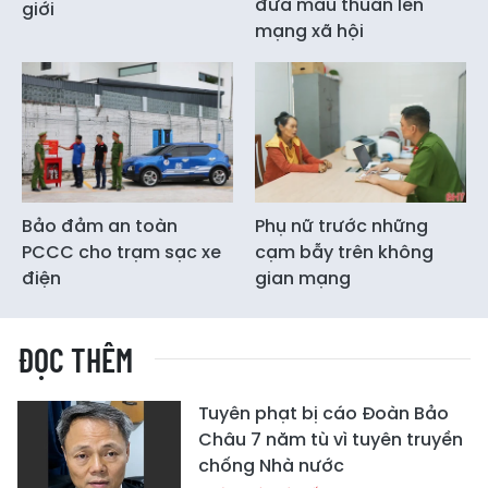
đưa mâu thuẫn lên
giới
mạng xã hội
Bảo đảm an toàn
Phụ nữ trước những
PCCC cho trạm sạc xe
cạm bẫy trên không
điện
gian mạng
ĐỌC THÊM
Tuyên phạt bị cáo Đoàn Bảo
Châu 7 năm tù vì tuyên truyền
chống Nhà nước