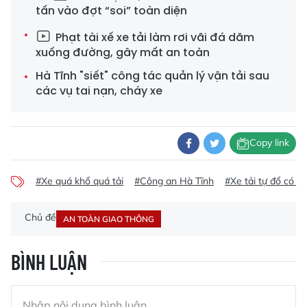
tấn vào đợt “soi” toàn diện
Phạt tài xế xe tải làm rơi vãi đá dăm
xuống đường, gây mất an toàn
Hà Tĩnh "siết" công tác quản lý vận tải sau
các vụ tai nạn, cháy xe
Copy link
#Xe quá khổ quá tải
#Công an Hà Tĩnh
#Xe tải tự đổ có tả
Chủ đề
AN TOÀN GIAO THÔNG
BÌNH LUẬN