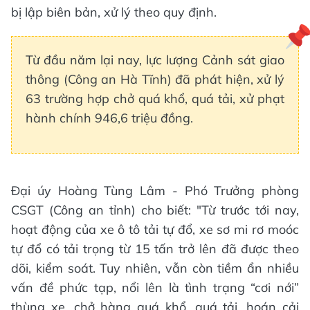
bị lập biên bản, xử lý theo quy định.
Từ đầu năm lại nay, lực lượng Cảnh sát giao
thông (Công an Hà Tĩnh) đã phát hiện, xử lý
63 trường hợp chở quá khổ, quá tải, xử phạt
hành chính 946,6 triệu đồng.
Đại úy Hoàng Tùng Lâm - Phó Trưởng phòng
CSGT (Công an tỉnh) cho biết: "Từ trước tới nay,
hoạt động của xe ô tô tải tự đổ, xe sơ mi rơ moóc
tự đổ có tải trọng từ 15 tấn trở lên đã được theo
dõi, kiểm soát. Tuy nhiên, vẫn còn tiềm ẩn nhiều
vấn đề phức tạp, nổi lên là tình trạng “cơi nới”
thùng xe, chở hàng quá khổ, quá tải, hoán cải