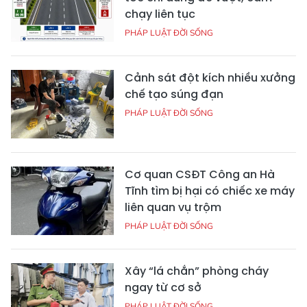
chạy liên tục
PHÁP LUẬT ĐỜI SỐNG
Cảnh sát đột kích nhiều xưởng
chế tạo súng đạn
PHÁP LUẬT ĐỜI SỐNG
Cơ quan CSĐT Công an Hà
Tĩnh tìm bị hại có chiếc xe máy
liên quan vụ trộm
PHÁP LUẬT ĐỜI SỐNG
Xây “lá chắn” phòng cháy
ngay từ cơ sở
PHÁP LUẬT ĐỜI SỐNG