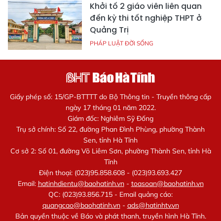
Khởi tố 2 giáo viên liên quan
đến kỳ thi tốt nghiệp THPT ở
Quảng Trị
PHÁP LUẬT ĐỜI SỐNG
Giấy phép số: 15/GP-BTTTT do Bộ Thông tin - Truyền thông cấp
ngày 17 tháng 01 năm 2022.
Giám đốc: Nghiêm Sỹ Đống
Trụ sở chính: Số 22, đường Phan Đình Phùng, phường Thành
Sen, tỉnh Hà Tĩnh
Cơ sở 2: Số 01, đường Võ Liêm Sơn, phường Thành Sen, tỉnh Hà
Tĩnh
Điện thoại: (023)95.858.608 - (023)93.693.427
Email:
hatinhdientu@baohatinh.vn
-
toasoan@baohatinh.vn
QC: (023)93.856.715 - Email quảng cáo:
quangcao@baohatinh.vn
-
ads@hatinhtv.vn
Bản quyền thuộc về Báo và phát thanh, truyền hình Hà Tĩnh.