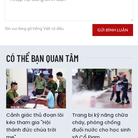
Xin vui lòng gõ tiếng Việt có dấu
GỬI BÌNH LUẬN
CÓ THỂ BẠN QUAN TÂM
Cảnh giác thủ đoạn lôi
Trang bị kỹ năng chữa
kéo tham gia "Hội
cháy, phòng chống
thánh đức chúa trời
đuối nước cho học sinh
mẹ"
xã Cổ Đạm