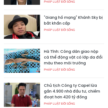
PHÁP LUẬT ĐỜI SỐNG
"Giang hồ mạng" Khánh Sky bị
bắt khẩn cấp
PHÁP LUẬT ĐỜI SỐNG
Hà Tĩnh: Công dân giao nộp
cá thể động vật có lớp da đổi
màu theo môi trường
PHÁP LUẬT ĐỜI SỐNG
Chủ tịch Công ty Capel lừa
gần 4.900 nhà đầu tư, chiếm
đoạt hơn 420 tỷ đồng
PHÁP LUẬT ĐỜI SỐNG