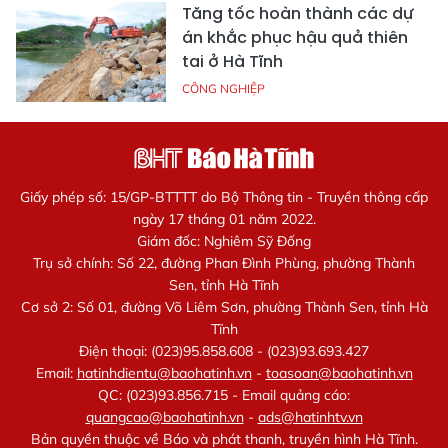
Tăng tốc hoàn thành các dự
án khắc phục hậu quả thiên
tai ở Hà Tĩnh
CÔNG NGHIỆP
Giấy phép số: 15/GP-BTTTT do Bộ Thông tin - Truyền thông cấp
ngày 17 tháng 01 năm 2022.
Giám đốc: Nghiêm Sỹ Đống
Trụ sở chính: Số 22, đường Phan Đình Phùng, phường Thành
Sen, tỉnh Hà Tĩnh
Cơ sở 2: Số 01, đường Võ Liêm Sơn, phường Thành Sen, tỉnh Hà
Tĩnh
Điện thoại: (023)95.858.608 - (023)93.693.427
Email:
hatinhdientu@baohatinh.vn
-
toasoan@baohatinh.vn
QC: (023)93.856.715 - Email quảng cáo:
quangcao@baohatinh.vn
-
ads@hatinhtv.vn
Bản quyền thuộc về Báo và phát thanh, truyền hình Hà Tĩnh.