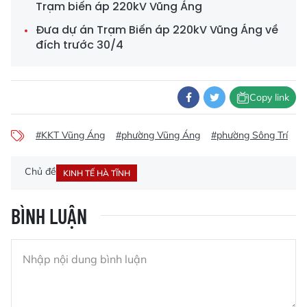
Trạm biến áp 220kV Vũng Áng
Đưa dự án Trạm Biến áp 220kV Vũng Áng về
đích trước 30/4
Copy link
#KKT Vũng Áng
#phường Vũng Áng
#phường Sông Trí
#
Chủ đề
KINH TẾ HÀ TĨNH
BÌNH LUẬN