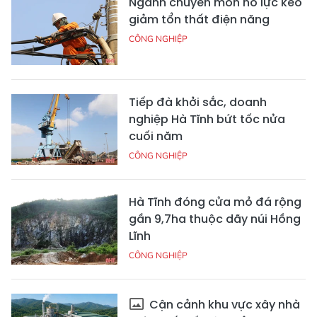
Ngành chuyên môn nỗ lực kéo
giảm tổn thất điện năng
CÔNG NGHIỆP
Tiếp đà khởi sắc, doanh
nghiệp Hà Tĩnh bứt tốc nửa
cuối năm
CÔNG NGHIỆP
Hà Tĩnh đóng cửa mỏ đá rộng
gần 9,7ha thuộc dãy núi Hồng
Lĩnh
CÔNG NGHIỆP
Cận cảnh khu vực xây nhà